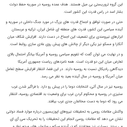
این گروه تروریستی بی میل هستند. هدف عمده روسیه در سوریه حفظ دولت
بشار اسد در راس قدرت این کشور است.
حتی در صورت توافق و اجماع قدرت های بزرگ در مورد جنگ داخلی در سوریه و
آینده سیاسی این کشور، قدرت های منطقه ای شامل ایران، ترکیه و عربستان
ابزارهای نیرومندی برای تضعیف این اجماع در دست دارند. افزایش شکاف میان
آنکارا و مسکو نیز یکی دیگر از چالش های پیش روی عادی سازی روابط است.
و در نهایت می توان گفت که تقویم سیاسی روسیه و آمریکا بیانگر احتمال بالای
تعارض میان این دو قدرت است. همه نامزدهای ریاست جمهوری آمریکا
دیدگاهی رادیکال نسبت به روسیه دارند. در این فضا، انتظار افزایش سطح تعامل
میان آمریکا و روسیه در سال آینده بعید به نظر می رسد.
روسیه نیز در سال آتی، انتخابات دوما را در پیش رو دارد. با فراگیر شدن غرب
ستیزی در روسیه و محکوم کردن غرب برای وضعیت بد اقتصادی روسیه، انتظار
می رود که دوما به دست مخالفان جدی غرب بیافتد.
واکنش مقامات روسی به تحقیقات نیروهای اپوزیسیون درباره موارد فساد دولتی
نشان می دهد که مقامات روسی انجام این تحقیقات را به تحریک سی.آی.ای
می بینند. بسیاری نیز معتقدند که در آینده سرکوب سازمان های مردم نهاد و