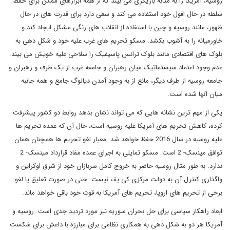
روسیه، آمریکا را به مثابه بازیگری می بیند که از همه ابزارهای ممکن برای حفظ
سلطه در حال افول خود استفاده می کند و سعی دارد برای قدرت های در حال
ظهور، مانند روسیه و چین با استفاده از انقلاب های رنگی مشکل ایجاد کند و
خاورمیانه را به آشوب بکشد. مسکو تحریم های غرب علیه خود و شکل دهی به
بلوک های اقتصادی مانند بلوک ترانس پاسیفیک را سلاحی علیه خویش می بیند.
عدم وجود اعتماد سیستماتیک میان رهبران و جامعه غرب از یک طرف و رهبران و
جامعه روسیه از طرف دیگر، مانع از به وجود آمدن دیالوگ جامع و همه جانبه
میان آنها شده است.
یکی از مهم ترین نشانه هایی که می تواند نشان بدهد روابط دو کشور پیشرفت
کرده، کاهش تحریم های آمریکا علیه روسیه است، حال آن که عمده تحریم ها
علیه روسیه در سال 2016 حفظ خواهد شد. معیار لغو تحریم ها همچنان همان
توافق مینسک- 2 است. مسکو تمایلی به اجرای عمده مفاد قرارداد مینسک- 2
ندارد. به طور مثال روسیه حاضر به خروج کامل سربازان خود از شرق اوکراین و
واگذاری کنترل آن به دولت مرکزی کی یف نیست. حتی در صورت تعلیق یا لغو
برخی از تحریم های اروپا، تحریم های آمریکا به قوت خود باقی خواهد ماند.
ابعاد راهکار سیاسی برای حل بحران سوریه نیز مورد تردید جدی است. روسیه و
آمریکا هر دو به شکل دهی به همکاری نظامی برای مبارزه با داعش برای شکست