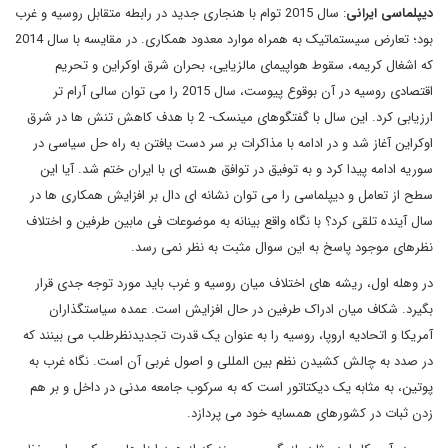
دیپلماسی ایرانی
: سال 2015 توام با هنجاری جدید در رابطه متقابل روسیه و غرب
بود؛ تعارض سیستماتیک به همراه موارد معدود همکاری. در مقایسه با سال 2014
که اشغال کریمه، سقوط هواپیمای مالزیایی، بحران شرق اوکراین و تحریم
اقتصادی روسیه در آن بوقوع پیوست، سال 2015 را می توان سالی آرام تر
ارزیابی کرد. این سال با گفتگوهای مینسک- 2 با هدف کاهش تنش ها در شرق
اوکراین آغاز شد و در ادامه با مذاکرات بر سر دست یافتن به راه حل سیاسی در
سوریه ادامه پیدا کرد و به توفیق در توافق هسته ای با ایران ختم شد. آیا این
سطح از تعامل و دیپلماسی را می توان نشانه ای دال بر افزایش همکاری ها در
سال آینده تلقی کرد؟ با نگاه واقع بینانه به موضوعات فی مابین طرفین و اختلاف
نظرهای موجود پاسخ به این سوال مثبت به نظر نمی رسد.
در وهله اول، ریشه های اختلاف میان روسیه و غرب باید مورد توجه جدی قرار
بگیرد. شکاف میان ادراک طرفین در حال افزایش است. عمده سیاستگذاران
آمریکا و اتحادیه اروپا، روسیه را به عنوان یک قدرت تجدیدنظرطلب می بینند که
در صدد به چالش کشیدن نظم بین المللی و اصول غربی آن است. نگاه غرب به
پوتین، به مثابه یک دیکتاتور است که به سرکوب جامعه مدنی در داخل و بر هم
زدن ثبات در کشورهای همسایه خود می پردازد.