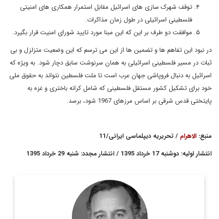
توقف شهرک سازی های اسرائیل مقابل استمرار همکاری های امنیتی
فلسطینی اسرائیلی در طول زمان مذاکرات.
موافقت دو طرف بر این که این مبنا مورد تایید شورای امنیت قرار بگیرد.
در نبود این تفاهم ها و تضمین ها از این می ترسم که این وضعیت متزلزل و بی
ثبات در مسیر فلسطینی اسرائیلی به همان سرنوشت سابق دچار شود. به ویژه که
اسرائیل به دنبال فروپاشی جهان عرب است تا ملت فلسطین نتواند به حقوق ملی
خود برای تشکیل کشور مستقل فلسطینی که شامل کرانه باختری و غزه به
پایتختی قدس شرقی بر اساس مرزهای 1967 شود، برسد.
منبع:
الاهرام
/ تحریریه دیپلماسی ایرانی/
11
انتشار اولیه: دوشنبه 17 خرداد 1395 / انتشار مجدد: شنبه 29 خرداد 1395
نبیل اسماعیل فهمی، وزیر امور خارجه سابق مصر و قبل از آن سفیر
مصر در امریکا بوده است. وی که متولد نیویورک است در سال