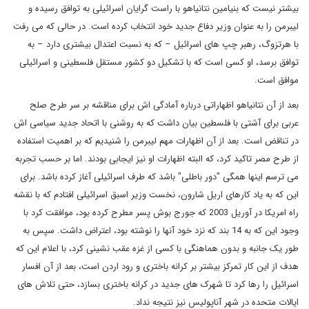
بیشتر نیست که بنیامین نتانیاهو با راست گرایان اسرائیلی به توافق رسیده و
لیبرمن را به عنوان وزیر دفاع جدید خود انتخاب کرده است. در حالی که می رفت
با هرتزوگ، رهبر چپ های اسرائیل – که به نسبت اعتدال بیشتری دارد – به
توافق برسد، او کسی است که با تشکیل دو کشور مستقل فلسطینی و اسرائیلی
موافق است.
بعد از آن نتانیاهو اظهاراتی درباره آمادگی اش برای مناقشه بر سر طرح صلح
عربی برای آشتی با فلسطین بیان داشت که به روشنی با اتحاد جدید سیاسی اش
در تناقض است. بعد از آن اظهارات مهم لیبرمن را شنیدیم که بر اهمیت استفاده
از طرح مصر تاکید کرد، که البته اظهارات او نیز ایجابی بودند. اما بر حسب تجربه
می ترسم اینها همگی "دور باطلی" باشد که طرف اسرائیلی آغاز کرده باشد. برای
این که به یاد کارهای اریل شارون، نخست وزیر اسبق اسرائیلی افتادم که با نقشه
راه امریکا در آوریل 2003 که جورج بوش پسر مطرح کرده بود، موافقت کرد با
وجود این که به 14 بند که نزد خود آنها را نوشته بود، اعتراض داشت. سپس به
طور یک جانبه و بدون هماهنگی با کسی از غزه عقب نشینی کرد، با اعلام این که
هدف از این کار تمرکز بیشتر بر کرانه باختری و رود اردن است، بعد از آن افسار
اسرائیل را رها کرد تا شهرک های جدید در کرانه باختری بسازد، حتی تلاش های
ایالات متحده در شهر آناپولیس نیز نتیجه نداد.