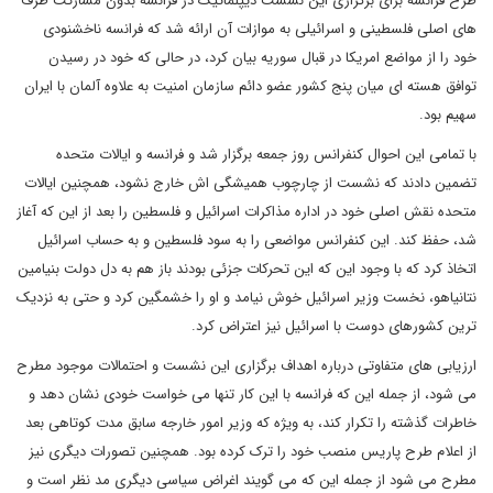
طرح فرانسه برای برگزاری این نشست دیپلماتیک در فرانسه بدون مشارکت طرف
های اصلی فلسطینی و اسرائیلی به موازات آن ارائه شد که فرانسه ناخشنودی
خود را از مواضع امریکا در قبال سوریه بیان کرد، در حالی که خود در رسیدن
توافق هسته ای میان پنج کشور عضو دائم سازمان امنیت به علاوه آلمان با ایران
سهیم بود.
با تمامی این احوال کنفرانس روز جمعه برگزار شد و فرانسه و ایالات متحده
تضمین دادند که نشست از چارچوب همیشگی اش خارج نشود، همچنین ایالات
متحده نقش اصلی خود در اداره مذاکرات اسرائیل و فلسطین را بعد از این که آغاز
شد، حفظ کند. این کنفرانس مواضعی را به سود فلسطین و به حساب اسرائیل
اتخاذ کرد که با وجود این که این تحرکات جزئی بودند باز هم به دل دولت بنیامین
نتانیاهو، نخست وزیر اسرائیل خوش نیامد و او را خشمگین کرد و حتی به نزدیک
ترین کشورهای دوست با اسرائیل نیز اعتراض کرد.
ارزیابی های متفاوتی درباره اهداف برگزاری این نشست و احتمالات موجود مطرح
می شود، از جمله این که فرانسه با این کار تنها می خواست خودی نشان دهد و
خاطرات گذشته را تکرار کند، به ویژه که وزیر امور خارجه سابق مدت کوتاهی بعد
از اعلام طرح پاریس منصب خود را ترک کرده بود. همچنین تصورات دیگری نیز
مطرح می شود از جمله این که می گویند اغراض سیاسی دیگری مد نظر است و