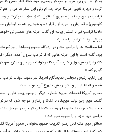
به گزارش بی بی سی، ترامپ در ویدئوی خود گفته «هر کسی که مر
کرده و درباره تغییر آمریکا حرف زده ام ولی این سفر ها من را هم ت
ترامپ در این ویدئو از هیلاری کلینتون، نامزد حزب دموکرات و رقیب
کلینتون) واقعا زنان را مورد آزار قرار داد و هیلاری هم به قربانیان حم
ملانیا ترامپ نیز با انتشار بیانیه ای گفت حرف های همسرش «توهی
پوزش دونالد ترامپ را بپذیرند.
اما مخالفت ها با ترامپ حتی در اردوگاه جمهوریخواهان نیز کم 
بود، گفته است با این حرف هایی که از ترامپ بیرون آمده، دیگر «
کاندولیزا رایس، وزیر خارجه آمریکا در دولت دوم جرج بوش هم، د
گیری کند.»
پل رایان، رئیس مجلس نمایندگان آمریکا نیز دعوت دونالد ترامپ 
شده و الفاظ او در ویدئو برایش «تهوع آور» بوده است.
صدای آمریکا انتقادات صریح شماری دیگر از جمهوریخواهان را من
گفتند هیچ زنی نباید هیچگاه با الفاظ و رفتاری مواجه شود که در 
جب بوش فرماندار فلوریدا و رقیب انتخاباتی ترامپ در مراحل مقدم
ترامپ درباره زنان را توجیه نمی کند.»
سناتور میچ مک کانل رهبر اکثریت جمهوریخواه در سنای آمریکا گفت 
کرد که ترامپ مستقیما از زنانی که وی در نوار ویدیوئی اش به آن ه