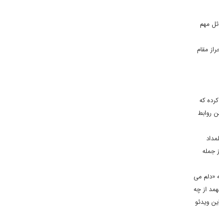
ئل مهم
از مقام
ا منتشر کرده که
ن روابط
ء قلمداد
 جمله
ه «دلم می
مد از چه
ین ویدئو