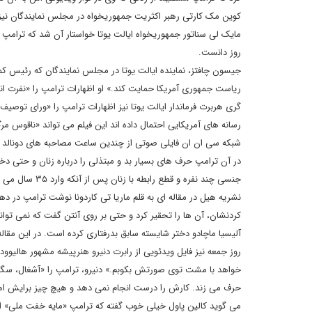
کوین مک کارتی رهبر اکثریت جمهوریخواه در مجلس نمایندگان نی
مایک لی سناتور جمهوریخواه ایالت یوتا خواستار آن شد که ترامپ ا
روز دانست.
جیسون چافتز، نماینده ایالت یوتا در مجلس نمایندگان که رئیس ک
ریاست جمهوری آمریکا حمایت کند.» او اظهارات ترامپ را «نفرت ان
گری هربرت فرماندار ایالت یوتا نیز اظهارات ترامپ را «ورای توصی
رسانه های آمریکایی احتمال داده اند این فیلم می تواند «ناقوس مرگ
در آن ترامپ حرف های بسیار بد و مبتذلی را درباره زنان و حتی د
جنسی چند نفره و قطع رابطه با زنان پس از آنکه وارد ۳۵ سال می شوند نیز اشاره کرده است.
کردنشان، آن ها را تحقیر کرد و حتی بر روی آنتن گفت که نمی توان
آلیسیا ماچادو دختر شایسته سابق بدرفتاری کرده است. در این مقا
روز جمعه نیز فایل ویدئویی از رابرت دنیرو هنرپیشه مشهور هالیوود 
خواهد با مشت توی صورتش بکوبم.» دنیرو، ترامپ را «آشغال، سگ،
حرف می زند. کارش را درست انجام نمی دهد و هیچ چیز برایش اهمیت ن
می گوید کالین پاول خیلی خوب گفته که ترامپ «مایه خفت ملی» 