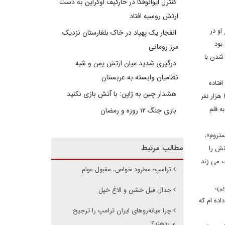
کنترل ایوانوفکا در خارکیف اوکراین به دست
ارتش روسیه افتاد
او در
انفجار یک پهپاد در خاک بلغارستان نزدیک
بود
مرز رومانی
 شدن با
درگیری شدید میان ارتش یمن و شبه
نظامیان وابسته به عربستان
فتاده
هشدار چین به ژاپن: با آتش بازی نکنید
است. بیل کلینتون حرف هایی بد تر از این هنگام بازی گلف به من گفته بود. اگر کسی رنجیده از او معذرت می خواهم.» اما این عذرخواهی کارساز نشد. ۲۰ هزار نفر
با کامنت گذاشتن در زیر مقاله ای که در این خصوص در روز جمعه ٧ اکتبر به قلم
بازی جنگ ۱۲ روزه و رمضان
ستروم»،
مطالب مرتبط
نش را
ف می زند
ترامپ؛ مطرود خواص، مقبول عوام
یی،
جدال فیل خشن و الاغ خپل
ده ام که
چرا میانه‌روهای ایران ترامپ را ترجیح
می‌دهند؟