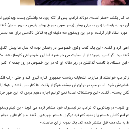
بات کنار بکشد «صفر است». دونالد ترامپ پس از آنکه روزنامه واشنگن پست ویدئویی از 
 که در آن درباره رابطه با زنان به بیلی بوش (پسر عموی جورج بوش رئیس جمهور سابق) گفته 
رد انتقاد قرار گرفت؛ او در این ویدئوی سه دقیقه ای به تلاش ناکامش برای هم بستر
رخواهی کرد و گفت: «این یک گفت وگوی خصوصی در رختکن بوده که سال ها پیش اتفاق ا
از خوانندگان روزنامه واشنگتن پست، نظرات صریح خود را نسبت به این مسئله، 
از ترامپ خواستند از مبارزات انتخابات ریاست جمهوری کناره گیری کند و حتی «راب انگ
نشینش شود. اما ترامپ در توئیترش نوشته هرگز از رقابت ها کنار نمی کشد و هوادارا
شنگتن پست»، گفت: «این وحشتناک است! نمی توانیم اجازه دهیم مردی که این طور حر
ری شود.» در ویدئویی که ترامپ در فیسبوک خود منتشر کرده می گوید «این فیلم ویدئو
دم کاملی هستم یا وانمود کنم فرد دیگری هستم. چیزهایی گفته ام و کارهایی انجام دا
ط به یک دهه قبل منتشر شده اند، یک نمونه از آن هاست.»