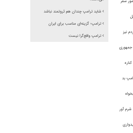
ور سفر
شاید ترامپ چندان هم ثروتمند نباشد
ل
ترامپ؛ گزینه‌ای مناسب برای ایران
م نیز
ترامپ واقع‌گرا نیست
 جمهوری
ناره
امپ بد
خواه
شرم آور
یدواری