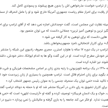
ز از ترامپ خواست عذرخواهی اش را بدون هیچ پیشوند و پسوندی کامل کند.
ز رقابت برای احراز مقام ریاست جمهوری آمریکا خارج شود و او را عامل انحراف از مسا
میته نظارت این مجلس است، گفت «وجدانش اجازه نمی دهد که از آقای ترامپ برای احر
گیز ترین و توهین آمیز ترین» جملاتی دانست که می توان متصور بود.
ف هایی دانست که برای توهین به کار گرفته می شود.»
» برای کارزار انتخاباتی نامزد جمهوریخواهان باشد.
شبکه سی ان ان فایلی صوتی از چندین ساعت مصاحبه های دونالد ترامپ در یک دوره ۱۷ ساله با هاوارد استرن، مجری معروف رادیوی این شبکه ر
ختر خودش مطرح کرده است. او در این گفت وگو ها به اندام ایوانکا، دختر خودش، داشت
نشریه هیل در مقاله ای به قلم ماریا تی کاردونا نوشت ترامپ در دهه ۱۹۹۰ در یک برنامه تلویزیونی با رتبه بندی زنان بر اساس مشخصات فیزیکی و شی
د بگوید برای زنان احترام قائل است. ترامپ همچنین با بسیاری از زنان زیردست خود از
له تاکید شده «نمی توان یک منحرف جنسی را به عنوان رئیس جمهور انتخاب کرد.»
برای کارزار تشویق به رای دادن در آمریکا منتشر شد که او با حمله به دونالد ترامپ گفت
 خوک و یک انسان فریبکار» توصیف کرده و گفته او «آرتیست ابلهی» است که «نمی فه
دارد. او فکر می کند جامعه را به بازی گرفته و مالیاتش را نمی پردازد.» دنیرو در ا
است.