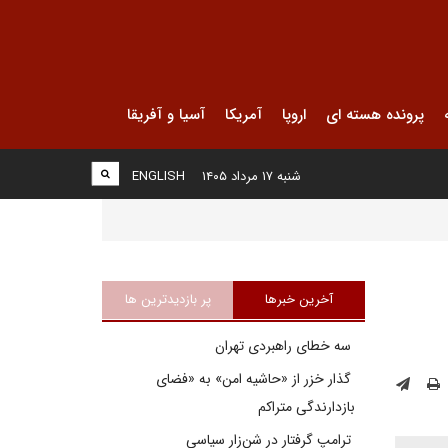
پرونده هسته ای
اروپا
آمریکا
آسیا و آفریقا
شنبه ۱۷ مرداد ۱۴۰۵
ENGLISH
آخرین خبرها
پر بازدیدترین ها
سه خطای راهبردی تهران
گذار خزر از «حاشیه امن» به «فضای
بازدارندگی متراکم
ترامپ گرفتار در شن‌زار سیاسی