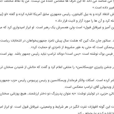
ا می شناسد می داند که این حرف ها منعکس کننده من نیست. من به نقاط مختلف کش
غییر داده است.»
ش انتقاد کرده و به بیل کلینتون، رئیس جمهوری سابق آمریکا اشاره کرده و گفته «او (بی
له کرد و آن ها را مورد آزار و اذیت قرار داد.»
ن آمیز و غیرقابل قبول» است ولی همسرش یک رهبر است. او ابراز امیدواری کرد که مرد
نشد. سناتور جان مک کین که هشت سال پیش نامزد جمهوریخواهان در انتخابات ریاست
غیرممکن است که حتی به طور مشروط از نامزدی او حمایت کرد».
ر فیس بوک نوشته است: «بس است! دونالد ترامپ نباید رئیس جمهور باشد. بهتر است ک
در جشن پاییزی «ویسکانسن» را منتفی اعلام کرد و گفت که حالش از شنیدن سخنان تر
تشر کرده است. اسکات والکر فرماندار ویسکانسین و رنیس پریبوس رئیس حزب جمهوری
نوار ویدیوئی آقای ترامپ منعکس است.
اتی حزبی، در توئیتر نوشت: «به عنوان پدربزرگ دو دختر ارزشمند، هیچ پوزشی سخنان 
این گونه اظهارات نفرت انگیز در هر شرایط و وضعیتی، غیرقابل قبول است. او ابراز ام
ا اشاره کرده عذرخواهی کند.