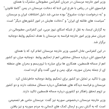
وزیر امور خارجه عربستان در جریان کنفرانس مطبوعاتی مشترک با همتای
فرانسوی اش در ریاض با طرح این ادعا که دخالت عربستان در یمن "کاملا قانونی"
و "به درخواست دولت مشروع" بوده مدعی شد دلیل اختلافات ایران و عربستان
"سیاست های طائفه ای ایران" و "دخالت هایش در امور کشورهای دیگر" است.
به گزارش ایسنا، به نقل از شبکه اسکای نیوز عربی، این کنفرانس مطبوعاتی در
جریان سفر وزیر امور خارجه فرانسه به عربستان با هدف تحکیم روابط دوجانبه
برگزار شد.
در این کنفرانس عادل الجبیر، وزیر خارجه عربستان اعلام کرد که با همتای
فرانسوی اش درباره مسائل مختلفی اعم از تحکیم روابط دوجانبه میان دو کشور
اعم از مساله فلسطین، همکاری ها برای مبارزه با تروریسم و بحران های منطقه
ای از جمله بحران سوریه، عراق، یمن و لیبی گفت وگو کرده است.
وی با تاکید بر تمایل دو کشور برای تحکیم روابط دوجانبه خاطرنشان کرد:
عربستان و فرانسه دیدگاه های هماهنگی درباره مسائل مختلف دارند و دو کشور
بر لزوم تحقق راهکار دو کشوری درباره مساله فلسطین تاکید دارند.
وزیر خارجه عربستان درخصوص سوریه نیز گفت: عربستان حامی هر تصمیمی
است که به آتش بس و ارسال کمک های انسانی به مردم سوریه و نیز یافتن