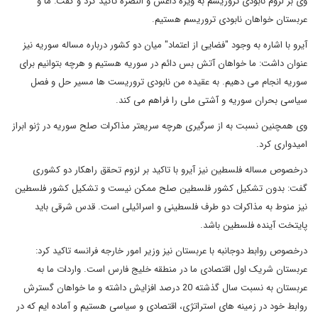
وی بر لزوم نابودی تروریسم به ویژه داعش و النصره تاکید کرد و گفت: ما و
عربستان خواهان نابودی تروریسم هستیم.
آیرو با اشاره به وجود "فضایی از اعتماد" میان دو کشور درباره مساله سوریه نیز
عنوان داشت: ما خواهان آتش بس دائم در سوریه هستیم و هرچه بتوانیم برای
سوریه انجام می دهیم. به عقیده من نابودی تروریست ها مسیر حل و فصل
سیاسی بحران سوریه و آشتی ملی را فراهم می کند.
وی همچنین نسبت به از سرگیری هرچه سریعتر مذاکرات صلح سوریه در ژنو ابراز
امیدواری کرد.
درخصوص مساله فلسطین نیز آیرو با تاکید بر لزوم تحقق راهکار دو کشوری
گفت: بدون تشکیل کشور فلسطین صلح ممکن نیست و تشکیل کشور فلسطین
نیز منوط به مذاکرات دو طرف فلسطینی و اسرائیلی است. قدس شرقی باید
پایتخت آینده فلسطین باشد.
درخصوص روابط دوجانبه با عربستان نیز وزیر امور خارجه فرانسه تاکید کرد:
عربستان شریک اول اقتصادی ما در منطقه خلیج فارس است. واردات ما به
عربستان به نسبت سال گذشته 20 درصد افزایش داشته و ما خواهان گسترش
روابط خود در زمینه های استراتژی، اقتصادی و سیاسی هستیم و آماده ایم که در