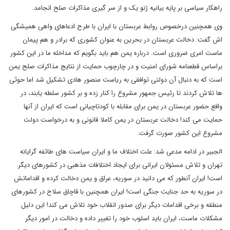
راهکار سیاسی بر پایه بیانیه ژنو یک و از سر گیری مذاکرات صلح انجامد.
وی همچنین درخصوص روابط عربستان با ایران با طرح ادعاهای واهی همیشگی
اش گفت: دخالت عربستان در بحرین به عنوان کشوری که برادر و هم پیمان
ماست امری ضروری است. درباره یمن هم باید بگویم که مداخله ما در این کشور
براساس قطعنامه شورای امنیت و در چارچوب حمایت از نتایج مذاکرات صلح یمن
است که به دنبال آن دولتی توافقی به ریاست منصور هادی تشکیل شد اما حوثی
ها تلاش کردند تا رئیس جمهور مشروع را کنار زده و بر کشور سلطه یابند، در
واقع حضور عربستان در یمن برای مقابله با کودتاچیانی است که ایران از آنها
حمایت می کند! دخالت عربستان در یمن کاملا قانونی و به درخواست دولت
مشروع این کشور صورت گرفت.
الجبیر در ادامه مدعی شد: علت اختلاف ما و ایران سیاست های طائفه گرایانه
تهران و تلاش مسئولان ایرانی برای ایجاد اختلافات مذهبی در کشورهای دیگر
است! ایران آنطور که می دانید در سوریه، عراق و یمن دخالت کرده و اقداماتش
در سوریه به حد جنایت جنگی است! ایران همچنین با قاچاق سلاح در کشورهای
منطقه و برخی اقدامات دیگر برای صدور انقلاب خود تلاش می کند! این دلیل
مشکلات ماست، ایران باید اسلوب خود را تغییر داده و دخالت در امور دیگر