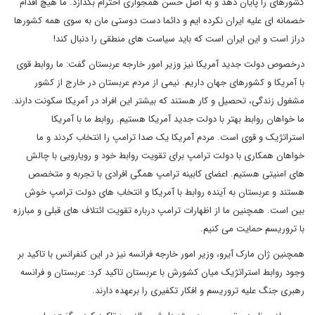
کشورهای را پایان دهد و به اصل حسن همجواری احترام بگذازد. ما هیچ اقدام
خصمانه ای علیه ایران نکرده ایم و دائما دست دوستی مان به سوی همه کشورها
دراز است و این ایران است که باید سیاست های منطقی را دنبال کند!
درخصوص دولت جدید آمریکا نیز وزیر امور خارجه عربستان گفت: ما روابط قوی
با آمریکا و کشورهای جهان داریم. نیمی از مردم عربستان در خارج از کشور
مشغول زندگی، تحصیل و کار هستند که بیشتر این افراد در آمریکا سکونت دارند.
ما خواهان روابط بهتر با دولت جدید آمریکا هستیم. روابط ما با آمریکا
استراتژیک و قوی است. مردم آمریکا یک صدا ترامپ را انتخاب کردند و ما
خواهان همکاری با دولت ترامپ برای تقویت روابط خود و رویارویی با چالش
های امنیتی هستیم. اعضای کابینه ترامپ همگی افرادی با تجربه و متخصص
هستند و عربستان به آینده روابط با آمریکا و انتخاب های دولت ترامپ خوش
بین است. همچنین ما از اظهارات ترامپ درباره تقویت ائتلاف های قبلی و مبارزه
با تروریسم حمایت می کنیم.
همچنین ژان مارک آیرو، وزیر امور خارجه فرانسه نیز در این کنفرانس با تاکید بر
وجود روابط استراتژیک میان کشورش با عربستان تاکید کرد: عربستان و فرانسه
رهبری جنگ علیه تروریسم و افکار تکفیری را برعهده دارند.