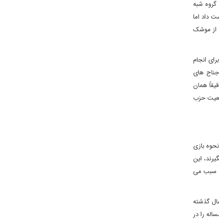
گروه شبه
ت داد اما
ی از موشک
رای انجام
جناح های
یقاً همان
ضعیت حزب
حوه بازی
یرند، این
ع سبب می
ال گذشته
اله را در