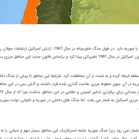
اسرائیل از شرق در حدود 80 کیلومتر مرز مشترک با سوریه دارد. در طول جنگ خاورمیانه در سال 1967، ارتش اسر
خود درآورد و نیروهای ارتش سوریه را از این مناطق بیرون راند. قانون اسرائیل در سال 1981 تغییراتی پیدا کرد و براساس قانون جدید این م
 منطقه ایجاد کرده و به شدت از آن محافظت کرد. شرایط این مناطق تا پیش از جنگ دا
یه در آن سوی خطوط مرزی علامت گذاری شده قرار داشتند و آتش بس در این مناط
 مرزی اسرائیل به شمار می رفت. اما جنگ های داخلی در سوریه و ناتوانی دولت سوریه
.
شمار نمی رود زیرا جنگ سوریه نقشه استراتژیک این مناطق بسیار مهم و حیاتی را به 
د که در حال حاضر کنترل آنها در دست نیروهای محلی «تیپ شهدای یرموک» است. ای