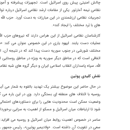
چالش امنیتی پیش روی اسرائیل است. تجهیزات پیشرفته و آموزش
نظامی نیمه آمارتور. یکی از مقامات ارشد نظامی اسرائیل درباره ت
تجربیات نظامی ارزشمندی در این مبارزات به دست آورد. حزب الله
های با بُرد مختلف را ایجاد کند».
کارشناسان نظامی اسرائیل از این هراس دارند که نیروهای حزب الل
عملیات دست یابند. ایهود یاری در این خصوص عنوان می کند: «در
مختلف شورشی در جنوب سوریه دست پیدا کند که در نتیجه آن، این 
اتفاقی است که در مناطق دیگر سوریه به ویژه در مناطق روستایی
الله، سپاه پاسداران انقلاب اسلامی ایران و دیگر گروه های شبه نظ
نقش کلیدی پوتین
در حال حاضر این موضوع بیشتر یک تهدید بالقوه به شمار می آید
روسیه با ائتلاف های منطقه ای بستگی دارد. وی در این باره می گو
وضعیت ممکن است محدودیت هایی را برای دستاوردهای احتمالی ای
شود تا ارتباطات میان اسرائیل و مسکو از اهمیت به سزایی برخوردار
ساسر در خصوص اهمیت روابط میان اسرائیل و روسیه می افزاید: 
سعی در تقویت آن داشته است. «ولادیمیر پوتین»، رئیس جمهور روسی