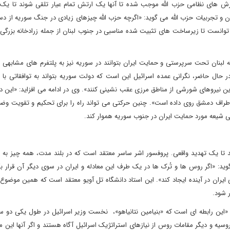
 های نظامی حزب الله موجب شده تا آنها یک ارتش تمام عیار تلقی شوند تا یک 
وان و تجربیات حزب الله می گوید: «اگرچه حزب الله چیزهای زیادی در جنگ سوریه از دس
 توانست تا زیرساخت های تثبیت شده مناسبی در جنوب لبنان از جمله زرادخانه بزرگ
ه لبنان تحت سرپرستی و حمایت ایران بتوانند در سوریه نیز به پلتفرم های مشابهی ب
 حال حاضر، نگرانی عمده اسرائیل این است که دولت سوریه بتواند به توافقاتی با 
نیروهای شورشی از مناطق مرزی عقب نشینی کنند». وی در ادامه می افزاید: «این دق
 اطراف دمشق روی داده است». چنین حرکتی می تواند راه را برای تحکیم و تقویت و
امی شیعه مورد حمایت ایران در جنوب سوریه هموار کند.
 تا یک تهدید واقعی. پروفسور اشر ساسر معتقد است که در بلند مدت، همه چیز به ن
ید: «اگر روس ها و تُرک ها در یک طرف این معادله و ایران در سوی دیگر آن قرار بگ
ران در آینده ایجاد کند». این استاد دانشگاه تل آویو معتقد است که همین موضو
 شود.
«این رابطه ای است که «بنیامین نتانیاهو»، نخست وزیر اسرائیل در طول یکی دو س
ه و دیگر مقامات روس از نیازهای استراتژیک اسرائیل آگاه هستند و اگر آنها این مس