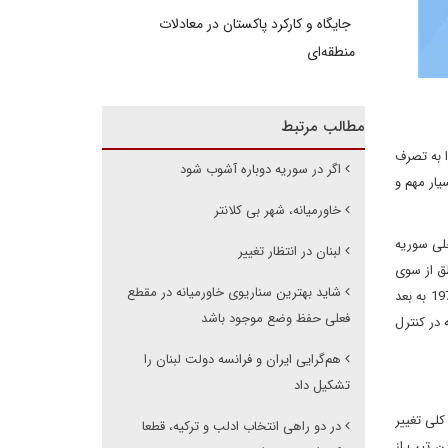
جایگاه و کارکرد پاکستان در معادلات
منطقه‌ای
مطالب مرتبط
ائیل ارتفاعات جولان را به تصرف
اگر در سوریه دوباره آشوب شود
ناطق مرزی بسیار مهم و
خاورمیانه، شهر بی کلانتر
خلی سوریه
لبنان در انتظار تغییر
ق از سوی
شاید بهترین سناریوی خاورمیانه در مقطع
ناظران سازمان ملل متحد کنترل می شد. در آن زمان، اسرائیل نیاز چندانی برای برقراری تدابیر امنیتی و نظامی در این مناطق نداشت چرا که از سال 1973 به بعد
فعلی حفظ وضع موجود باشد
 در کنترل
هم‌گرایی ایران و فرانسه دولت لبنان را
تشکیل داد
کلی تغییر
در دو راهی انتخاب ادلب و ترکیه، قطعا
ن تیپ از