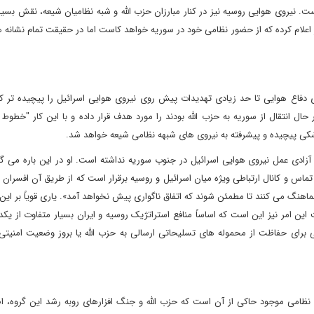
. نیروی هوایی روسیه نیز در کنار مبارزان حزب الله و شبه نظامیان شیعه، نقش بسیا
ر اعلام کرده که از حضور نظامی خود در سوریه خواهد کاست اما در حقیقت تمام نشانه ه
 دفاع هوایی تا حد زیادی تهدیدات پیش روی نیروی هوایی اسرائیل را پیچیده تر ک
ل انتقال از سوریه به حزب الله بودند را مورد هدف قرار داده و با این کار "خطوط 
کی پیچیده و پیشرفته به نیروی های شبهه نظامی شیعه خواهد شد.
 آزادی عمل نیروی هوایی اسرائیل در جنوب سوریه نداشته است. او در این باره می گ
ماس و کانال ارتباطی ویژه میان اسرائیل و روسیه برقرار است که از طریق آن افسران
هنگ می کنند تا مطمئن شوند که اتفاق ناگواری پیش نخواهد آمد». یاری قویاً بر این
ن امر نیز این است که اساساً منافع استراتژیک روسیه و ایران بسیار متفاوت از یک
ی برای حفاظت از محموله های تسلیحاتی ارسالی به حزب الله یا بروز وضعیت امنیتی
ظامی موجود حاکی از آن است که حزب الله و جنگ افزارهای روبه رشد این گروه، ا