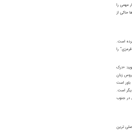
ر مهمی را
ا حاکی از
رده است.
قرمزی" را
وید: «درک
 روس زبان
 باور است
دیگر است.
 در جنوب
صلی ترین