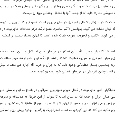
داعش نیز بیعت کرده و از گروه های وفادار به این گروه تروریستی به شمار می رود.
 شورشی نظارت دارد اما از جانب آنها با مشکل چندانی روبه رو نیست.
ست که در مرزهای شمالی اسرائیل در حال جریان است؛ تحرکاتی که از پیروزی نیروه
لبنان نشأت می گیرد. پروفسور «آشر ساسر»، عضو ارشد مرکز مطالعات خاورمیانه در د
 می گوید: «تغییر و تحولات سوریه باعث شده است تا ایران بسیار بیشتر از گذشته ب
 شد تا ایران و حزب الله لبنان نه تنها در مرزهای میان اسرائیل و لبنان دست به ه
رزی میان اسرائیل و سوریه فعالیت داشته باشند. از نگاه این عضو ارشد مرکز مطالعات 
ریه پتانسیل بسیار خطرناکی وجود دارد که به ایران و حزب الله اجازه می دهد تا بیش
 گاه با چنین شرایطی در مرزهای شمالی خود روبه رو نبوده است.
یلگران امور خاورمیانه در کانال خبری تلویزیون اسرائیل در پاسخ به این پرسش می 
میان ایران و حزب الله در لبنان است تا بتواند از این طریق به مدیترانه و مرزها
ر زمینی می افزاید: «این مسیر از ایران آغاز شده و با عبور از مناطق شیعه نشین و س
اری تاکید می کند که این کریدور به لحاظ استراتژیک بزرگترین تهدید پیش روی اسرائی