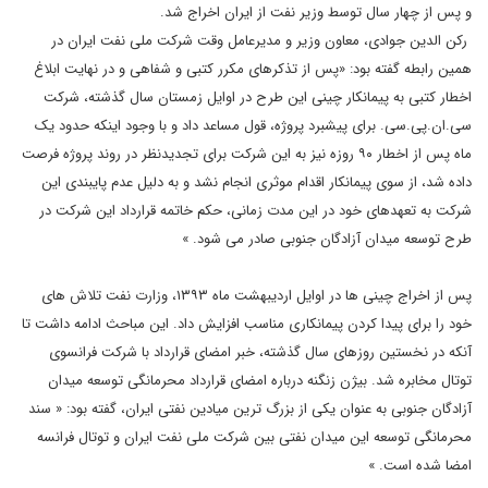
و پس از چهار سال توسط وزیر نفت از ایران اخراج شد.
رکن الدین جوادی، معاون وزیر و مدیرعامل وقت شرکت ملی نفت ایران در
همین رابطه گفته بود: «پس از تذکرهای مکرر کتبی و شفاهی و در نهایت ابلاغ
اخطار کتبی به پیمانکار چینی این طرح در اوایل زمستان سال گذشته، شرکت
سی.ان.پی.سی. برای پیشبرد پروژه، قول مساعد داد و با وجود اینکه حدود یک
ماه پس از اخطار ٩٠ روزه نیز به این شرکت برای تجدیدنظر در روند پروژه فرصت
داده شد، از سوی پیمانکار اقدام موثری انجام نشد و به دلیل عدم پایبندی این
شرکت به تعهدهای خود در این مدت زمانی، حکم خاتمه قرارداد این شرکت در
طرح توسعه میدان آزادگان جنوبی صادر می شود. »
پس از اخراج چینی ها در اوایل اردیبهشت ماه ١٣٩٣، وزارت نفت تلاش های
خود را برای پیدا کردن پیمانکاری مناسب افزایش داد. این مباحث ادامه داشت تا
آنکه در نخستین روزهای سال گذشته، خبر امضای قرارداد با شرکت فرانسوی
توتال مخابره شد. بیژن زنگنه درباره امضای قرارداد محرمانگی توسعه میدان
آزادگان جنوبی به عنوان یکی از بزرگ ترین میادین نفتی ایران، گفته بود: « سند
محرمانگی توسعه این میدان نفتی بین شرکت ملی نفت ایران و توتال فرانسه
امضا شده است. »