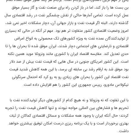
بن بست ها را باز کند، اما در باز کردن راه برای صنعت نفت و گاز بسیار موفق
عمل کرده است. تمامی آمارها حاکی از نقش چشمگیر نفت در رشد اقتصادی سال
گذشته دارند، البته اگر قیمت نفت و بازار جهانی آن، دچار مشکلات اخیر نمی شد،
امروز وضعیت اقتصادی کشور متفاوت تر هم بود. مهم تر آنکه در حالی که بسیاری
از تولیدکنندگان عمده نفت به ویژه کشورهای تک محصولی به انواع امراض
اقتصادی و نارضایتی های اجتماعی دچار شدند، ایران موفق شده تا بحران ها را تا
حدی تعدیل کند. مقایسه اقتصاد ایران با کشوری مانند ونزوئلا موید همین نکته
است. این کشور امریکای جنوبی در سال هایی که قیمت نفت بیش از صد دلار
بود موفق شد به ارقام رشد بی سابقه ای برسد، با این همه کاهش شدید قیمت
نفت اقتصاد این کشور را بحران های زیادی رو به رو کرد که احتمال سرنگونی
نیکولاس مادورو، رییس جمهوری این کشور را هم افزایش داده است.
با این تفاوت که نه ونزوئلا و نه هیچ کدام از کشورهای دیگر تولیدکننده نفت با
تحریم ها و فشارهای بین المللی مواجه نبودند و تنها کاهش قیمت نفت را تجربه
کردند؛ حال آنکه ایران با وجود همه مشکلات و مسائل اقتصادی کماکان از ثبات
بهتری برخوردار است و با یک برنامه ریزی درست امکان توفیق بیشتری خواهد
داشت.