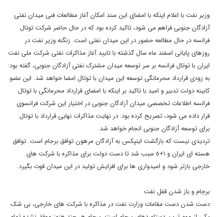
وزیر نفت با اعلام اینکه با امضای این سند امکان آغاز مطالعات فنی میدان نفتی
آزادگان جنوبی فراهم می شود، تاکید کرده بود که در حال حاضر شرکت توتال
فرانسه در حال مطالعه حضور در این میدان نفتی است. زنگنه وزیر نفت در
روزهای پایانی اسفند ماه سال گذشته با تایید آغاز مذاکرات نفتی شرکت ملی نفت
ایران با توتال فرانسه بر سر توسعه میدان مشترک نفتی آزادگان جنوبی، گفته بود:
به زودی قرارداد محرمانگی توسعه این میدان با توتال امضا خواهد شد. این عضو
کابینه دولت تدبیر و امید با تاکید بر اینکه با امضای قرارداد محرمانگی با توتال
فرانسه اطلاعات تخصصی میدان آزادگان جنوبی در اختیار این شرکت فرانسوی
قرار داده می شود، تصریح کرده بود: در نهایت مذاکرات نهایی قرارداد با توتال
برای توسعه آزادگان جنوبی انجام خواهد شد.
تردیدی نیست که بازگشت اینپکس به آزادگان مرهون توافق برجام است. توافق
هسته ای ایران و ١+٥ سبب شد تا دست دولت برای مذاکره با شرکت های
خارجی بازتر شود و امیدواری ها برای افزایش تولید در این میدان قوت بگیرد.
برجام و باز شدن قفل نفت
دست شدن دست مقامات وزارت نفت در مذاکره با شرکت های خارجی، بی شک
یکی از مهم ترین دستاوردهای برجام است. برجام هر چند هنوز موفق نشده تمام