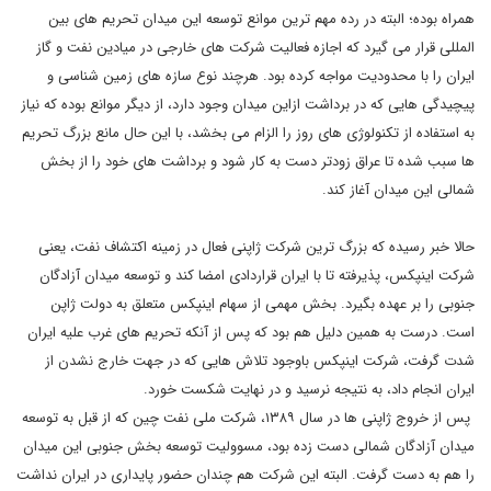
همراه بوده؛ البته در رده مهم ترین موانع توسعه این میدان تحریم های بین
المللی قرار می گیرد که اجازه فعالیت شرکت های خارجی در میادین نفت و گاز
ایران را با محدودیت مواجه کرده بود. هرچند نوع سازه های زمین شناسی و
پیچیدگی هایی که در برداشت ازاین میدان وجود دارد، از دیگر موانع بوده که نیاز
به استفاده از تکنولوژی های روز را الزام می بخشد، با این حال مانع بزرگ تحریم
ها سبب شده تا عراق زودتر دست به کار شود و برداشت های خود را از بخش
شمالی این میدان آغاز کند.
حالا خبر رسیده که بزرگ ترین شرکت ژاپنی فعال در زمینه اکتشاف نفت، یعنی
شرکت اینپکس، پذیرفته تا با ایران قراردادی امضا کند و توسعه میدان آزادگان
جنوبی را بر عهده بگیرد. بخش مهمی از سهام اینپکس متعلق به دولت ژاپن
است. درست به همین دلیل هم بود که پس از آنکه تحریم های غرب علیه ایران
شدت گرفت، شرکت اینپکس باوجود تلاش هایی که در جهت خارج نشدن از
ایران انجام داد، به نتیجه نرسید و در نهایت شکست خورد.
پس از خروج ژاپنی ها در سال ١٣٨٩، شرکت ملی نفت چین که از قبل به توسعه
میدان آزادگان شمالی دست زده بود، مسوولیت توسعه بخش جنوبی این میدان
را هم به دست گرفت. البته این شرکت هم چندان حضور پایداری در ایران نداشت