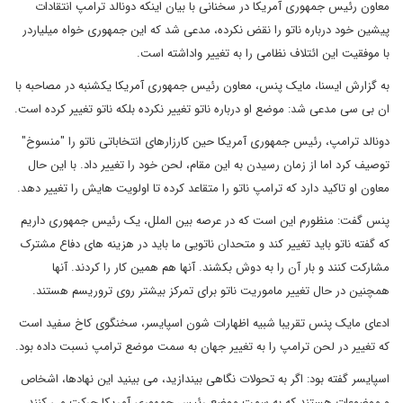
معاون رئیس جمهوری آمریکا در سخنانی با بیان اینکه دونالد ترامپ انتقادات
پیشین خود درباره ناتو را نقض نکرده، مدعی شد که این جمهوری خواه میلیاردر
با موفقیت این ائتلاف نظامی را به تغییر واداشته است.
به گزارش ایسنا، مایک پنس، معاون رئیس جمهوری آمریکا یکشنبه در مصاحبه با
ان بی سی مدعی شد: موضع او درباره ناتو تغییر نکرده بلکه ناتو تغییر کرده است.
دونالد ترامپ، رئیس جمهوری آمریکا حین کارزارهای انتخاباتی ناتو را "منسوخ"
توصیف کرد اما از زمان رسیدن به این مقام، لحن خود را تغییر داد. با این حال
معاون او تاکید دارد که ترامپ ناتو را متقاعد کرده تا اولویت هایش را تغییر دهد.
پنس گفت: منظورم این است که در عرصه بین الملل، یک رئیس جمهوری داریم
که گفته ناتو باید تغییر کند و متحدان ناتویی ما باید در هزینه های دفاع مشترک
مشارکت کنند و بار آن را به دوش بکشند. آنها هم همین کار را کردند. آنها
همچنین در حال تغییر ماموریت ناتو برای تمرکز بیشتر روی تروریسم هستند.
ادعای مایک پنس تقریبا شبیه اظهارات شون اسپایسر، سخنگوی کاخ سفید است
که تغییر در لحن ترامپ را به تغییر جهان به سمت موضع ترامپ نسبت داده بود.
اسپایسر گفته بود: اگر به تحولات نگاهی بیندازید، می بینید این نهادها، اشخاص
و موضوعات هستند که به سمت موضع رئیس جمهوری آمریکا حرکت می کنند.