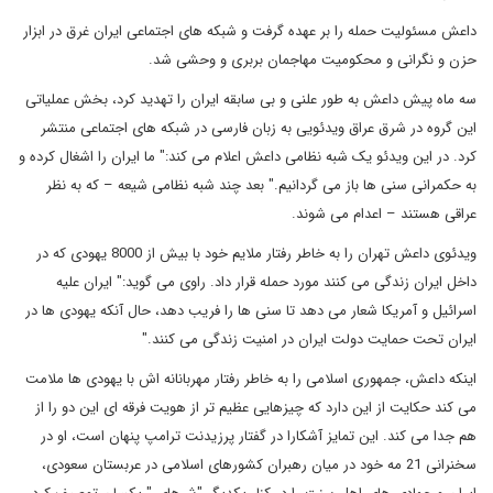
داعش مسئولیت حمله را بر عهده گرفت و شبکه های اجتماعی ایران غرق در ابزار
حزن و نگرانی و محکومیت مهاجمان بربری و وحشی شد.
سه ماه پیش داعش به طور علنی و بی سابقه ایران را تهدید کرد، بخش عملیاتی
این گروه در شرق عراق ویدئویی به زبان فارسی در شبکه های اجتماعی منتشر
کرد. در این ویدئو یک شبه نظامی داعش اعلام می کند:" ما ایران را اشغال کرده و
به حکمرانی سنی ها باز می گردانیم." بعد چند شبه نظامی شیعه – که به نظر
عراقی هستند – اعدام می شوند.
ویدئوی داعش تهران را به خاطر رفتار ملایم خود با بیش از 8000 یهودی که در
داخل ایران زندگی می کنند مورد حمله قرار داد. راوی می گوید:" ایران علیه
اسرائیل و آمریکا شعار می دهد تا سنی ها را فریب دهد، حال آنکه یهودی ها در
ایران تحت حمایت دولت ایران در امنیت زندگی می کنند."
اینکه داعش، جمهوری اسلامی را به خاطر رفتار مهربانانه اش با یهودی ها ملامت
می کند حکایت از این دارد که چیزهایی عظیم تر از هویت فرقه ای این دو را از
هم جدا می کند. این تمایز آشکارا در گفتار پرزیدنت ترامپ پنهان است، او در
سخنرانی 21 مه خود در میان رهبران کشورهای اسلامی در عربستان سعودی،