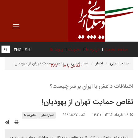
Toggle
vigation
صفحه نخست
درباره ما
عضویت
پیوند ها
ENGLISH
صفحه‌اصلی
اخبار
اخبار اصلی
تقاص حمایت تهران از یهودیان!
تماس با ما
RSS
اختلافات داعش با ایران بر سر چیست؟
تقاص حمایت تهران از یهودیان!
۲۶ خرداد ۱۳۹۶ | ۱۴:۳۰
کد : ۱۹۶۹۵۶۷
اخبار اصلی
خاورمیانه
ایدئولوژی داعش بیشتر شبیه عناصر رادیکال در ساختار وهابی قدرت در