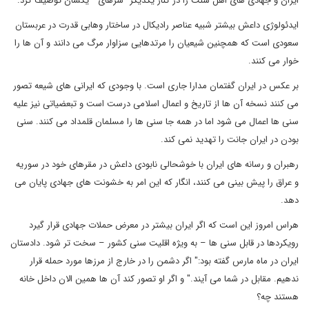
ایران و جهادی های اهل سنت را در کنار یکدیگر "شرهای " یکسان توصیف کرد.
ایدئولوژی داعش بیشتر شبیه عناصر رادیکال در ساختار وهابی قدرت در عربستان
سعودی است که همچنین شیعیان را مرتدهایی سزاوار مرگ می دانند و آن ها را
خوار می کنند.
بر عکس در ایران گفتمان مدارا جاری است. با وجودی که ایرانی های شیعه تصور
می کنند نسخه آن ها از تاریخ و اعمال اسلامی درست است و تبعضیاتی نیز علیه
سنی ها اعمال می شود اما در همه جا سنی ها را مسلمان قلمداد می کنند. سنی
بودن در ایران جانت را تهدید نمی کند.
رهبران و رسانه های ایران با خوشحالی نابودی داعش در مقرهای خود در سوریه
و عراق را پیش بینی می کنند، انگار که این امر به خشونت های جهادی پایان می
دهد.
هراس امروز این است که اگر ایران بیشتر در معرض حملات جهادی قرار گیرد
رویکردها در قابل سنی ها – به ویژه اقلیت سنی کشور – سخت تر شود. دادستان
ایران در ماه مارس گفته بود:" اگر دشمن را در خارج از مرزها مورد حمله قرار
ندهیم. مقابل در شما می آیند." و اگر او تصور کند آن ها همین الان داخل خانه
هستند چه؟