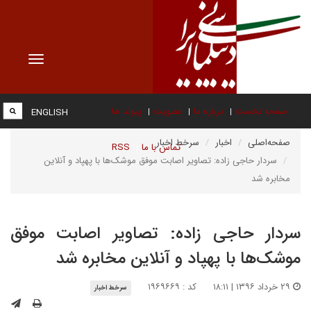
Toggle
vigation
صفحه نخست
درباره ما
عضویت
پیوند ها
ENGLISH
صفحه‌اصلی
اخبار
سرخط اخبار
تماس با ما
RSS
سردار حاجی زاده: تصاویر اصابت موفق موشک‌ها با پهپاد و آنلاین
مخابره شد
سردار حاجی زاده: تصاویر اصابت موفق
موشک‌ها با پهپاد و آنلاین مخابره شد
۲۹ خرداد ۱۳۹۶ | ۱۸:۱۱
کد : ۱۹۶۹۶۶۹
سرخط اخبار