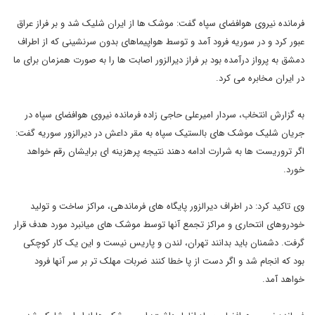
فرمانده نیروی هوافضای سپاه گفت: موشک ها از ایران شلیک شد و بر فراز عراق
عبور کرد و در سوریه فرود آمد و توسط هواپیماهای بدون سرنشینی که از اطراف
دمشق به پرواز درآمده بود بر فراز دیرالزور اصابت ها را به صورت همزمان برای ما
در ایران مخابره می کرد.
به گزارش انتخاب، سردار امیرعلی حاجی زاده فرمانده نیروی هوافضای سپاه در
جریان شلیک موشک های بالستیک سپاه به مقر داعش در دیرالزور سوریه گفت:
اگر تروریست ها به شرارت ادامه دهند نتیجه پرهزینه ای برایشان رقم خواهد
خورد.
وی تاکید کرد: در اطراف دیرالزور پایگاه های فرماندهی، مراکز ساخت و تولید
خودروهای انتحاری و مراکز تجمع آنها توسط موشک های میانبرد مورد هدف قرار
گرفت. دشمنان باید بدانند تهران، لندن و پاریس نیست و این یک کار کوچکی
بود که انجام شد و اگر دست از پا خطا کنند ضربات مهلک تر بر سر آنها فرود
خواهد آمد.