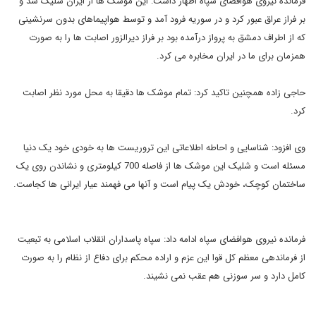
فرمانده نیروی هوافضای سپاه اظهار داشت: این موشک ها از ایران شلیک شد و
بر فراز عراق عبور کرد و در سوریه فرود آمد و توسط هواپیماهای بدون سرنشینی
که از اطراف دمشق به پرواز درآمده بود بر فراز دیرالزور اصابت ها را به صورت
همزمان برای ما در ایران مخابره می کرد.
حاجی زاده همچنین تاکید کرد: تمام موشک ها دقیقا به محل مورد نظر اصابت
کرد.
وی افزود: شناسایی و احاطه اطلاعاتی این تروریست ها به خودی خود یک دنیا
مسئله است و شلیک این موشک ها از فاصله 700 کیلومتری و نشاندن روی یک
ساختمان کوچک، خودش یک پیام است و آنها می فهمند عیار ایرانی ها کجاست.
فرمانده نیروی هوافضای سپاه ادامه داد: سپاه پاسداران انقلاب اسلامی به تبعیت
از فرماندهی معظم کل قوا این عزم و اراده محکم برای دفاع از نظام را به صورت
کامل دارد و سر سوزنی هم عقب نمی نشیند.