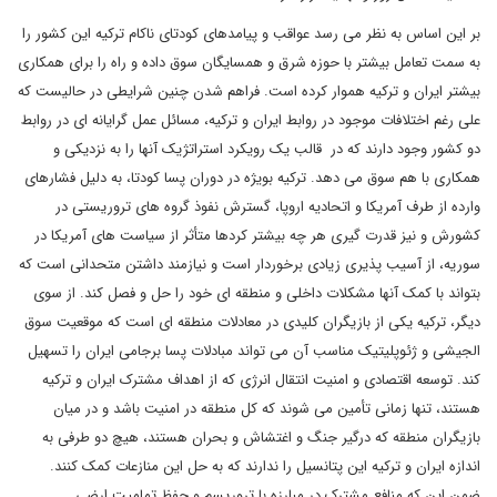
بر این اساس به نظر می رسد عواقب و پیامدهای کودتای ناکام ترکیه این کشور را
به سمت تعامل بیشتر با حوزه شرق و همسایگان سوق داده و راه را برای همکاری
بیشتر ایران و ترکیه هموار کرده است. فراهم شدن چنین شرایطی در حالیست که
علی رغم اختلافات موجود در روابط ایران و ترکیه، مسائل عمل گرایانه ای در روابط
دو کشور وجود دارند که در قالب یک رویکرد استراتژیک آنها را به نزدیکی و
همکاری با هم سوق می دهد. ترکیه بویژه در دوران پسا کودتا، به دلیل فشارهای
وارده از طرف آمریکا و اتحادیه اروپا، گسترش نفوذ گروه های تروریستی در
کشورش و نیز قدرت گیری هر چه بیشتر کردها متأثر از سیاست های آمریکا در
سوریه، از آسیب پذیری زیادی برخوردار است و نیازمند داشتن متحدانی است که
بتواند با کمک آنها مشکلات داخلی و منطقه ای خود را حل و فصل کند. از سوی
دیگر، ترکیه یکی از بازیگران کلیدی در معادلات منطقه ای است که موقعیت سوق
الجیشی و ژئوپلیتیک مناسب آن می تواند مبادلات پسا برجامی ایران را تسهیل
کند. توسعه اقتصادی و امنیت انتقال انرژی که از اهداف مشترک ایران و ترکیه
هستند، تنها زمانی تأمین می شوند که کل منطقه در امنیت باشد و در میان
بازیگران منطقه که درگیر جنگ و اغتشاش و بحران هستند، هیچ دو طرفی به
اندازه ایران و ترکیه این پتانسیل را ندارند که به حل این منازعات کمک کنند.
ضمن این که منافع مشترک در مبارزه با تروریسم و حفظ تمامیت ارضی