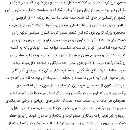
جشن می گرفت که سال گذشته حداقل به مدت دو روز خاورمیانه را در شوک و
نگرانی فرو برد و پس از پایان نیز تأثیراتی شگرف بر سیاست داخلی و خارجی این
کشور اوراسیایی بر جای گذاشت. نیمه شب 25 تیر(۱۵ ژوئیه ۲۰۱۶) گروهی از
نظامیان ترکیه با بستن پل های اصلی استانبول، تصرف شبکه های تلویزیونی و
محاصره بزرگ ترین فرودگاه این کشور سعی کردند کنترل سیاسی ترکیه را در
دست بگیرند. هدف آنها سرنگون کردن رجب طیب اردوغان، رئیس جمهوری
ترکیه بود؛ اما تلاش آنها در نهایت با شکست مواجه شد. کودتایی که به کشته
شدن ۲۴۹ نفر و مجروح شدن بیش از ۲ هزار تن انجامید و تحولی اساسی در
رویکرد ترکیه نسبت به کشورهای غربی، همسایگان و منطقه خاورمیانه ایجاد
نمود. مقامات ترک، فتح الله گولن، واعظ ترک تبار ساکن پنسیلوانیای آمریکا را
رهبر معنوی این کودتا می دانستند و خواهان استرداد آن بودند؛ اقدامی که دولت
آمریکا تا کنون از انجام آن خودداری کرده است. از سوی دیگر اصلاحات و
پاکسازی هایی که اردوغان در یکسال پس از کودتا در عرصه داخلی انجام داد و
همچنان نیز ادامه دارد، سبب شده است تا کشورهای اروپایی و برخی سازمانهای
حقوق بشری ترکیه را به نقض حقوق بشر و دیکتاتوری متهم سازند. در مقابل،
اردوغان نیز غرب را به ریاکاری متهم کرده و پاکسازی عاملان کودتا را برای حفظ
دمکراسی ضروری می داند. بدین ترتیب کودتای نافرجام ترکیه در یکسالی که از