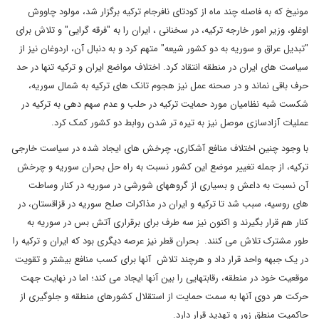
مونیخ که به فاصله چند ماه از کودتای نافرجام ترکیه برگزار شد، مولود چاووش
اوغلو، وزیر امور خارجه ترکیه، در سخنانی ، ایران را به "فرقه گرایی" و تلاش برای
"تبدیل عراق و سوریه به دو کشور شیعه" متهم کرد و به دنبال آن، اردوغان نیز از
سیاست های ایران در منطقه انتقاد کرد. اختلاف مواضع ایران و ترکیه تنها در حد
حرف باقی نماند و در صحنه عمل نیز هجوم تانک های ترکیه به شمال سوریه،
شکست شبه نظامیان مورد حمایت ترکیه در حلب و عدم سهم دهی به ترکیه در
عملیات آزادسازی موصل نیز به تیره تر شدن روابط دو کشور کمک کرد.
با وجود چنین اختلاف منافع آشکاری، چرخش های ایجاد شده در سیاست خارجی
ترکیه، از جمله تغییر موضع این کشور نسبت به راه حل بحران سوریه و چرخش
آن نسبت به داعش و بسیاری از گروههای شورشی در سوریه در کنار وساطت
های روسیه، سبب شد تا ترکیه و ایران در مذاکرات صلح سوریه در قزاقستان، در
کنار هم قرار بگیرند و اکنون نیز سه طرف برای برقراری آتش بس در سوریه به
طور مشترک تلاش می کنند. بحران قطر نیز عرصه دیگری بود که ایران و ترکیه را
در یک جبهه واحد قرار داد و هرچند تلاش آنها برای کسب منافع بیشتر و تقویت
موقعیت خود در منطقه، رقابتهایی را بین آنها ایجاد می کند؛ اما در نهایت جهت
حرکت هر دوی آنها به سمت حمایت از استقلال کشورهای منطقه و جلوگیری از
حاکمیت منطق زور و تهدید قرار دارد.