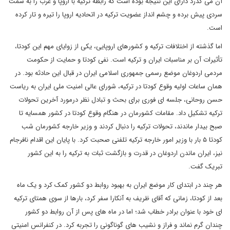
آن می گذرد دارای این نتیجه بوده است که رابطه ترکیه با اروپا و غرب را به سمت
سردی پیش برده و چشم انداز عضویت ترکیه در اتحادیه اروپا را تیره و تار کرده
است.
اما گذشته از اختلافات ترکیه و کشورهای اروپایی، یکی از زوایای مهم این کودتا،
تأثیرات آن بر مناسبات ایران و ترکیه است. نفی کودتا و حمایت از حکومت
مردمی اردوغان موضع رسمی جمهوری اسلامی ایران در قبال این حادثه بود. در
همان ساعات اولیه وقوع کودتا در ترکیه، شورای عالی امنیت ملی ایران به ریاست
حسن روحانی، جلسه ای فوری برای بحث و تبادل نظر درمورد آخرین تحولات
ترکیه تشکیل داد. مقامات کشورمان در هنگام وقوع کودتا در کشور همسایه تا
صبح بیدار ماندند، تحولات ترکیه را دنبال کردند و وزیر خارجه کشورمان شب
کودتا ۵ بار با وزیر امور خارجه ترکیه تلفنی صحبت کرد. با پایان این اقدام نافرجام
نیز، ایران ماندن اردوغان در قدرت و بازگشت ثبات به ترکیه را به این کشور
تبریک گفت.
هر چند در ابتدای کار موضع ایران به بهبود روابط دو کشور کمک کرد و یک ماه
بعد از کودتا، زمانی که آقای ظریف به آنکارا سفر کرد، بارها از سوی همتای ترکیه
ای خود با عنوان برادر خطاب شد؛ اما در ماه های پس از آن روابط دو کشور
چندان گرم نماند و فراز و نشیب های گوناگونی را تجربه کرد. در کنفرانس امنیتی