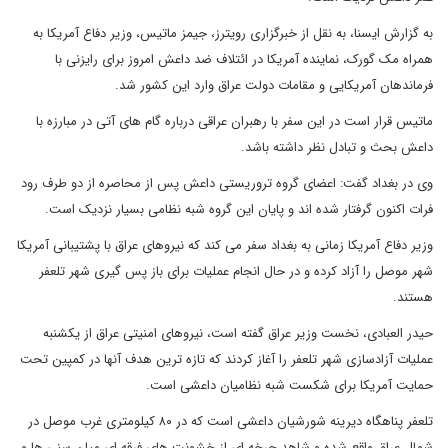
به گزارش ایسنا، به نقل از خبرگزاری رویترز، جیمز ماتیس، وزیر دفاع آمریکا به
همراه مک گورک، نماینده آمریکا در ائتلاف ضد داعش امروز برای رایزنی با
فرماندهان آمریکایی و مقامات دولت عراق وارد این کشور شد.
ماتیس قرار است در این سفر با رهبران عراقی درباره گام های آتی در مبارزه با
داعش بحث و تبادل نظر داشته باشد.
وی در بغداد گفت: اعضای گروه تروریستی داعش پس از محاصره از دو طرف رود
فرات اکنون گرفتار شده اند و پایان این گروه شبه نظامی بسیار نزدیک است.
وزیر دفاع آمریکا زمانی به بغداد سفر می کند که نیروهای عراق با پشتیبانی آمریکا
شهر موصل را آزاد کرده و در حال انجام عملیات برای باز پس گیری شهر تلعفر
هستند.
حیدر العبادی، نخست وزیر عراق گفته است، نیروهای امنیتی عراق از یکشنبه
عملیات آزادسازی شهر تلعفر را آغاز کردند که تازه ترین هدف آنها در کمپین تحت
حمایت آمریکا برای شکست شبه نظامیان داعشی است.
تلعفر پناهگاه دیرینه شورشیان داعشی است که در ۸۰ کیلومتری غرب موصل در
شمال عراق واقع شده و شاهد چرخه ای از خشونت های فرقه ای میان سنی ها و