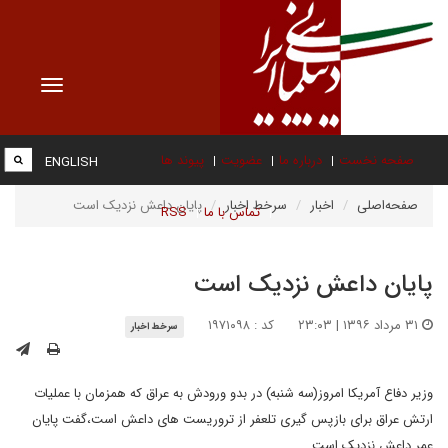
Toggle
vigation
صفحه نخست
درباره ما
عضویت
پیوند ها
ENGLISH
صفحه‌اصلی
اخبار
سرخط اخبار
پایان داعش نزدیک است
تماس با ما
RSS
پایان داعش نزدیک است
۳۱ مرداد ۱۳۹۶ | ۲۳:۰۳
کد : ۱۹۷۱۰۹۸
سرخط اخبار
وزیر دفاع آمریکا امروز(سه شنبه) در بدو ورودش به عراق که همزمان با عملیات
ارتش عراق برای بازپس گیری تلعفر از تروریست های داعش است،گفت پایان
عمر داعش نزدیک است.