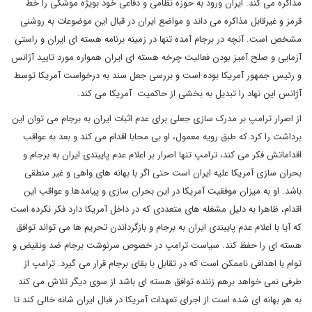
مذاکره می کند. ایران ورود به حوزه نظامی و دفاعی خود بویژه موشکی را خط
قرمز و غیرقابل مذاکره می داند و مواضع ایران در قبال این موضوعات به روشنی
مشخص است. آنچه در برجام آمده تنها در زمینه برنامه هسته ای ایران و راستی
آزمایی و صلح آمیز بودن فعالیت چرخه هسته ای ایران همواره مورد تایید آژانس
و رئیس جمهور آمریکا بوده است و بررسی جعل سند به درخواست آمریکا توسط
آژانس این نهاد را تبدیل به بخشی از حاکمیت آمریکا می کند.
از اصرار ترامپ بر مدرک سازی جعلی برای عدم اثبات ایران به برجام می توان این
برداشت را کرد که طبق رویه معمول، او بی محابا اقدام می کند و بعد به عواقب
اقداماتش فکر می کند، ترامپ تنها اصرار بر اعلام عدم پایبندی ایران به برجام و
بحران سازی آمریکا علیه ایران است حتی اگر با بهانه های واهی و غیر منطقی
باشد. او به میزان موفقیت آمریکا در این بحران سازی و پیامدها و عواقب این
اقدام، ظاهرا به دلیل مشغله های متعددی که در داخل آمریکا دارد فکر نکرده است
که آیا با اعلام عدم پایبندی ایران به برجام و بازگرداندن تحریم ها می تواند توافق
هسته ای را حفظ کند. سیاست ترامپ در خصوص سرنوشت برجام ضد ونقیض و
توام با اهدافی ناممکن است که در تقابل با بقای برجام قرار می گیرد. ترامپ از
طرفی نمی خواهد برهم زننده توافق هسته ای باشد از سوی دیگر تلاش می کند
به هر بهانه ای شده است از اجرای تعهدات آمریکا در قبال ایران شانه خالی کند تا