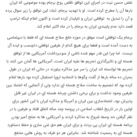
نقض حسن نیت در اجرای این توافق ناقض روح برجام بوده موضوعی که ایران
بارها آن را مطرح کرده است. او با تهدید برجام، ثبات این توافق را زیر سوال برده
و آن را تبدیل به توافقی لرزان و ناپایدار کرده است و اکنون اعلام اینکه ترامپ
قصد دارد عدم پایبندی ایران به برجام را در ماه اکتبر اعلام کند.
برجام یک توافقی است موفق در حوزه خلع سلاح هسته ای که فقط با دیپلماسی
به دست آمده است و قطعا برای هیچ کدام از طرفین توافقی دلچسب و ایده آل
نیست. اما چرا این قدر مهم شده ناشی از سوءبرداشت آمریکایی ها از توافق
هسته ای و تاثیرگذاری تحریم ها علیه ایران است، آمریکایی ها گمان می کنند با
تحریم ها توانسته اند ایران را سر میز مذاکره بیاورند در حالی که ایران در طول
بحران ده ساله بارها از گفت وگوها با اتحادیه اروپا استقبال کرده بود بارها اعلام
کرده بود که تصمیم به ساخت سلاح هسته ای ندارد ولی از آنجایی که اعتماد بین
طرفین وجود نداشت و برای برخی داشتن چرخه هسته ای در ایران غیر قابل
پذیرش بود، اعتمادسازی بین ایران و آمریکا و مذاکره ایران با این کشور برای
اولین بار در تاریخ انقلاب اسلامی در پروسه چند ساله اتفاق افتاد و طرفین با در
نظر گرفتن حد وسط شروع به مذاکره کردند و آمریکایی ها به صلح آمیز بودن
برنامه هسته ای ایران پی بردند و برای ایران هم حق غنی سازی و حفظ دستاورد
هسته ای به رسمیت شناخته شد. بنابراین هر دو طرف به روش هایی منتفع