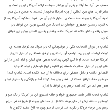
حساب می آید اما ثبات و بقای آن بیشتر منوط به اراده آمریکا و ایران است و
سایر قدرت های بین المللی از وزنه آمریکا برخوردار نیستند به همین دلیل عدم
تعهد آمریکا به برجام عملا باعث بی اعتبار شدن آن می شود. عملکرد آمریکا بعد از
به قدرت رسیدن جمهوری خواهان در آمریکا بین المللی بودن این توافق زیر
سوال رفته و نشان داده که امریکا اعتقاد چندانی به بین المللی بودن این توافق
ندارد.
ترامپ در دوران انتخابات یکی از موضوعاتی که زیر سوال برد توافق هسته ای
دولت اوباما با ایران بود. ترامپ آن را بدترین توافق هسته ای در طول تاریخ
آمریکا خوانده است. او با کلی گویی پرداخت بدهی های ایران و آزاد شدن دارایی
های ایران در طول مذاکرات هسته ای اشاره و ابراز نارضایتی کرده که جنبه
اقتصادی داشته و دلیل منطقی برای مخالف با آن پیدا نکرده است. ترامپ ابتدا
خواهان حذف توافق هسته ای شد و ولی بعد کوتاه آمد و بازنگری را مطرح کرد و
هنوز هم ادعا می کند قصد برهم زدن توافق را ندارد.
ترامپ تحت تاثیر طیف جمهوری خواه و حلقه تندروی آن در آمریکا از یک سو و
دوستان منطقه ایش در خاورمیانه متشکل از مخالفان برجام از هیچ تلاشی برای
برهم زدن برجام فروگذار نکرده اند. ترامپ از بدو ورود به کاخ سفید تاکنون با