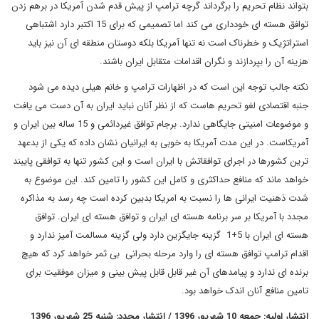
بتواند نظام تحریم را برگرداند گرچه ترامپ از پیش قدم شدن آمریکا در برهم زدن
توافق هسته ای خودداری می کند اما تصمیمی که برای 15 اکتبر دارد اشتباهی
استراتژیک و خطرناک است نه تنها آمریکا بلکه دوستان منطقه ای آن نیز باید
هزینه آن را بپردازند و نگران اقدامات متقابل ایران باشند.
نکته جالب توجه این است که در اظهارات ترامپ و خانم هیلی دیده می شود
جنبه اقتصادی لغو تحریم هاست که از نظر آنان نباید ایران به آن دست می یافت
و موضوعات امنیتی جایگاهی ندارد. برجام توافق غیردائمی و 15 ساله بین ایران و
آمریکاست. در این مدت آمریکا به خوبی به ایرانیان نشان داده که یکی از بدعهد
ترین کشورها در اجرای توافقاتش با ایران است و این کشور تنها به توافقی پایبند
خواهد ماند که منافع حداکثری و کامل این کشور را تامین کند. این موضوع به
شدت ذهنیت ایرانی ها را نسبت به امریکا بدبین کرده است چه رسد به مذاکره
مجدد با آمریکا بر سر برنامه هسته ای ایران و توافق هسته ای ایران. توافق
هسته ای ایران با 5+1 گزینه جایگزین دارد ولی گزینه مسالمت آمیز ندارد و
اقدام ترامپ توافق هسته ای را وارد مرحله بحرانی بی ثمر خواهد کرد که هیچ
برنده ای ندارد و پیامدهای آن غیر قابل قابل پیش بینی و میزان موفقیت برای
تامین منافع آنان اندک خواهد بود.
انتشار اولیه: جمعه 10 شهریور 1396 / انتشار مجدد: شنبه 25 شهریور 1396