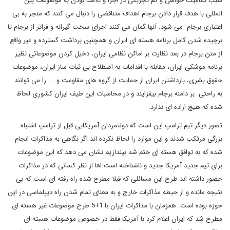
سبب تمامیت خواهی و کم تجربگی در اجرا و ناآشنا بودن به موضوعات بین
المللی با هدف قرار دادن برجام اهداف متناقضی را دنبال می کنند که منجر به بی
اعتباری برجام می شود. آنها گمان می کنند اجرای سخت گیرانه و فراتر از برجام تا
برچیده شدن کامل برنامه هسته ای ایران و همچنین برداشت گسترده و غیر واقع
از متن برجام در بعد نظارت بر اماکن نظامی ایران، دخیل کردن موضوعاتی نظیر
برنامه موشکی ایران، مقابله با اقدامات به اصطلاح بی ثبات ساز ایران، موضوعات
حقوق بشری، بازداشتن ایران از حمایت از گروه های مقاومت و ... را می توانند
به راحتی بر دامنه برجام بیفزایند و در محاسبات این طیف ایران کشوری لحاظ
شده که هیچ اراده ای ندارد.
تصور دیگر تیم ترامپ این است که دولتمردان آمریکایی قبل از ترامپ اشتباه
بزرگی مرتکب شدند و این موارد را لحاظ نکرده اند اگر نگاهی به مذاکرات انجام
شده که به توافق هسته ای ختم شد بیندازیم نشان می دهد که این موضوعات
برای تیم جدید آمریکا جدید و ناشناخته است امّا از نظر کسانی که در مذاکرات
حضور داشته اند طرح این مسائلی که قبلا مطرح شده راه رفته ای است که بی
نتیجه مانده و از حیطه مذاکرات خارج و به معنای تمام شدن راه دیپلماسی در این
حوزه بوده است. همزمان با مذاکرات ایران با 1+5 طرح موضوعات غیر هسته ای
مطرح شد که ایران اعلام کرد با آمریکا فقط در خصوص موضوعات هسته ای