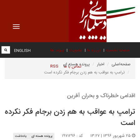
Toggle
vigation
صفحه نخست
درباره ما
عضویت
پیوند ها
ENGLISH
صفحه‌اصلی
اخبار
پرونده هسته ای
تماس با ما
RSS
ترامپ به عواقب به هم زدن برجام فکر نکرده است
اقدامی خطرناک و بحران آفرین
ترامپ به عواقب به هم زدن برجام فکر نکرده
است
۲۵ شهریور ۱۳۹۶ | ۱۳:۲۷
کد : ۱۹۷۱۲۹۶
پرونده هسته ای
یادداشت