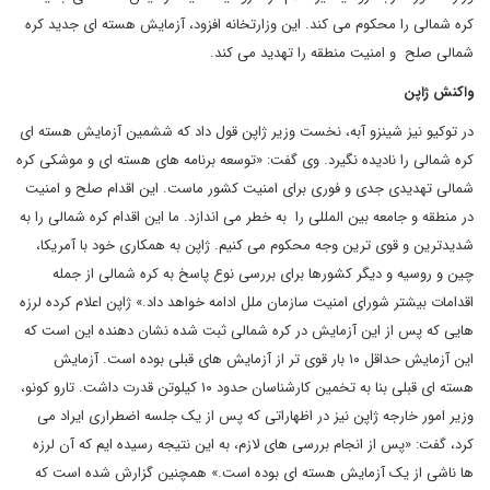
کره شمالی را محکوم می کند. این وزارتخانه افزود، آزمایش هسته ای جدید کره
شمالی صلح و امنیت منطقه را تهدید می کند.
واکنش ژاپن
در توکیو نیز شینزو آبه، نخست وزیر ژاپن قول داد که ششمین آزمایش هسته ای
کره شمالی را نادیده نگیرد. وی گفت: «توسعه برنامه های هسته ای و موشکی کره
شمالی تهدیدی جدی و فوری برای امنیت کشور ماست. این اقدام صلح و امنیت
در منطقه و جامعه بین المللی را به خطر می اندازد. ما این اقدام کره شمالی را به
شدیدترین و قوی ترین وجه محکوم می کنیم. ژاپن به همکاری خود با آمریکا،
چین و روسیه و دیگر کشورها برای بررسی نوع پاسخ به کره شمالی از جمله
اقدامات بیشتر شورای امنیت سازمان ملل ادامه خواهد داد.» ژاپن اعلام کرده لرزه
هایی که پس از این آزمایش در کره شمالی ثبت شده نشان دهنده این است که
این آزمایش حداقل ۱۰ بار قوی تر از آزمایش های قبلی بوده است. آزمایش
هسته ای قبلی بنا به تخمین کارشناسان حدود ۱۰ کیلوتن قدرت داشت. تارو کونو،
وزیر امور خارجه ژاپن نیز در اظهاراتی که پس از یک جلسه اضطراری ایراد می
کرد، گفت: «پس از انجام بررسی های لازم، به این نتیجه رسیده ایم که آن لرزه
ها ناشی از یک آزمایش هسته ای بوده است.» همچنین گزارش شده است که