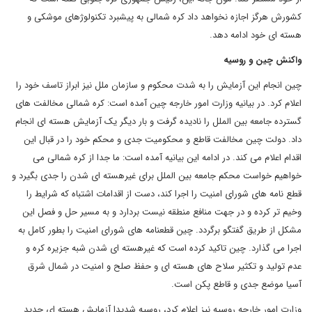
کشورش هرگز اجازه نخواهد داد کره شمالی به پیشبرد تکنولوژهای موشکی و
هسته ای خود ادامه دهد.
واکنش چین و روسیه
چین انجام این آزمایش را به شدت محکوم و سازمان ملل نیز ابراز تاسف خود را
اعلام کرد. در بیانیه وزارت امور خارجه چین آمده است: کره شمالی مخالفت های
گسترده جامعه بین الملل را نادیده گرفت و بار دیگر یک آزمایش هسته ای انجام
داد. دولت چین مخالفت قاطع و محکومیت جدی و محکم خود را در قبال این
اقدام اعلام می کند. در ادامه این بیانیه آمده است: ما جدا از کره شمالی می
خواهیم خواست محکم جامعه بین الملل برای غیرهسته ای شدن را جدی بگیرد و
قطع نامه های شورای امنیت را اجرا کند، دست از اقدامات اشتباه که شرایط را
وخیم تر کرده و در جهت منافع منطقه نیست بردارد و به مسیر حل و فصل این
مشکل از طریق گفتگو برگردد. چین قطعنامه های شورای امنیت را بطور کامل به
اجرا می گذارد. چین تاکید کرده است که غیرهسته ای شدن شبه جزیره کره و
عدم تولید و تکثیر سلاح های هسته ای و حفظ صلح و امنیت در شمال شرق
آسیا موضع جدی و قاطع پکن است.
وزارت امور خارجه روسیه نیز اعلام کرد، روسیه شدیدا آزمایش هسته ای جدید