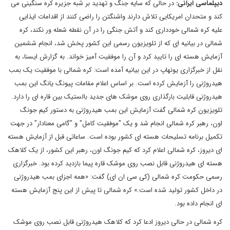
دیپلماسی ایرانی:
در حالی که سایه جنگ و تهدید بر شبه جزیره کره سنگینی می
کند و متحدان امریکایی تلاش دارند واشنگتن را راضی کنند از اقدامات ایذایی
علیه کره شمالی خودداری کند و آتش جنگی را در آن نقطه شعله ور نکند، کره
شمالی در بیانیه ای که از تلویزیون رسمی این کشور پخش شد، انجام ششمین
آزمایش هسته ای را تایید کرد و آن را موفقیت آمیز خواند. به گزارش ایسنا، به
نقل از خبرگزاری یونهاپ در این بیانیه آمده است: کره شمالی با موفقیت یک بمب
هیدروژنی را آزمایش کرده است. بر اساس اعلام مقامات پیونگ یانگ این بمب
هیدروژنی قابلیت بارگذاری روی موشک های جدید بالستیک بین قاره ای را دارد.
تلویزیون کره شمالی گفت آزمایش این بمب هیدروژنی به دستور کیم جونگ
اون، رهبر کره شمالی انجام شد و یک "موفقیت کامل" و "گامی معنادار" در جهت
تکمیل برنامه تسلیحات هسته ای کشور بوده است. ساعاتی قبل از آزمایش هسته
ای دیروز، کره شمالی اعلام کرد که کیم جونگ اون، رهبر این کشور، از یک کلاهک
هسته ای هیدروژنی قابل نصب روی موشک قاره پیما بازدید کرده بود. خبرگزاری
رسمی حکومت کره شمالی (کی سی ان ای) گفت: «همه اجزای بمب هیدروژنی
در داخل کشور تولید شده است.» کره شمالی تا پیش از این پنج آزمایش هسته
ای انجام داده بود.
کره شمالی در حالی دیروز ادعا کرد که کلاهک هیدروژنی قابل نصب روی موشک