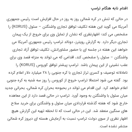
اقدام نابه هنگام ترامپ
در حالی که تنش در کره شمالی روز به روز در حال افزایش است رئیس جمهوری
آمریکا می گوید این هفته تکلیف توافق تجاری واشنگتن – سئول (
KORUS
) را
مشخص می کند؛ اظهارنظری که نشان از تمایل وی برای خروج از یک پیمان
تجاری دیگر دارد. به گزارش رویترز، دونالد ترامپ رئیس جمهوری آمریکا می
خواهد این هفته در جلسه ای با حضور مشاورانش، تکلیف توافق آزاد تجاری
واشنگتن – سئول را مشخص کند، اقدامی که می تواند به منزله قصد وی برای
عقب نشینی از این پیمان باشد. ترامپ پیشتر توافق کوروس (
KORUS
) را
ناعادلانه توصیف و کسری تراز تجاری با کره جنوبی را ۲۸ میلیارد دلار اعلام کرده
بود. گفته می شود احتمالا ترامپ خروج از کوروس را روز سه شنبه به کره جنوبی
اعلام خواهد کرد. این اقدام می تواند در بحبوحه بحران کره شمالی، بحرانی جدید
میان سئول با واشنگتن به وجود آورد. ترامپ در حالی قصد دارد از این معاهده
خارج شود که هفته گذشته قراردادی میان سئول و واشنگتن برای خرید سلاح
های سنگین منعقد شد. این در حالی است که تا لحظه تهیه این گزارش هیچ
اظهار نظری از سوی دولت ترامپ نسبت به آزمایش هسته ای دیروز کره شمالی
منتشر نشده است.