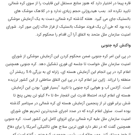
قاره پیما در اختیار دارد که هنوز منابع مستقل این قابلیت را از سوی کره شمالی
تایید نکرده اند. بمب هیدروژنی حجم زیادی ندارد و در کلاهک موشک های
بالستیک جای می گیرد. هفته گذشته کره شمالی دست به یک آزمایش موشکی
زده بود که طی آن یک فروند موشک بالستیک از فراز خاک ژاپن عبور کرد. شورای
امنیت سازمان ملل متحد به اتفاق آرا آن اقدام را محکوم کرد.
واکنش کره جنوبی
در پی این امر کره جنوبی ضمن محکوم کردن این آزمایش موشکی از شورای
امنیت سازمان ملل خواست تا جلسه ای فوری تشکیل دهد. کره جنوبی همچنین
اعلام کرد در پی انجام این آزمایش هسته ای، زلزله ای به بزرگی 5.6 ریشتر آن
منطقه را لرزاند. ژاپن نیز اعلام کرد در پی این اتفاق مناطقی از این کشور لرزیده
است. آژانس آب و هوایی کره جنوبی با تایید "بسیار قوی" بودن این آزمایش
هسته ای اعلام کرده، احتمالا قدرت این انفجار ۵۰ تا ۶۰ کیلو تن یعنی پنج تا
شش برابر قوی تر از پنجمین آزمایش هسته ای کره شمالی در سپتامبر گذشته
بوده است. سئول اعلام کرده که در صدد اجرای شدیدترین تحریم های شورای
امنیت سازمان ملل علیه کره شمالی برای انزوای کامل این کشور است. کره جنوبی
همچنین گفت که در نظر دارد قوی ترین سلاح های تاکتیکی آمریکا را برای دفاع
از خود مستقر کند. مون جائه این، رئیس جمهوری کره جنوبی گفته است که