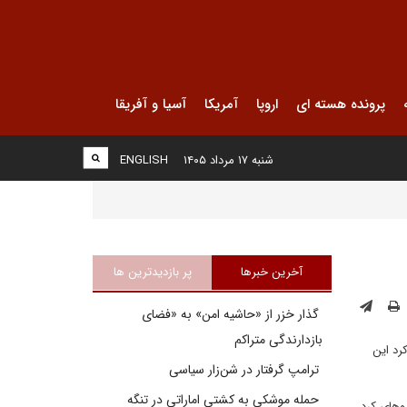
پرونده هسته ای
اروپا
آمریکا
آسیا و آفریقا
شنبه ۱۷ مرداد ۱۴۰۵
ENGLISH
آخرین خبرها
پر بازدیدترین ها
گذار خزر از «حاشیه امن» به «فضای
بازدارندگی متراکم
رد این
ترامپ گرفتار در شن‌زار سیاسی
حمله موشکی به کشتی اماراتی در تنگه
روهای کرد