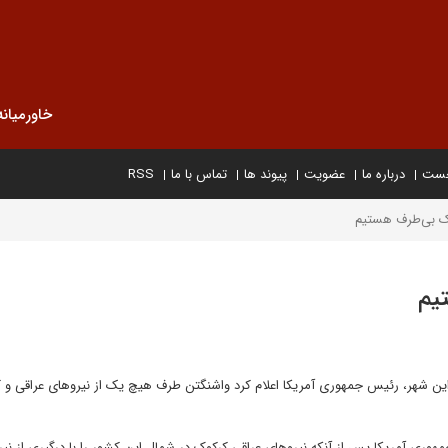
خاورمیانه
خست
درباره ما
عضویت
پیوند ها
تماس با ما
RSS
وک بی‌طرف هستیم
یم
ین شهر، رئیس جمهوری آمریکا اعلام کرد واشنگتن طرف هیچ یک از نیروهای عراقی و ک
جمهوری آمریکا پس از آنکه نیروهای عراقی کرکوک در شمال این کشور را با درگیری از نی