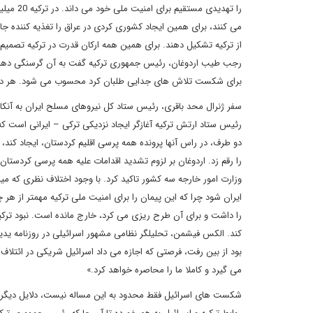
را تهدید
می کنند، برای همین ایجاد کشوری کردی در عراق را تغذیه کننده ج
از ترکیه تشکیل دهند. برای همین همه ارکان قدرت در ترکیه تصمیم ا
رجب طیب اردوغان، رئیس جمهوری ترکیه گفت به آن گرسنگی دهند، 
برای شکست تلاش های جدایی طلبان کرد محسوب می شود. هر دو کشور
سفر ژنرال محد باقری، رئیس ستاد کل نیروهای مسلح ایران به آنکا
رئیس ستاد ارتش ترکیه آغازگر ایجاد نزدیکی ترکی – ایرانی است ک
دو طرف، در راس آنها پرونده همه پرسی اقلیم کردستان، ایجاد کند
را رقم زد. اردوغان بر لزوم تشدید اقدامات علیه همه پرسی کردست
وزارت امور خارجه سه کشور تاکید کرد. با وجود اختلاف نظری که میان
ایران شود چرا که این پیمان را برای امنیت ملی ترکیه مهمتر از ه
را داشت و برای آن طرح ریزی می کرد، خارج مانده است. نبود ترکیه 
کند. الکس فیشمن، تحلیلگر نظامی مشهور اسرائیلی در روزنامه یدیع
بود از بین رفت، فرصتی که اجازه می داد اسرائیل شریکی در ائتلاف ع
می گیرد و کاملا ما را محاصره خواهد کرد.»
شکست های اسرائیل فقط محدود به این مساله نیست، دلایل دیگری ه