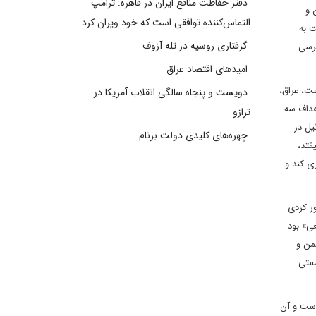
دفتر حفاظت منافع ایران در قاهره: ترامپ
 و
التماس‌کننده توافقی است که خود ویران کرد
ت به
گرفتاری روسیه در تله آزوف
پرسی
امیدهای اقتصاد عراق
ست، عراق،
دویست و پنجاه سالگی انقلاب آمریکا در
هداف سه
ترازو
یل در
چهره‌های کلیدی دولت برنام
فتد،
ی کند و
ر کردی
ی» بود
من و
یستی
است و آن