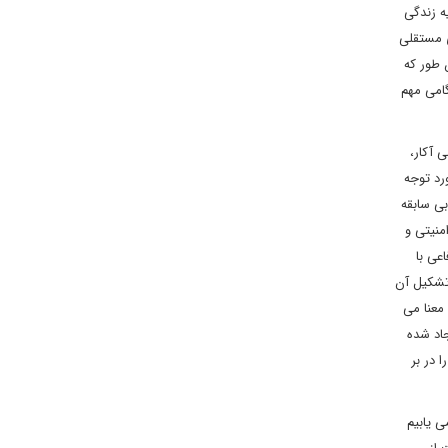
 سوریه زندگی
ی مستقلی
 طور که
امی مهم
 آکار،
رد توجه
بی سابقه
منیتی و
عی با
 تشکیل آن
معنا می
جاد شده
 در بر
 یابیم