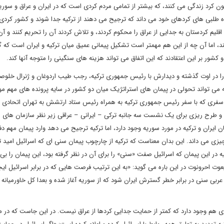
ی مستقیم برای امنیت ملی خود می داند. در ترکیه 20 میلیون کرد زندگی می کنند، که بیشتر از تمامی مردم کردی است که در ایران و عراق و
اه طلبی های کردهای خود می داند که ترجیح می دهند از ترکیه جدا شوند و کشور کرد
قلیم کردستان به جدایی از عراق را محکوم کردند، و تلاش کردند آن را تحریم کنند و آن
اما آن چه از این هم مهمتر است تشکیل پیمانی عمیق میان ترکیه و ایران است که گ
 بر این اعتقادند که این اتفاق می تواند هزینه های سنگینی را متوجه آنها کند.
را در اوت گذشته و دیدارش با رئیس جمهوری ترکیه، رجب طیب اردوغان و ژنرال خلوصی
ه می تواند تحولی در پیمان های استراتژیک میان دو کشور در سایه پرونده های مهم مو
، سفری که با سفر رئیس جمهوری ترکیه به همراه رئیس ستاد ارتشش به تهران اتحادی 
ان و طرح ریزی برای یک نشست سه جانبه ترکی – ایرانی – عراقی زیر نظر سازمان های ا
 ایران و ترکیه در مورد سوریه وجود دارد، اما ترکیه ترجیح می دهد وارد پیمان مهم دفا
ر چیزی می داند. این بدان معناست که ترکیه از چارچوب پیمان سنی ای که اسرائیل امید
در این پیمان که اسرائیل صفت «سنی» را برای آن در نظر گرفته بود، این پیمان را بی 
وت احرونوت در این باره می گوید: «به این ترتیب فرصت هایی که در برابر اسرائیل ای
ربی سنی در برابر خطر گسترش ایران شود که از سوریه آغاز شده و بعدا کل خاورمیانه را
م وجود دارد که کمتر از حمایت جدایی کردها از عراق نیست. در این جاست که در می