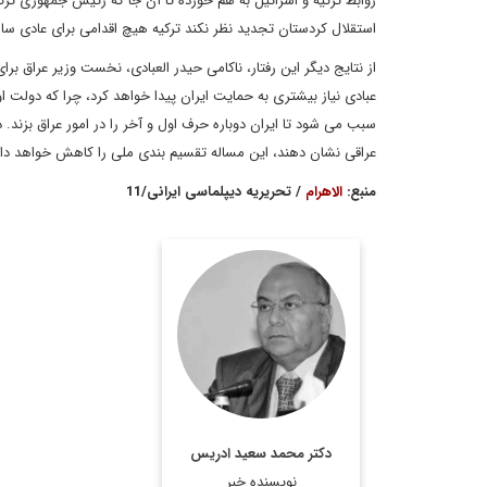
روابط ترکیه و اسرائیل به هم خورده تا آن جا که رئیس جمهوری ترکیه
استقلال کردستان تجدید نظر نکند ترکیه هیچ اقدامی برای عادی ساز
از نتایج دیگر این رفتار، ناکامی حیدر العبادی، نخست وزیر عراق بر
عبادی نیاز بیشتری به حمایت ایران پیدا خواهد کرد، چرا که دولت
سبب می شود تا ایران دوباره حرف اول و آخر را در امور عراق بز
عراقی نشان دهند، این مساله تقسیم بندی ملی را کاهش خواهد داد و
منبع:
الاهرام
/ تحریریه دیپلماسی ایرانی/11
دكتر محمد سعيد ادريس،
رئيس مركز مطالعات عربي
و منطقه‌اي در مركز
مطالعات سياسي و
استرات‍ژيك الاهرام و عضو
هيات امناي كنگره ملي
دکتر محمد سعید ادریس
عربي و از نويسندگان
نویسنده خبر
روزنامه الاهرام ...