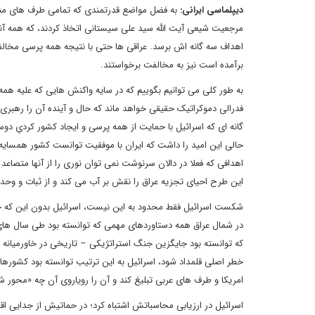
دیپلماسی ایرانی:
به فضل مواضع قدرتمندی که تمامی طرف های منطق
مرجعیت شیعی آیت الله سید علی سیستانی اتخاذ کردند، که همه آن
اهداف سه گانه اش برسد. عراقی ها حتی با نتیجه همه پرسی مخالفت ک
برآمده است نیز به مخالفت برخواستند.
به طور کلی می توانیم بگوییم که در سایه واکنش هایی که علیه همه
فدرالی دموکراتیک حقیقی خواهد ماند که حال و آینده آن را رهبری
گانه ای که اسرائیل با حمایت از همه پرسی و ایجاد کشور کردیِ دوس
حالی این امید را داشت که ایران با موفقیت توانست کشور همسایه ا
اهدافی که فعلا در دالان سرنوشت نمی توان نوری را از آنها متصا
این طرح احیای تجزیه عراق را نقش بر آب می کند و از ثبات و وح
شکست اسرائیل فقط محدود به این نیست، اسرائیل بدون این که حسا
در شمال عراق همه دستاوردهای مهمی که توانسته بود طی سال های 
که توانسته بود جایگزین جنگ استراتژیکی – تاریخی در خاورمیانه
خطر اصلی قلمداد شود، اسرائیل به این ترتیب توانسته بود کشورها
امریکا و طرف های عربی تبلیغ کند و آن را رویاروی آن چه «محور ش
اسرائیل در ارزیابی محاسباتش اشتباه کرد؛ در حماتیش از جدایی 