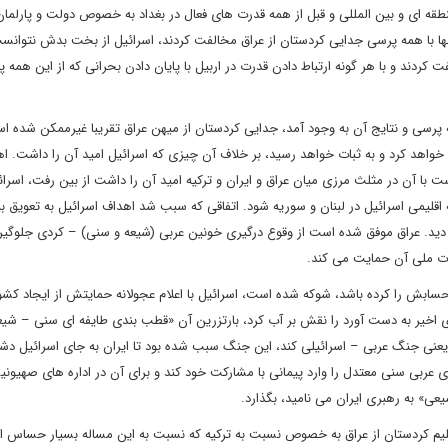
ه ای و بین المللی و قبل از همه قدرت های فعال در بغداد به خصوص دولت و پارلمان
ها با همه پرسی جدایی کردستان از عراق مخالفت کردند، اسرائیل از بخت بدش نتوانس
ردند و با هر گونه ارتباط دادن قدرت در اربیل با پایان دادن بحرانی که از این همه 
 پرسی و نتایج آن به وجود آمد، جدایی کردستان از میهن عراق تقریبا غیرممکن شده ا
 خواهد کرد و به ثبات خواهد رسید، بر خلاف آن چیزی که اسرائیل امید آن را داشت. ا
ت با آن در مثلث مرزی میان عراق و ایران و ترکیه امید آن را داشت از بین رفت، اسرائ
قلیمی اسرائیل در لبنان و سوریه شود. اتفاقی که سبب شد اهداف اسرائیل به تعویق بی
عد دید. عراق موفق شده است از وقوع درگیری خونین عربی (شیعه و سنی) – کردی جلوگیر
دت ملی آن حمایت می کند.
بش را کرده باشد، شوکه شده است، اسرائیل با اعلام عجولانه حمایتش از ایجاد کشو
اخیر به دست آورد را نقش بر آب کرد، بارتزرین آن «قطب بندی طایفه ای سنی – شیع
 یعنی جنگ عربی – اسرائیلی کند، این جنگ سبب شده بود تا ایران به جای اسرائیل دش
ی عربی سنی معتدل را وارد پیمانی با مشارکت خود کند و برای آن در اداره های صهیون
یعی» به رهبری ایران می نامید، بگذارد.
اقلیم کردستان از عراق به خصوص نسبت به ترکیه که نسبت به این مساله بسیار حساس 