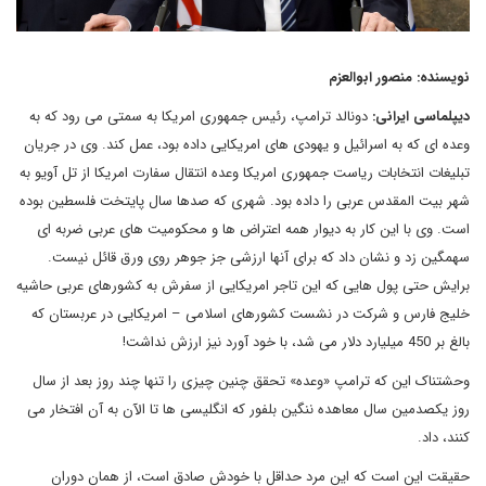
نویسنده: منصور ابوالعزم
دیپلماسی ایرانی:
دونالد ترامپ، رئیس جمهوری امریکا به سمتی می رود که به
وعده ای که به اسرائیل و یهودی های امریکایی داده بود، عمل کند. وی در جریان
تبلیغات انتخابات ریاست جمهوری امریکا وعده انتقال سفارت امریکا از تل آویو به
شهر بیت المقدس عربی را داده بود. شهری که صدها سال پایتخت فلسطین بوده
است. وی با این کار به دیوار همه اعتراض ها و محکومیت های عربی ضربه ای
سهمگین زد و نشان داد که برای آنها ارزشی جز جوهر روی ورق قائل نیست.
برایش حتی پول هایی که این تاجر امریکایی از سفرش به کشورهای عربی حاشیه
خلیج فارس و شرکت در نشست کشورهای اسلامی – امریکایی در عربستان که
بالغ بر 450 میلیارد دلار می شد، با خود آورد نیز ارزش نداشت!
وحشتناک این که ترامپ «وعده» تحقق چنین چیزی را تنها چند روز بعد از سال
روز یکصدمین سال معاهده ننگین بلفور که انگلیسی ها تا الآن به آن افتخار می
کنند، داد.
حقیقت این است که این مرد حداقل با خودش صادق است، از همان دوران