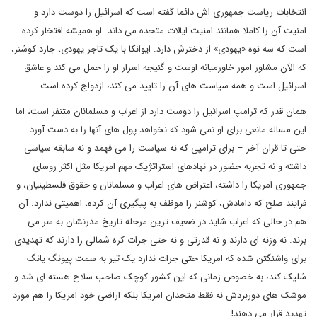
انتخابات ریاست جمهوری اش دائما گفته است که اسرائیل را دوست دارد و
امنیت آن را کاملا همانند امنیت ایالات متحده می داند. او همیشه افتخار کرده
است که سه نوه «یهودی» از دخترش دارد. ایوانکا با یک تاجر یهودی، جارد کوشنر،
که الآن مشاور امور خاورمیانه اوست و گنیجه اسرار او را حمل می کند و عاشق
اسرائیل است و همه سیاست های آن را تایید می کند، ازدواج کرده است.
همان قدر که ترامپ اسرائیل را دوست دارد از اعراب و مسلمانان متنفر است، اما
این مساله مانعی برای او نمی شود که نخواهد پول های آنها را به دست آورد –
حتی تا قران آخر – برای ترامپی که نه سیاست را می فهمد و نه سابقه سیاسی
داشته و نه تجربه حضور در نهادهای استراتژیک مهم امریکا مثل اکثر روسای
جمهوری امریکا را داشته، اعتراض های اعراب و مسلمانان و حقوق فلسطینیان، و
فرایند صلح که دامادش، کوشنر را موظف به پیگیری آن کرده، اهمیتی ندارد. آن
هم در حالی که اعراب شاید در ضعیف ترین مرحله تاریخ مدرنشان به سر می
برند. نه وزنه ای دارند و نه قدرتی و نه حتی جرات کره شمالی را دارند که تهدیدی
برای واشنگتن شده که امریکا حتی جرات ندارد یک تیر به سمت پیونگ یانگ
شلیک کند، به خصوص زمانی که این کشور کوچک صاحب سلاح هسته ای شد و
موشک های دوربردش نه فقط متحدان امریکا بلکه اراضی خود امریکا را هم مورد
تهدید قرار می دهند!