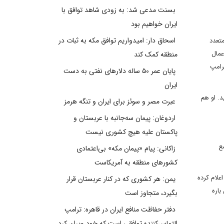
بسنت مدعی شد: به زودی شاهد توافق با
ایران خواهیم بود
اسحاق دار: امیدواریم توافق مکه به ثبات در
ی متعدد
عمال
منطقه کمک کند
رامپ
پایان عمر ۵۰ ساله دلارهای نفتی به دست
ایران
ید. او هم
عبرت مصر و سوئز برای ایران و تنگه هرمز
اردوغان: پیمان سه‌جانبه با عربستان و
پاکستان علیه هیچ کشوری نیست
ع
زاکانی: پیام «پیمان مکه» بی‌اعتمادی
کشورهای منطقه به آمریکاست
علام کرده
یمن: هر کشوری که در کنار عربستان قرار
باره
بگیرد، متجاوز است
دفتر حفاظت منافع ایران در قاهره: ترامپ
التماس‌کننده توافقی است که خود ویران کرد