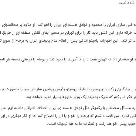
ش شده است.
تبر 2017 وعده داده است تا برنامه غنی سازی ایران را محدود و توافق هسته ای ایران را لغو کند. او علاوه بر مخالفتها
ارت خزانه داری این کشور باید کار را برای تهران در مسیر ایفای نقش منطقه ای از طریق ا
تر کند. این اظهارات پامپئو اندکی پس از اعلام عدم پایبندی ایران به برجام از سوی ت
خاب شد او هشدار داد که تهران قصد دارد تا آمریکا را نابود کند و برجام را توافقی فاجعه بار نام
 از جایگزینی رکس تیلرسون با مایک پومپئو رئیس پیشین سازمان سیا با حضور در جم
 فکر می کنم که مایک پومپئو یک وزیر خارجه بسیار مفید خواهد بود.
ورد مسائل مختلفی با یکدیگر مثل توافق هسته ای ایران اختلاف نظراتی داشته ایم. من ا
ی ندارد. من قصد داشتم که برجام را لغو و یا آن را اصلاح کنم اما او فکر دیگری در این 
یز خوب پیش خواهد رفت و تفکرات ما به هم نزدیک است.