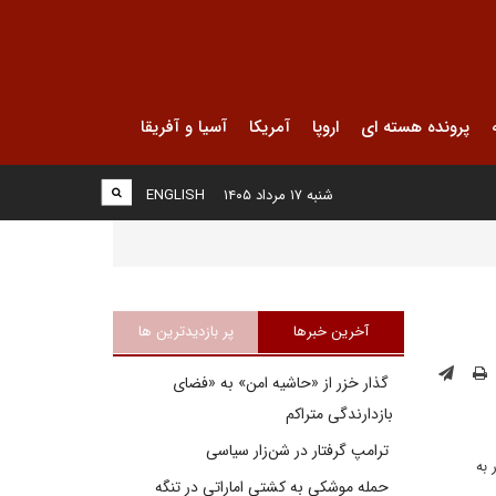
پرونده هسته ای
اروپا
آمریکا
آسیا و آفریقا
شنبه ۱۷ مرداد ۱۴۰۵
ENGLISH
آخرین خبرها
پر بازدیدترین ها
گذار خزر از «حاشیه امن» به «فضای
بازدارندگی متراکم
ترامپ گرفتار در شن‌زار سیاسی
ن برای اولین بار به
حمله موشکی به کشتی اماراتی در تنگه