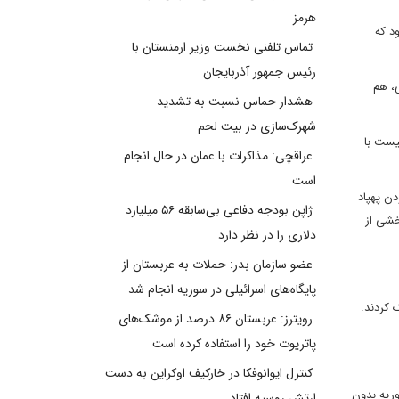
هرمز
ر اول بود که
تماس تلفنی نخست وزیر ارمنستان با
رئیس جمهور آذربایجان
ی، هم
هشدار حماس نسبت به تشدید
شهرک‌سازی در بیت‌ لحم
ونیست با
عراقچی: مذاکرات با عمان در حال انجام
است
بودن پهپاد
ژاپن بودجه دفاعی بی‌سابقه ۵۶ میلیارد
خشی از
دلاری را در نظر دارد
عضو سازمان بدر: حملات به عربستان از
پایگاه‌های اسرائیلی در سوریه انجام شد
د موشک به سمت پایگاه هوایی T4 در حمص شلیک کردند.
رویترز: عربستان ۸۶ درصد از موشک‌های
پاتریوت خود را استفاده کرده است
کنترل ایوانوفکا در خارکیف اوکراین به دست
وریه بدون
ارتش روسیه افتاد