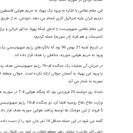
دیدیم ایران علیه اسرائیل کاری انجام می دهد، خودش، نه از طریق ن
این مقام نظامی صهیونیست با ادعای اینکه پهپاد مذکور ایرانی و برای
تاسیسات و هم افراد (در سوریه) حمله کردیم».
در تاریخ شنبه 21 بهمن 96 بود که بالگردهای رژ
ورود به حریم هوایی سوریه، مناطقی را هدف قرار داده اند.
در جریان آن عملیات یک جنگنده اف-6
یا ورود این پهپاد به آسمان جولان ارائه نکرده است. جولان منطقه
سوریه به شمار می آید.
بامداد روز دوشنبه 20 فروردین بود که پایگاه هوایی T-4 در سوریه هدف حمله هوایی و اصابت چندین موشک قرار گرفت.
5 فروند از این موشک ها توسط پدافند هوایی سوریه هدف قرار داده شد اما 3 فروند دیگر به پایگاه اصابت کرد.
گفته می شود در این حمله حداقل 14 نفر جان خود را از دست داده اند.
«علی اکبر ولایتی» مشاور رهبر معظم انقلاب در امور بین الملل نیز