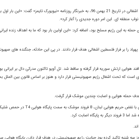
این مقام نظامی با اشاره به ورود یک پهپاد به حریم هوایی فلسطین اشغالی در تاریخ 21 بهمن 96، به خبرنگار روزنامه «نیویورک تایمز» گفت: «این با
واب منطقه ای. این امر دوره جدیدی را آغاز کرد».
 حمله به این رژیم مسلح بود، اضافه کرد: «این اولین بار بود که ما به اهداف زنده ایران
یم صهیونیستی یک پهپاد را بر فراز فلسطین اشغالی هدف قرار دادند. در پی این حادثه، جنگنده های صهی
1 رژیم صهیونیستی هدف پدافند هوایی ارتش سوریه قرار گرفته و ساقط شد. تل آویو تاکنون مدرکی دال بر ایرانی 
 ای است که تحت اشغال رژیم صهیونیستی قرار دارد و هنوز بر اساس قانون بین الملل ب
وزارت دفاع دفاع روسیه افشا کرد دو جنگنده اف15 رژیم صهیونیستی با نقض حریم هوایی لبنان، 8 فرون
 روز سه شنبه تاکید کرده بود جنایت رژیم صهیونیستی در هدف قرار دادن پایگاه هوایی س