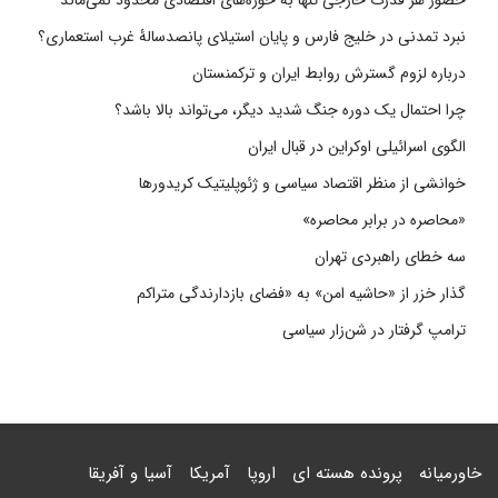
حضور هر قدرت خارجی تنها به حوزه‌های اقتصادی محدود نمی‌ماند
نبرد تمدنی در خلیج فارس و پایان استیلای پانصدسالۀ غرب استعماری؟
درباره لزوم گسترش روابط ایران و ترکمنستان
چرا احتمال یک دوره جنگ شدید دیگر، می‌تواند بالا باشد؟
الگوی اسرائیلی اوکراین در قبال ایران
خوانشی از منظر اقتصاد سیاسی و ژئوپلیتیک کریدورها
«محاصره در برابر محاصره»
سه خطای راهبردی تهران
گذار خزر از «حاشیه امن» به «فضای بازدارندگی متراکم
ترامپ گرفتار در شن‌زار سیاسی
خاورمیانه
پرونده هسته ای
اروپا
آمریکا
آسیا و آفریقا