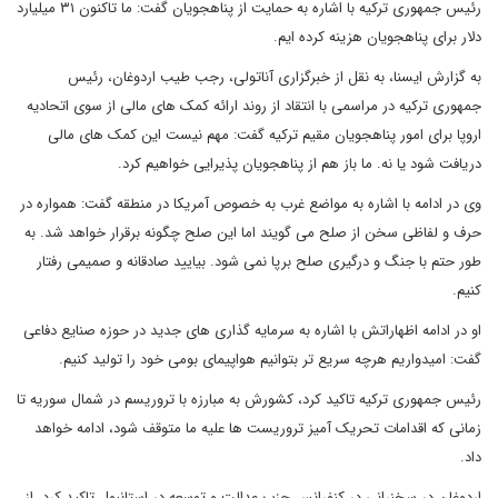
رئیس جمهوری ترکیه با اشاره به حمایت از پناهجویان گفت: ما تاکنون ۳۱ میلیارد
دلار برای پناهجویان هزینه کرده ایم.
به گزارش ایسنا، به نقل از خبرگزاری آناتولی، رجب طیب اردوغان، رئیس
جمهوری ترکیه در مراسمی با انتقاد از روند ارائه کمک های مالی از سوی اتحادیه
اروپا برای امور پناهجویان مقیم ترکیه گفت: مهم نیست این کمک های مالی
دریافت شود یا نه. ما باز هم از پناهجویان پذیرایی خواهیم کرد.
وی در ادامه با اشاره به مواضع غرب به خصوص آمریکا در منطقه گفت: همواره در
حرف و لفاظی سخن از صلح می گویند اما این صلح چگونه برقرار خواهد شد. به
طور حتم با جنگ و درگیری صلح برپا نمی شود. بیایید صادقانه و صمیمی رفتار
کنیم.
او در ادامه اظهاراتش با اشاره به سرمایه گذاری های جدید در حوزه صنایع دفاعی
گفت: امیدواریم هرچه سریع تر بتوانیم هواپیمای بومی خود را تولید کنیم.
رئیس جمهوری ترکیه تاکید کرد، کشورش به مبارزه با تروریسم در شمال سوریه تا
زمانی که اقدامات تحریک آمیز تروریست ها علیه ما متوقف شود، ادامه خواهد
داد.
اردوغان در سخنرانی در کنفرانس حزب عدالت و توسعه در استانبول تاکید کرد، از