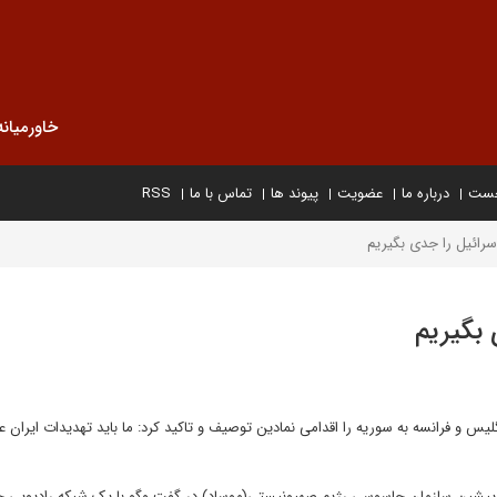
خاورمیانه
خست
درباره ما
عضویت
پیوند ها
تماس با ما
RSS
اسرائیل را جدی بگیریم
 بگیریم
و فرانسه به سوریه را اقدامی نمادین توصیف و تاکید کرد: ما باید تهدیدات ایران عل
یس پیشین سازمان جاسوسی رژیم صهیونیستی(موساد) در گفت وگو با یک شبکه رادیویی 