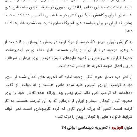
شوند. ایالات متحده این تدابیر را اقدامی ضروری در متوقف کردن جاه طلبی های
هسته ای ایران و کاهش نفوذ این کشور در منطقه می داند و وعده داده است تا
زمانی که ایران در برابر خواسته های آمریکا تسلیم نشود، به تشدید فشارها ادامه
دهد.
به گزارش تهران تایمز، 40 درصد از مواد اولیه در بخش داروسازی و 5 درصد از
داروهای موجود در بازار ایران وارداتی هستند. طبق مقاله ای در ایندیپندنت،
جدیدا گزارش هایی مبنی بر کمبود داروهای شیمی درمانی برای بیماران سرطانی
در پی اعمال مجدد تحریم ها منتشر شده است.
از نظر مره صدق، هیچ شکی وجود ندارد که تحریم های اعمال شده از سوی
دونالد ترامپ، ابزاری تنبیهی علیه مردم عامی هستند و نه دولت. او گفت:
«مطمئنم که ترامپ نمی داند شرم یعنی چه، چراکه همه تلاش خود را برای
محروم کردن کودکان بیمار و ایران از درمانی که به آن نیازمند هستند، به کار
گرفته است. کسی که بزرگ ترین کاری که کرده کازینوداری است، نمی تواند
شرایط خانواده هایی با کودکان بیمار را درک کند.»
منبع:
الجزیره
/ تحریریه دیپلماسی ایرانی 34