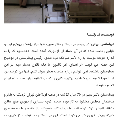
نویسنده: تد رگنسیا
دیپلماسی ایرانی:
در ورودی بیمارستان دکتر سپیر، تنها مرکز پزشکی یهودی ایران،
تابلویی نصب شده که در آن جمله ای از تورات آمده است: «همسایه ات را به
اندازه خودت دوست بدار.» دکتر سیامک مره صدق، رئیس بیمارستان در توضیح
این جمله می گوید: «از ابتدای امر تاکنون ما یک قانون بسیار مهم در این
بیمارستان داشتیم: نمی توانیم درباره مذهب بیمار سوال کنیم، تنها می توانیم درد
او را جویا شویم. می خواهیم بهترین کاری را که می توانیم برای همه مردم ایران
انجام دهیم.»
بیمارستان دکتر سپیر در 76 سال گذشته در محله اودلاجان تهران نزدیک به بازار و
ساختمان مجلس مشغول به کار بوده است؛ اگرچه بسیاری از یهودی‌ های ساکن
منطقه آنجا را ترک کرده اند، اما بیمارستان همچنان باز مانده و با بودجه های
کمیته یهودی تهران کار می کرده است. این بیمارستان به عنوان مرکز خیریه به