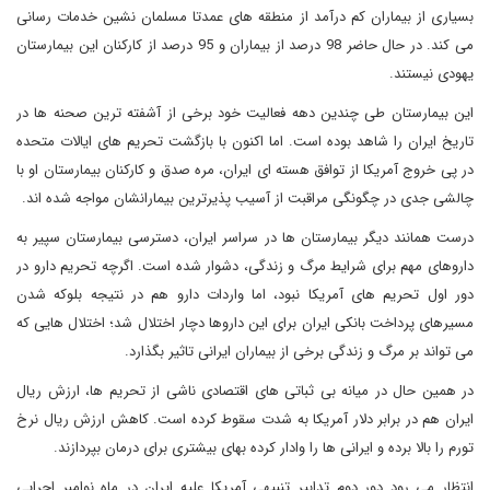
بسیاری از بیماران کم درآمد از منطقه های عمدتا مسلمان نشین خدمات رسانی
می کند. در حال حاضر 98 درصد از بیماران و 95 درصد از کارکنان این بیمارستان
یهودی نیستند.
این بیمارستان طی چندین دهه فعالیت خود برخی از آشفته ترین صحنه ها در
تاریخ ایران را شاهد بوده است. اما اکنون با بازگشت تحریم های ایالات متحده
در پی خروج آمریکا از توافق هسته ای ایران، مره صدق و کارکنان بیمارستان او با
چالشی جدی در چگونگی مراقبت از آسیب پذیرترین بیمارانشان مواجه شده اند.
درست همانند دیگر بیمارستان ها در سراسر ایران، دسترسی بیمارستان سپیر به
داروهای مهم برای شرایط مرگ و زندگی، دشوار شده است. اگرچه تحریم دارو در
دور اول تحریم های آمریکا نبود، اما واردات دارو هم در نتیجه بلوکه شدن
مسیرهای پرداخت بانکی ایران برای این داروها دچار اختلال شد؛ اختلال هایی که
می تواند بر مرگ و زندگی برخی از بیماران ایرانی تاثیر بگذارد.
در همین حال در میانه بی ثباتی های اقتصادی ناشی از تحریم ها، ارزش ریال
ایران هم در برابر دلار آمریکا به شدت سقوط کرده است. کاهش ارزش ریال نرخ
تورم را بالا برده و ایرانی ها را وادار کرده بهای بیشتری برای درمان بپردازند.
انتظار می رود دور دوم تدابیر تنبیهی آمریکا علیه ایران در ماه نوامبر اجرایی