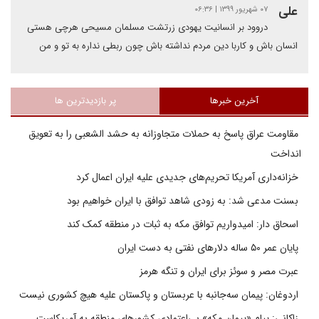
علی
۰۷ شهریور ۱۳۹۹ | ۰۶:۳۶
دروود بر انسانیت یهودی زرتشت مسلمان مسیحی هرچی هستی
انسان باش و کاربا دین مردم نداشته باش چون ربطی نداره به تو و من
آخرین خبرها
پر بازدیدترین ها
مقاومت عراق پاسخ به حملات متجاوزانه به حشد الشعبی را به تعویق
انداخت
خزانه‌داری آمریکا تحریم‌های جدیدی علیه ایران اعمال کرد
بسنت مدعی شد: به زودی شاهد توافق با ایران خواهیم بود
اسحاق دار: امیدواریم توافق مکه به ثبات در منطقه کمک کند
پایان عمر ۵۰ ساله دلارهای نفتی به دست ایران
عبرت مصر و سوئز برای ایران و تنگه هرمز
اردوغان: پیمان سه‌جانبه با عربستان و پاکستان علیه هیچ کشوری نیست
زاکانی: پیام «پیمان مکه» بی‌اعتمادی کشورهای منطقه به آمریکاست