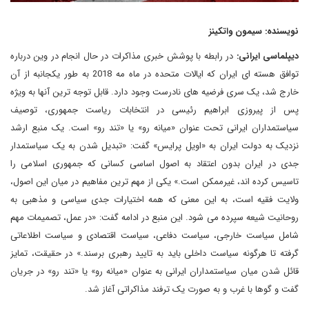
نویسنده: سیمون واتکینز
دیپلماسی ایرانی:
در رابطه با پوشش خبری مذاکرات در حال انجام در وین درباره
توافق هسته ای ایران که ایالات متحده در ماه مه 2018 به طور یکجانبه از آن
خارج شد، یک سری فرضیه های نادرست وجود دارد. قابل توجه ترین آنها به ویژه
پس از پیروزی ابراهیم رئیسی در انتخابات ریاست جمهوری، توصیف
سیاستمداران ایرانی تحت عنوان «میانه رو» یا «تند رو» است. یک منبع ارشد
نزدیک به دولت ایران به «اویل پرایس» گفت: «تبدیل شدن به یک سیاستمدار
جدی در ایران بدون اعتقاد به اصول اساسی کسانی که جمهوری اسلامی را
تاسیس کرده اند، غیرممکن است.» یکی از مهم ترین مفاهیم در میان این اصول،
ولایت فقیه است، به این معنی که همه اختیارات جدی سیاسی و مذهبی به
روحانیت شیعه سپرده می شود. این منبع در ادامه گفت: «در عمل، تصمیمات مهم
شامل سیاست خارجی، سیاست دفاعی، سیاست اقتصادی و سیاست اطلاعاتی
گرفته تا هرگونه سیاست داخلی باید به تایید رهبری برسند.» در حقیقت، تمایز
قائل شدن میان سیاستمداران ایرانی به عنوان «میانه رو» یا «تند رو» در جریان
گفت و گوها با غرب و به صورت یک ترفند مذاکراتی آغاز شد.