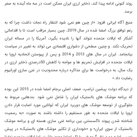
روند کنونی ادامه پیدا کند، ذخایر ارزی ایران ممکن است در سه ماه آینده به صفر
برسد.
منبع آگاه ایرانی افزود: «از چین هم نمی شود انتظار راه نجات داشت چرا که به
رغم توافق بزرگ امضا شده در سال 2019، چین بسیار مراقب است تا با اقداماتی
آشکار که ایالات متحده نتواند آنها را نادیده بگیرد، آمریکا را در مساله ایران
تحریک نکند. و چنین سطحی از دشواری اقتصادی می تواند به تغییر در سیاست
بیانجامد. ایران در سال های 2013 و 2014 و پس از پیوستن اتحادیه اروپا به
ایالات متحده در افزایش تحریم ها و مواجه با کاهش 50درصدی ذخایر ارزی در
یک سال، به درخواست ها برای مذاکره درباره محدودیت در غنی سازی اورانیوم
رضایت داد.»
از دیدگاه دولت پیشین ترامپ، ضعف اصلی برجام امضا شده در 2015 این بوده
که برنامه موشک های بالستیک ایران را شامل نمی شود. بندهایی مربوط به
جلوگیری از توسعه موشک های دوربرد ایران که توانایی مورد اصابت قرار دادن
اروپا یا ایالات متحده به طور مستقیم را داشته باشند به صورت «به رسمیت
شناخته شدن پیوند ناگسستنی بین برنامه غنی سازی هسته ای و برنامه موشک
بالستیک از سوی ایران» و «خودداری از تکثیر موشک های بالستیک» در پیش
نویس اولیه مورد نظر گروه فنی باراک اوباما وجود داشت، اما ایالات متحده نهایتا