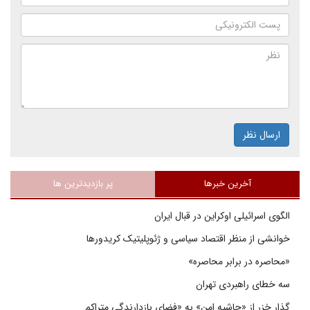
ارسال نظر
آخرین خبرها
پر بازدیدترین ها
الگوی اسرائیلی اوکراین در قبال ایران
خوانشی از منظر اقتصاد سیاسی و ژئوپلیتیک کریدورها
«محاصره در برابر محاصره»
سه خطای راهبردی تهران
گذار خزر از «حاشیه امن» به «فضای بازدارندگی متراکم