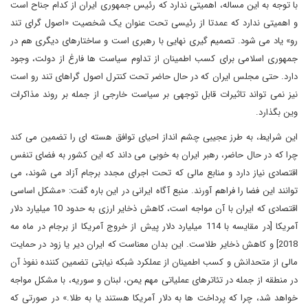
با توجه به این مساله، اهمیتی ندارد که رئیس جمهوری ایران از کدام جناح است
و اهمیتی ندارد که عمدتا از رئیسی تحت عنوان یک شخصیت «اصول گرای تند
رو» یاد می شود. تصمیم گیری نهایی با رهبری است و ساختارهای دیگری هم در
جمهوری اسلامی برای کسب اطمینان از تداوم سیاست ها فارغ از دولت، وجود
دارد. حتی مجلس ایران که در حال حاضر تحت کنترل اصول گراهای تند رو است
نیز نمی تواند تاثیرات قابل توجهی بر سیاست خارجی از جمله بر روند مذاکرات
وین بگذارد.
این شرایط، به طرز عجیبی چشم انداز احیای توافق هسته ای را تضمین می کند
چرا که در حال حاضر، رهبر ایران به خوبی می داند که این کشور به فضای تنفس
اقتصادی نیاز دارد و منابع مالی که تحت اجرای مجدد برجام آزاد می شوند، می
توانند این فضا را فراهم آورند. منبع آگاه ایرانی در این باره گفت: «مشکل اساسی
اقتصادی که ایران با آن مواجه است، کاهش ذخایر ارزی به حدود 10 میلیارد دلار
آمریکا [در مقایسه با 114 میلیارد دلار پیش از خروج آمریکا از برجام در ماه مه
2018] و کاهش ذخایر طلاست. این بدان معناست که ایران دیر یا زود در حمایت
مالی از متحدانش و کسب اطمینان از عملکرد شبکه نیابتی تضمین کننده نفوذ آن
در منطقه از جمله در تئاترهای عملیاتی مهم یمن، لبنان و سوریه، با مشکل مواجه
خواهد شد، چرا که پرداخت ها به دلار آمریکا هستند یا به طلا.» در صورتی که