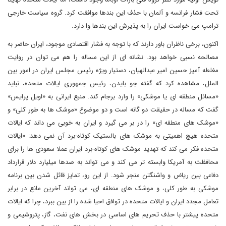
تحت فشار فرانسه و آلمان با حذف این بندها موافقت کرد. گروه سیاست خارجی
ترامپ می خواست ایران را به پذیرش این بندها وا دارد.
اکنون، برخی ناظران باور دارند که با توجه به فشار اقتصادی موجود، ایران حاضر به
مصالحه نسبی خواهد بود. نشانه ای از این مساله را هم می توان در روایت
مغلطه آمیز حسین امیر عبدالهیان، دستیار ویژه رئیس مجلس ایران در امور بین
الملل، مشاهده کرد که گفته جو بایدن، رئیس جمهوری ایالات متحده، نباید
«مسائل منطقه ای یا موشکی» را وارد برجام کند. منبع ایرانی به «اویل پرایس»
گفت که مساله در حقیقت دو گانه است و دو موضوع «موشک ها به طور کلی» و
«موشک های منطقه ای» را در بر می گیرد و ایران به خوبی می داند که ایالات
متحده هیچ اهمیتی به موشک های بالستیک کوتاه-برد آن نمی دهد: «ایالات
متحده فکر می کند که تهدید موشک های کوتاه-برد ایران عملا سعودی ها را برای
محافظت به آمریکا وابسته تر می کند و می تواند به صدها میلیارد دلار قرارداد
دفاعی بین ریاض و واشنگتن منجر شود. از این رو، تمایز قائل شدن بین برنامه
موشکی به طور کلی، و موشک های منطقه ای، می تواند آخرین مانع در برابر
تعامل مجدد ایران و ایالات متحده در توافق احیا شده را از بین ببرد، چرا که ایالات
متحده پیشتر با حذف تحریم های اساسی در بخش های نفت، گاز، پتروشیمی و