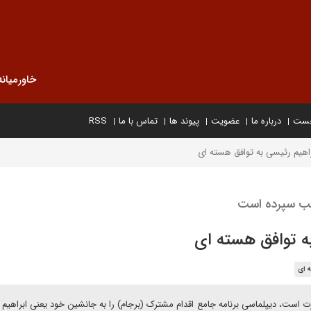
خاورمیانه
خست
درباره ما
عضویت
پیوند ها
تماس با ما
RSS
خب سپرده است
 ای
 است، دیپلماسی برنامه جامع اقدام مشترک (برجام) را به جانشین خود یعنی ابراهیم