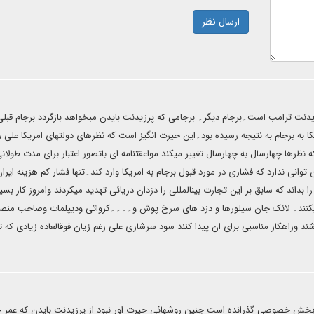
ارسال نظر
دنت ترامب است۔برجام دیگر۔ برجامی که پرزیدنت بایدن مبخواهد بازگردد برجام قبلی
به برجام به نتیجه رسیده بود۔این حیرت انگیز است که نظرهای دولتهای امریکا علی ر
 نظرها چهارسال به چهارسال تغییر میکند مواعقتنامه ای باتصور اعتبار برای مدت طولان
انی ندارد که فشاری در مورد قبول برجام به امریکا وارد کند۔تنها فشار کم هزینه ایران
 بداند که سابق بر این تجارت بینالمللی را دزدان دریائی تهدید میکردند وامروز کار بسیا
ف میکنند۔ لانک جان سیلورها و دزد های سرخ پوش و۔۔۔۔کرواتی ودیپلمات وصاحب من
ند وراهکار مناسبی برای ان پیدا کنند سود سرشاری علی رغم زیان فوقالعاده زیادی که ت
وبخش خصوصی گذرانده است چنین روشهائی حیرت اور نبود از پرزیدنت بایدن که عمر خ