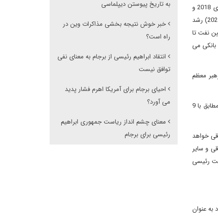
به تاریخ پیوستن دیپلماسی
تولید ناخالص داخلی در سال 2017، پس از خروج دونالد ترامپ، رئیس جمهوری آمریکا از برجام در ماه مه 2018 و اعمال مجدد تحریم ها، در سال های 2018 و
2019 به انقباض اقتصادی مستقیم 6.6 . 6 درصدی رسیده است. اقتصاد ایران در سال 202 توانست به رشد 1.5درصدی برسد و انتظار می رود امسال (2021) رشد
خبر خوش نتیجه بخشی مذاکرات وین در
 تحریم ها، همه گیری کووید 19 و قیمت های پایین نفت تا
راه است؟
بانکی می
انتقاد ابراهیم رئیسی از برجام به معنای نفی
توافق نیست
هبر معظم
احیای برجام برای آمریکا اهرم فشار پدید
می آورد؟
سوم، رئیسی در جریان کارزار انتخابات ریاست جمهوری هرگز با برجام مخالفت نکرد. برای نمونه، در سومین مناظره گفت: «ما قطعا از برجام در قالبی که مطابق با 9
معنای چشم انداز ریاست جمهوری ابراهیم
رئیسی برای برجام
اقی خواهد
قی و سایر
است رئیسی
د به عنوان