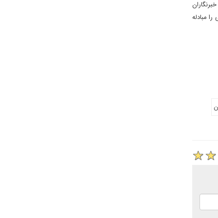
ندان های ایالات متحده بودند. علی ربیعی، سخنگوی دولت ایران، 13 ژوئیه به خبرنگاران
را مبادله
ن