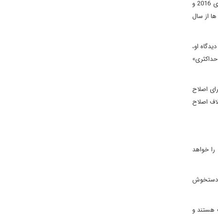
رئیس جمهوری، در دفاعی جانانه از برجام گفت که لغو تحریم ها در تاریخ سازمان ملل «بی نظیر و نادر» بود. او همچنین پیشرفت اقتصادی در سال های 2016 و
ها از سال
دگاه او،
 حداکثری»
رای اصلاح
و شمار کرسی های ائتلاف اصلاح
 را خواهد
ف دستخوش
ت هستند و