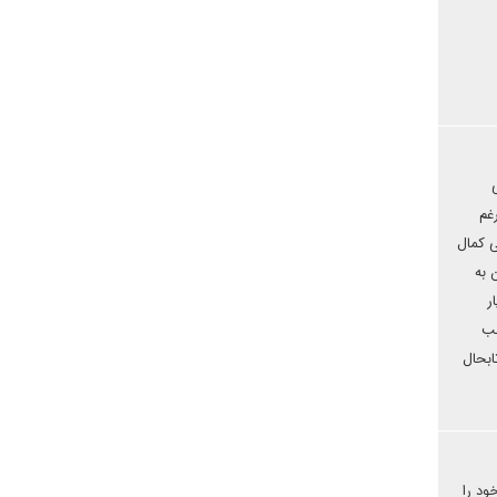
غم
ی کمال
 به
ر
صب
ابحال
ود را