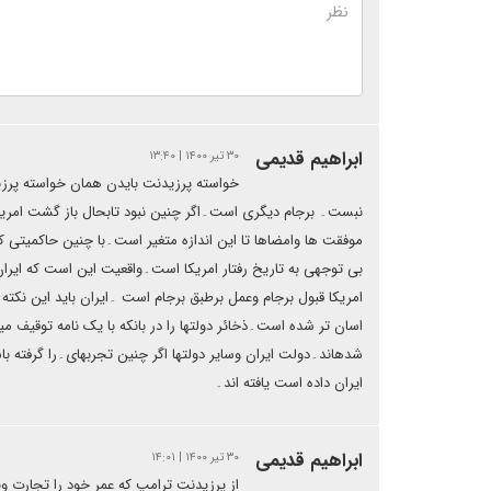
ابراهیم قدیمی
۳۰ تیر ۱۴۰۰ | ۱۳:۴۰
خواسته پرزیدنت بایدن همان خواسته پرزی
نبست۔ برجام دیگری است۔اگر چنین نبود تابحال باز گشت امریکا 
موفقت ها وامضاها تا این اندازه متغیر است۔با چنین حاکمیتی که
بی توجهی به تاریخ رفتار امریکا است۔واقعیت این است که ایران تو
امریکا قبول برجام وعمل برطبق برجام است ۔ایران باید این نکته را
اسان تر شده است۔ذخائر دولتها را در بانکه با یک نامه توقی
شدهاند۔دولت ایران وسایر دولتها اگر چنین تجربهای۔را گرفته باش
ایران داده است یافته اند۔
ابراهیم قدیمی
۳۰ تیر ۱۴۰۰ | ۱۴:۰۱
از پرزیدنت ترامپ که عمر خود را تجارت 