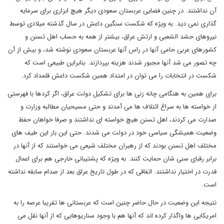
آن نداشتند. در چنین فضایی عربستان سعودی دیگر هیچ ابزاری برای سرمایه
گذاری نمی دید. به ویژه که شکست سنگین داعش در سال گذشته میلادی توسط
نیروهای حشد الشعبی و ارتش عراق، بیشتر از همه به حساب اهل تسنن و
کشورهای عربی حامی آنها در راس آنها عربستان سعودی نوشته شد، و بیش از آن
چه تصور می شد آنها مجبور شدند هزینه بپردازند. بنابراین طبیعی است که
شکست در انتخابات را می توان در امتداد همین شکست داعش قلمداد کرد.
برای همین به هنگامی چانه زنی ها برای تشکیل دولت عراق، اگر کردها با فهرستی
از خواسته ها به سراغ ائتلاف ها می آمدند و حتی مسیحیان مطالبه وزارت و
صدارت می کردند، اهل تسنن هیچ خواسته ای نداشتند و صرفا خواهان حفظ
وضعیت همیشگی سیاسی خود در دولت می شدند. حتی این بار این طیف های
مختلف اهل تسنن بودند که از رهبران مختلف شیعی می خواستند که از آنها در
برابر رقبای سنی شان حمایت کنند. به ویژه که پشتیبانی خارجی هم برای اعمال
قدرت در اختیار نداشتند. اتفاقی که در طول تاریخ عراق بعد از صدام سابقه نداشته
است.
نتیجه این وضعیت در حال حاضر چنین است که عربستانی ها تقریبا عرصه را به
امریکایی ها واگذار کرده اند که آنها هم با وجود سناریوهایی که از آنها نقل می