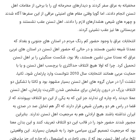
مخفیانه به عراق سفر کردند و دیدارهای محرمانه ای را با برخی از مقامات اهل
تسنن انجام دادند، اما گویا وقتی مقام های امنیتی عراقی از این سفرها آگاه شدند
و چهره های شیعی هشدارهای لازم را دادند، اهل تسنن عقب نشستند و
عربستانی ها نیز عقب نشینی کردند.
انتخابات عراق با وجود حضور کم رنگ مردم در استان های جنوبی و بغداد که
عمدتا شیعه نشین هستند و در حالی که حضور اهل تسنن در استان های غربی
عراق که عمدتا سنی نشین هستند، بالا بود، شکست سنگینی را بر اهل تسنن
تحمیل کرد. چرا که اولا هیچ ائتلاف حداکثری با برچسب اهل تسنن و یا با
حمایت عربی همانند انتخابات سال 2010 نتوانست وارد پارلمان شود، ثانیا،
تشتت آرا در میان گروه های اهل تسنن بسیار مشهود بود و ثالثا با تشکیل دو
ائتلاف بزرگ در درون پارلمان برای مشخص شدن اکثریت پارلمان، اهل تسنن
عملا دیدند راه چاره ای ندارند جز این که به یکی از این دو ائتلاف بپیوندند که از
قضا در راس هر دو رهبران شیعی قرار دارند که اگر هم تمایل صد در صدی به
ایران نداشته باشند هیچ ارادتی هم به مرجعیت اهل تسنن ندارند. بنابراین
مجبور شدند حضور خود را در قالب این دو ائتلاف تعریف کنند و این بدان معنا
بود که مرجعیت تصمیم گیری سیاسی خود را به شیعیان بسپارند. این واقعیتی
تلخ برای اهل تسنن بود که از روی ناچاری و استیصال راه چاره ای جز پذیرفتن