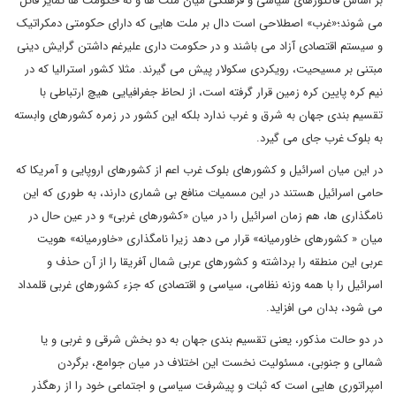
بر اساس فاکتورهای سیاسی و فرهنگی میان ملت ها و نه حکومت ها تمایز قائل
می شوند؛«غرب» اصطلاحی است دال بر ملت هایی که دارای حکومتی دمکراتیک
و سیستم اقتصادی آزاد می باشند و در حکومت داری علیرغم داشتن گرایش دینی
مبتنی بر مسیحیت، رویکردی سکولار پیش می گیرند. مثلا کشور استرالیا که در
نیم کره پایین کره زمین قرار گرفته است، از لحاظ جغرافیایی هیچ ارتباطی با
تقسیم بندی جهان به شرق و غرب ندارد بلکه این کشور در زمره کشورهای وابسته
به بلوک غرب جای می گیرد.
در این میان اسرائیل و کشورهای بلوک غرب اعم از کشورهای اروپایی و آمریکا که
حامی اسرائیل هستند در این مسمیات منافع بی شماری دارند، به طوری که این
نامگذاری ها، هم زمان اسرائیل را در میان «کشورهای غربی» و در عین حال در
میان « کشورهای خاورمیانه» قرار می دهد زیرا نامگذاری «خاورمیانه» هویت
عربی این منطقه را برداشته و کشورهای عربی شمال آفریقا را از آن حذف و
اسرائیل را با همه وزنه نظامی، سیاسی و اقتصادی که جزء کشورهای غربی قلمداد
می شود، بدان می افزاید.
در دو حالت مذکور، یعنی تقسیم بندی جهان به دو بخش شرقی و غربی و یا
شمالی و جنوبی، مسئولیت نخست این اختلاف در میان جوامع، برگردن
امپراتوری هایی است که ثبات و پیشرفت سیاسی و اجتماعی خود را از رهگذر