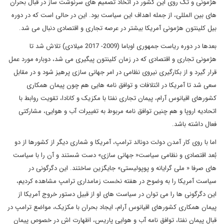
هژمونی و تک روی این کشور در اتخاذ تصمیم های سرنوشت ساز در قبال بحران
های بین المللی، از جمله اهداف این سیاست بود. این در حالی است که در دوره
بیل کلینتون هژمونی آمریکا بیشتر در عرصه تجاری و اقتصادی دنبال می شد.
بعدها در دوره ریاست جمهوری اوباما (2009- 2017 میلادی) تلاش شد تا
هژمونی تجاری و اقتصادی که در زمان کلینتون پیگیری می شد، دوباره مورد عمل
قرار گیرد و از بکارگیری نیروی نظامی در امر جهانی سازی پرهیز شود و در مقابل
سعی شد تا آمریکا در ائتلافات و توافق نامه هایی هم چون پیمان همکاری
کشورهای اقیانوس آرام، پیمان تجاری نفتا با مکزیک و کانادا، تقویت روابط با
اتحادیه اروپا و هم چنین توافق نامه مربوط به تغییرات آب و هوایی، مشارکتی
فعال داشته باشد.
اما با روی کار آمدن دولت دونالد ترامپ، آمریکا و شماری دیگر از کشورها از دو
بُعد اقتصادی و نظامی سیاست« جهانی سازی» دست شستند و آن را با سیاست
های صرفا « ملی گرایانه و پوپولیستی» جایگزین ساختند. این دگرگونی در
سیاست آمریکا را به وضوح در هفته نخست زمامداری ترامپ مشاهده کردیم،
این دگرگونی ها را می توان در سیاست های او از قبیل دستور خروج آمریکا از
پیمان همکاری کشورهای اقیانوس آرام، ایجاد بحران با مکزیک، مواضع ترامپ در
قبال پیمان نفتا، توافق نامه آب و هوایی پاریس، اظهارت اش در خصوص پیمان