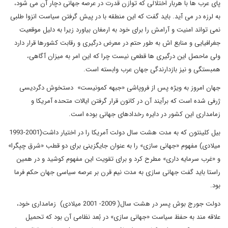
پای عرب ها با هربار اختلالی که توازن قدرت در عرصه جهانی دچار آن می شود،
به لرزه در می آید. باید گفت که این منطقه با در پیش گرفتن سیاست انزوا طلبی
نمی تواند امنیت و آرامش را برای خود به ارمغان بیاورد زیرا به دلیل موقعیت
جغرافیایی و منابع اش به طور حتم در معرض درگیری و رقابت کشورها قرار دارد
ولی ماحصل این درگیری ها قطعی نیست چرا که این امر به میزان آگاهی،
همبستگی و نیز بازدارندگی جهان عرب وابسته است.
جهان امروز به ویژه پس از فروپاشی «جبهه کمونیست» دستخوش دگردیسی
ژرفی شده است که برآیند آن در کانون قرار گرفتن ایالات متحده آمریکا و
زمامداری این کشور در دایره رخدادهای جهانی بوده است.
بیل کلینتون که به مدت هشت سال دولت آمریکا را در اختیار داشت(2001-1993
میلادی) مفهوم «جهانی سازی» را به عنوان جایگزینی برای دو قطب «شرق چپگرا»
و «غرب سرمایه داری» مطرح کرد و برای تقویت این مفهوم کوشید و در همین
راستا باید گفت جهانی سازی به مدت نیم قرن بر عرصه سیاسی جهان حکم فرما
بود.
دولت جورج بوش پسر در هشت سال( 2009- 2001 میلادی) زمامداری خود،
علاقه مند به حفظ سیاست «جهانی سازی» در بُعد نظامی آن بود که تحمیل