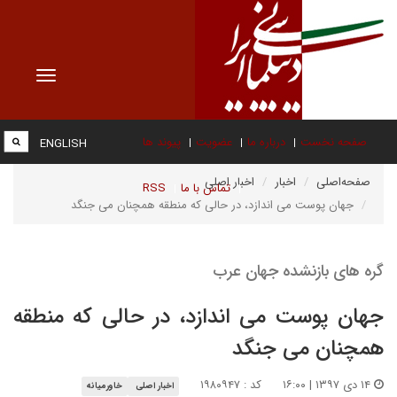
Toggle
vigation
صفحه نخست
درباره ما
عضویت
پیوند ها
ENGLISH
صفحه‌اصلی
اخبار
اخبار اصلی
تماس با ما
RSS
جهان پوست می اندازد، در حالی که منطقه همچنان می جنگد
گره های بازنشده جهان عرب
جهان پوست می اندازد، در حالی که منطقه
همچنان می جنگد
۱۴ دی ۱۳۹۷ | ۱۶:۰۰
کد : ۱۹۸۰۹۴۷
اخبار اصلی
خاورمیانه