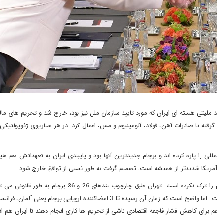
د ملیتی هسته ای ایران که مورد تایید سازمان ملل نیز بود، خارج شد و تحریم های مال
گرفته تا صادرات آهن، فولاد، آلومینیوم و مس، اعمال کرد. در هر سناریوی ژئوپولتیکی 
لی را پاره کرده اند و برجام جدیدترین آنها بود و پایبندی ایران به تعهداتش هم ه
 آمریکا شدیدتر از همیشه است، تصمیم گرفت به طور نسبی از توافق خارج شود.
حسن روحانی، رئیس جمهوری ایران گفت که کشورش هنوز برجام را ترک نکرده است. تهران طبق چارچوب بندهای 26 و
تدابیری را اتخاذ کند و به مقامات اروپایی هم اطلاع رسانی کرده است. اما واضح است که زمان آن رسیده تا 3 امضاکننده اروپایی برجام 
هم برای کاهش فشار فاجعه اقتصادی ناشی از تحریم ها کاری انجام دهند تا ایران هم انگ