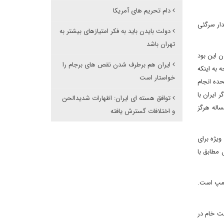
دام تحریم های آمریکا
ار سرگئی
دولت بایدن باید به فکر امتیازهای بیشتر به
تهران باشد
ن این بود
ایران هم برطرف شدن نقص های برجام را
 به اینکه
خواستار است
حده انجام
 ایران با
توافق هسته ای ایران: اظهارات شدیدالحن
اله هرگز
و اختلافات گسترش یافته
ویژه برای
 مطابق با
رامپ است.
کست خواهد بود. چین همچنان به خرید 650 هزار بشکه نفت خام در