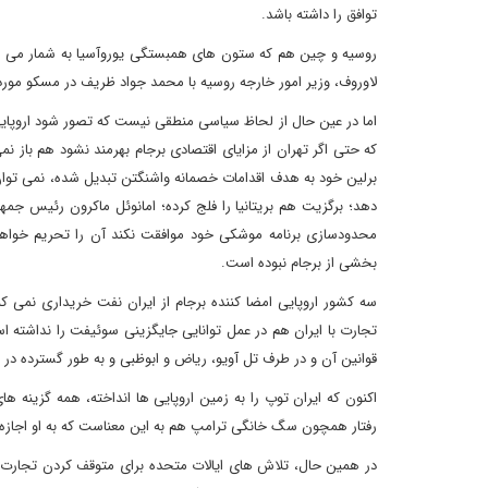
توافق را داشته باشد.
روسیه و چین هم که ستون های همبستگی یوروآسیا به شمار می رون
لاوروف، وزیر امور خارجه روسیه با محمد جواد ظریف در مسکو مورد
اما در عین حال از لحاظ سیاسی منطقی نیست که تصور شود اروپایی ها
که حتی اگر تهران از مزایای اقتصادی برجام بهرمند نشود هم باز نم
برلین خود به هدف اقدامات خصمانه واشنگتن تبدیل شده، نمی توان ان
دهد؛ برگزیت هم بریتانیا را فلج کرده؛ امانوئل ماکرون رئیس جمه
محدودسازی برنامه موشکی خود موافقت نکند آن را تحریم خواهد 
بخشی از برجام نبوده است.
سه کشور اروپایی امضا کننده برجام از ایران نفت خریداری نمی کند
تجارت با ایران هم در عمل توانایی جایگزینی سوئیفت را نداشته 
قوانین آن و در طرف تل آویو، ریاض و ابوظبی و به طور گسترده در ب
اکنون که ایران توپ را به زمین اروپایی ها انداخته، همه گزینه ه
رفتار همچون سگ خانگی ترامپ هم به این معناست که به او اجازه داد