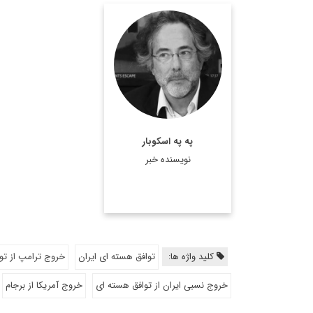
په په اسكوبار يك روزنامه
نگار برزيلي (متولد 1954)
است. وي ستون نويس
است و
آسيا تايمز
نشريه
همچنين به عنوان تحليلگر
با شبكه راشا تودي، تام
په په اسکوبار
ديسپچ ...
نویسنده خبر
اطلاعات بیشتر
کلید واژه ها:
توافق هسته ای ایران
خروج ترامپ از تو
خروج نسبی ایران از توافق هسته ای
خروج آمریکا از برجام