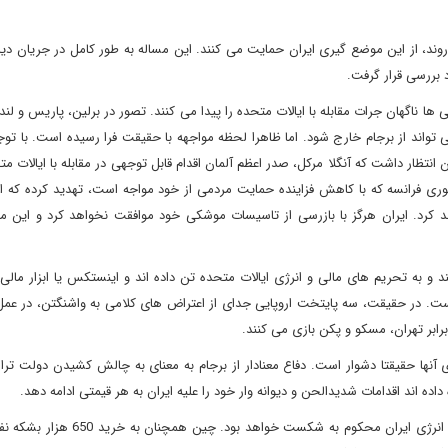
د، از این موضع گیری ایران حمایت می کنند. این مساله به طور کامل در جریان دید
 بررسی قرار گرفت.
 ناگهان جرات مقابله با ایالات متحده را پیدا می کنند. تصور در برلین، پاریس و لند
ی تواند از برجام خارج شود. اما ظاهرا لحظه مواجهه با حقیقت فرا رسیده است. با توجه
تظار داشت که آنگلا مرکل، صدر اعظم آلمان اقدام قابل توجهی در مقابله با ایالات مت
وری فرانسه که با کاهش فزاینده حمایت مردمی از خود مواجه است، تهدید کرده که اگر
کرد. ایران هرگز با بازرسی از تاسیسات موشکی خود موافقت نخواهد کرد و این مس
 و به تحریم های مالی و انرژی ایالات متحده تن داده اند و اینستکس یا ابزار مالی 
است. در حقیقت، سه پایتخت اروپایی جدای از اعتراض های کلامی به واشنگتن، در عمل
رابر تهران، مسکو و پکن بازی می کنند.
ای آنها حقیقتا دشوار است. دفاع معنادار از برجام به معنای به چالش کشیدن دولت ت
ه اند اقدامات شدیدالحن و دیوانه وار خود را علیه ایران به هر قیمتی ادامه دهد.
در همین حال، تلاش های ایالات متحده برای متوقف کردن تجارت انرژی ایران محکوم به ش