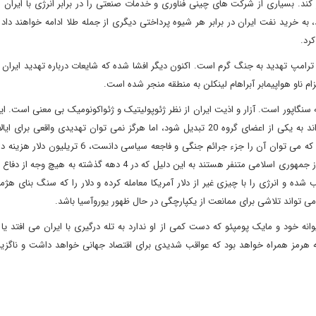
د. بسیاری از شرکت های چینی فناوری و خدمات صنعتی را در برابر انرژی با ایران 
، به خرید نفت ایران در برابر هر شیوه پرداختی دیگری از جمله طلا ادامه خواهند داد 
رد.
ترامپ تهدید به جنگ گرم است. اکنون دیگر افشا شده که شایعات درباره تهدید ایران ع
م ناو هواپیمابر آبراهام لینکلن به منطقه منجر شده است.
ه سنگاپور است. آزار و اذیت ایران از نظر ژئوپولیتیک و ژئواکونومیک بی معنی است. ا
است یک بازیگر نوظهور در جنوب جهانی باشد و به سادگی می تواند به یکی از اعضای گروه 20 تبدیل شود، اما هرگز نمی توان تهدیدی وا
باشد. نومحافظه کاران هیچ اهمیتی نمی دهند که نابود کردن عراق که می توان آن را جزء جرائم جنگی و فاجعه
اقدام علیه ایران خیلی بیشتر از آن هزینه در بر خواهد داشت. آنها از جمهوری اسلامی متنفر هستند به این دلیل که در 4 دهه
ده و انرژی را با چیزی غیر از دلار آمریکا معامله کرده و دلار را که سنگ بنای هژمو
 می تواند تلاشی برای ممانعت از یکپارچگی در حال ظهور یوروآسیا باشد.
نه خود و مایک پومپئو که دست کمی از او ندارد به تله درگیری با ایران می افتد یا 
ه هرمز همراه خواهد بود که عواقب شدیدی برای اقتصاد جهانی خواهد داشت و ناگزیر