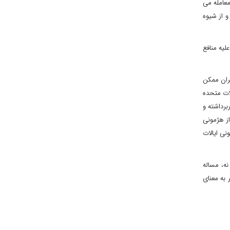
معامله می
و از شیوه
لیه منافع
یران ممکن
قعی برای ایالات متحده
 سیاسی دانست، 6 تریلیون دلار هزینه دربرداشته و
 گذشته به هیچ وجه از دفاع از هژمونی
نی ایالات
نه، مساله
 به معنای