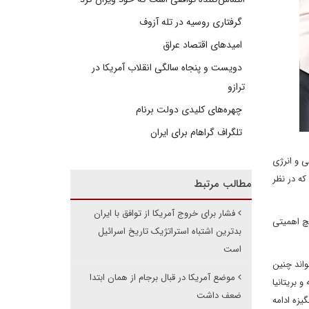
گرفتاری روسیه در تله آزوف
امیدهای اقتصاد عراق
دویست و پنجاه سالگی انقلاب آمریکا در
ترازو
چهره‌های کلیدی دولت برنام
تلگراف گراهام برای ایران
ی و انرژی
که در نظر
مطالب مرتبط
فشار برای خروج آمریکا از توافق با ایران
یچ اهمیتی
بدترین اشتباه استراتژیک تاریخ اسرائیل
است
 36 برجام به طور قانونی می تواند چنین
موضع آمریکا در قبال برجام از همان ابتدا
یعنی آلمان، فرانسه و بریتانیا
ضعف داشت
یزه ادامه