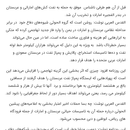
قبل از آن هم طرفی ناشناس موفق به حمله به نفت کش‌های اماراتی و عربستان
در بندر الفجیره امارات و تخریب آن شد.
القدس العربی نوشت: روشن است که گروه الحوثی شیوه‌های دفاع خود در برابر
مداخله نظامی عربستان و امارات در یمن را وارد فاز جدید تهاجمی کرده که متکی
به ابزارهایی کم هزینه و فناوری ساخت ساده است، اما در عین حال می‌تواند
بسیار خطرناک باشد به ویژه به این دلیل که می‌تواند هزاران کیلومتر خط لوله
نفت و ده‌ها تاسیسات استخراج، پالایش و پمپاژ نفت در عربستان سعودی و
امارات عربی متحده را هدف قرار دهد.
این روزنامه افزود: چیزی که اثر بخشی این گزینه تهاجمی را افزایش می‌دهد این
است که پهپادهایی که ایستگاه پمپاژ نفت عربستان را هدف گرفتند از مسافتی
بالغ بر هشتصد کیلومتری به هوا برخاستند و برد آنها تا بیش از هزار و ششصد
کیلومتر می رسد، یعنی می‌تواند اهداف بسیار دور از لحاظ جغرافیایی را نابود کند.
القدس العربی نوشت: چه بسا حملات اخیر اعتبار بخشی به اعلامیه‌های پیشین
الحوثی درباره حمله آن به تاسیسات حیاتی عربستان و امارات از جمله فرودگاه
های ریاض، ابوظبی و دبی محسوب می‌شود.
این روزنامه نوشت: دومین منشا خطر این است که پیچیده‌ترین شبکه‌های دفاعی