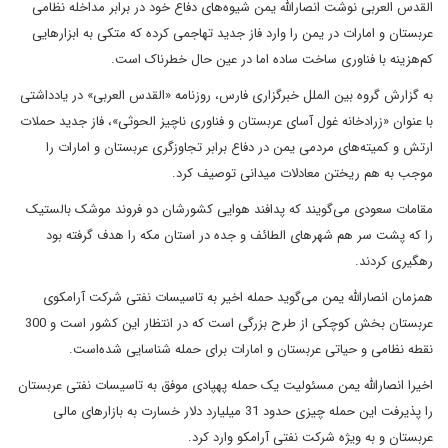
القدس العربی نوشت انصارالله یمن شیوه‌های دفاع خود در برابر مداخله نظامی
عربستان و امارات در یمن را وارد فاز جدید تهاجمی کرده که متکی به ابزارهایی
کم‌هزینه با فناوری ساخت ساده اما در عین حال خطرناک است.
به گزارش گروه بین الملل خبرگزاری فارس، روزنامه «القدس العربی» در یادداشتی
با عنوان «زرادخانه غول آسای عربستان و فناوری ناچیز الحوثی»، فاز جدید حملات
ارتش و کمیته‌های مردمی یمن در دفاع برابر تجاوزگری عربستان و امارات را
موجب به هم ریختن معادلات میدانی توصیف کرد.
مقامات سعودی می‌گویند که پدافند هوایی کشورشان دو فروند موشک بالستیک
را که پشت سر هم شهرهای الطائف و جده در استان مکه را هدف گرفته بود
رهگیری کردند.
همزمان انصارالله یمن می‌گوید حمله اخیر به تاسیسات نفتی شرکت آرامکوی
عربستان بخش کوچکی از طرح بزرگی است که در انتظار این کشور است و 300
نقطه نظامی و حیاتی عربستان و امارات برای حمله شناسایی شده‌است.
اخیرا انصارالله یمن مسئولیت یک حمله پهپادی موفق به تاسیسات نفتی عربستان
را پذیرفت این حمله چیزی حدود 31 میلیارد دلار خسارت به بازارهای مالی
عربستان و به ویژه شرکت نفتی آرامکو وارد کرد.