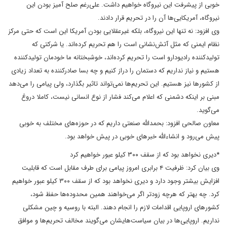
خوبی از پیشرفت این نیروگاه خواهیم داشت. علی‌رغم صلح آمیز بودن این
نیروگاه، آمریکایی‌ها آن را در تحریم قرار دادند.
وی افزود: نه تنها این نیروگاه، بلکه غیرعقلایی بودن آمریکا این است که حتی مرکز
نظام ایمنی که مثل آتش‌نشانی است را هم تحریم کرده‌اند. یا شرکتی که
تولیدکننده رادیودارو است را تحریم کرده‌اند، خوشبختانه ما خودمان تولیدکننده
هستیم و نیاز نداریم که دستمان را دراز کنیم و چه بسا صادرکننده به تعداد زیادی
از کشورها نیز هستیم. این تحریم‌ها نمی‌تواند تاثیر بگذارد، ولی پیامی را می‌دهد
مبنی بر اینکه دشمنی که اعلام می‌کند فشار از نوع انسانی نیست، کاملا دروغ
می‌گوید.
معاون صالحی افزود: بحمدالله صنعتی داریم که در حوزه‌های مختلف به خوبی
پیش می‌رود و انشاءالله خبرهای خوبی در پیش خواهد بود.
*دیری نخواهد بود که از سقف ۳۰۰ کیلو عبور خواهیم کرد
وی بیان کرد: ظرفیت ۴ برابری امروز پیامی برای طرف مقابل است که قابلیت
افزایش بیشتر وجود دارد و دیری نخواهد بود که از سقف ۳۰۰ کیلو عبور خواهیم
کرد. چه بهتر که هرچه زودتر اگر می‌خواهند همین محدوده‌ها حفظ شود،
کشورهای اروپایی اقدامات لازم را انجام دهند. البته با روسیه و چین مشکلی
نداریم. اروپایی‌ها در بیان سیاست‌هایشان می‌گویند مخالف تحریم‌ها و موافق