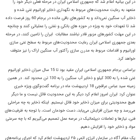
در این بیانیه اعلام شد که جمهوری اسلامی ایران در مرحله فعلی دیگر خود را
متعهد به رعایت محدویت‌های مربوط به نگهداری ذخایر اورانیوم غنی شده و
ذخایر آب سنگین نمی‌داند و به کشورهای باقی مانده در برجام 60 روز فرصت داده
شد تا تعهدات خود به ویژه در حوزه های بانکی و نفتی را عملیاتی کنند و چنانچه
در این مهلت کشورهای مزبور قادر نباشند مطالبات ایران را تامین کنند، در مرحله
بعدی جمهوری اسلامی ایران رعایت محدودیت‌های مربوط به سطح غنی سازی
اورانیوم و اقدامات مربوط به مدرن سازی رآکتور آب سنگین اراک را نیز متوقف
خواهد کرد.
براساس برجام جمهوری اسلامی ایران مقید بود تا 15 سال میزان ذخایر اورانیوم
غنی شده را به 300 کیلو و ذخایر آب سنگین را به 130 تن محدود کند. در همین
زمینه سید عباس عراقچی 18 اردیبهشت ماه در برنامه گفت‌وگوی ویژه خبری
عنوان کرد: ایران امروز اعلام کرد دیگر به این محدودیت قائل نیست و ما دیگر
هیچ محدودیتی برای میزان ذخایر خود قائل نیستیم. اینکه ذخایر به چه مراحلی
می‌رسد و چه میزان افزایش می‌یابد، دست خودمان است، با توجه به ظرفیت‌های
فنی، نیازها و تعاملات دیپلماتیک در عرصه عمل تصمیم می‌گیریم که با چه سرعتی
مواد و ذخایر خود را افزایش دهیم.
یک مقام آگاه در سازمان انرژی اتمی ۲۵ اردیبهشت اعلام کرد که اجرای برنامه‌های