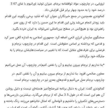
اروپایی، در چارچوب مواد توافقنامه برجام، میزان تولید اورانیوم با غنای 3.67
درصد خود را به حدود چهار برابر قبل افزایش داد.
کمالوندی همچنین در جمع خبرنگاران عنوان کرد که شاید برخی بگویند این اقدام
باید زودتر انجام می‌شد ولی این اقدام ما این حسن را دارد که از روی صبر
راهبردی بود و هیچ‌کس در سطح بین‌المللی نمی‌تواند به ایران خرده بگیرد.
سخنگوی سازمان انرژی اتمی اضافه کرد: جمهوری اسلامی به اندازه کافی صبر کرد
و قدمی که برداشته بر اساس حقوقش است. این اقدام در چارچوب برجام و
فرصتی برای طرف‌های مقابل است که با تغییر در سیاست‌هایشان برجام را به
جایگاه خود برگردانند.
*بنا نداریم از برجام بیرون بیاییم و آن را نقض کنیم/در چارچوب آن عمل می‌کنیم
معاون صالحی افزود: بنا نداریم از برجام بیرون بیاییم و آن را نقض کنیم. در
چارچوب برجام عمل می‌کنیم و قدم‌های بعدی نیز در چارچوب برجام است.
کمالوندی گفت: ایران به دنبال برنامه غیرصلح‌آمیز هسته‌ای نیست و دلیل روشن
آن هم این است که در طول 3.5 سال که از برجام می‌گذرد، بیشترین بازرسی‌ها و
دسترسی‌های تکمیلی را داشتیم و اتهاماتی که امثال نتانیاهو می‌زنند رنگ باخته و
کسی نمی‌تواند آن را باور کند چون 14 گزارش آژانس گواه آن است که ایران بر