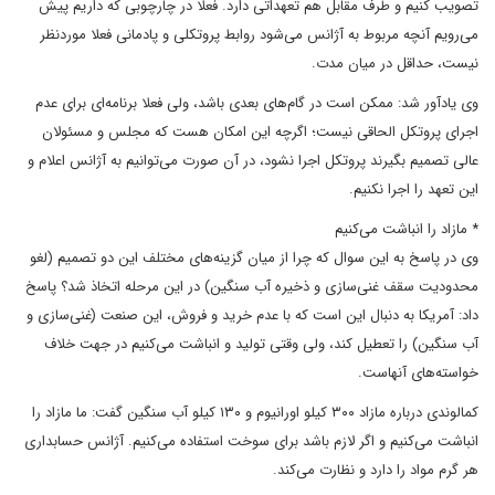
تصویب کنیم و طرف مقابل هم تعهداتی دارد. فعلا در چارچوبی که داریم پیش
می‌رویم آنچه مربوط به آژانس می‌شود روابط پروتکلی و پادمانی فعلا موردنظر
نیست، حداقل در میان مدت.
وی یادآور شد: ممکن است در گام‌های بعدی باشد، ولی فعلا برنامه‌ای برای عدم
اجرای پروتکل الحاقی نیست؛ اگرچه این امکان هست که مجلس و مسئولان
عالی تصمیم بگیرند پروتکل اجرا نشود، در آن صورت می‌توانیم به آژانس اعلام و
این تعهد را اجرا نکنیم.
* مازاد را انباشت می‌کنیم
وی در پاسخ به این سوال که چرا از میان گزینه‌های مختلف این دو تصمیم (لغو
محدودیت سقف غنی‌سازی و ذخیره آب سنگین) در این مرحله اتخاذ شد؟ پاسخ
داد: آمریکا به دنبال این است که با عدم خرید و فروش، این صنعت (غنی‌سازی و
آب سنگین) را تعطیل کند، ولی وقتی تولید و انباشت می‌کنیم در جهت خلاف
خواسته‌های آنهاست.
کمالوندی درباره مازاد ۳۰۰ کیلو اورانیوم و ۱۳۰ کیلو آب سنگین گفت: ما مازاد را
انباشت می‌کنیم و اگر لازم باشد برای سوخت استفاده می‌کنیم. آژانس حسابداری
هر گرم مواد را دارد و نظارت می‌کند.