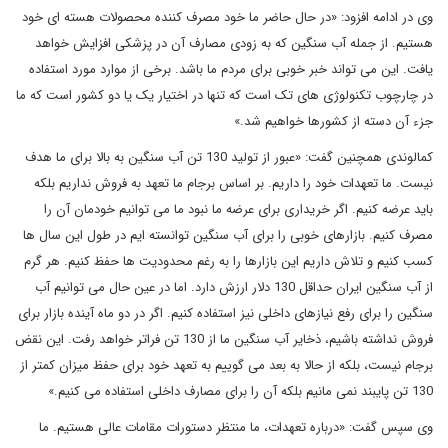
وی در ادامه افزود: «در حال حاضر ما خود مصرف کننده محصولات هسته ای خود
هستیم. از جمله آب سنگین که به زودی مصارف آن در پزشکی افزایش خواهد
یافت. این می تواند خبر خوبی برای مردم ما باشد. برخی از موارد مورد استفاده
در چارچوب تکنولوژی های تک است که تنها در اختیار یک یا دو کشور است که ما
جزء آن دسته از کشورها خواهیم شد.»
کمالوندی همچنین گفت: «عبور از تولید 130 تن آب سنگین به بالا برای ما هدف
نیست. ما تعهدات خود را داریم. بر اساس برجام ما تعهد به فروش نداریم بلکه
باید عرضه کنیم. اگر خریداری برای عرضه ما نبود ما می توانیم خودمان آن را
مصرف کنیم. بازارهای خوبی را برای آب سنگین توانسته ایم در طول این سال ها
کسب کنیم و تلاش داریم این بازارها را به رغم محدودیت ها حفظ کنیم. هر گرم
از آب سنگین ایران حداقل 130 دلار ارزش دارد. اما در عین حال می توانیم آب
سنگین را برای رفع نیازهای داخلی نیز استفاده کنیم. اگر در دو ماه آینده بازار برای
فروش نداشته باشیم، ذخایر آب سنگین ما از 130 تن فراتر خواهد رفت. این نقض
برجام نیست، بلکه از حالا به بعد می گوییم به تعهد خود برای حفظ میزان کمتر از
130 تن پایبند نمی مانیم بلکه آن را برای مصارف داخلی استفاده می کنیم.»
وی سپس گفت: «درباره تعهدات، ما منتظر دستورات مقامات عالی هستیم. ما