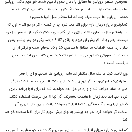
همچنان منتظر اروپایی ها مطابق با زمان بندی تامین شده، خواهیم ماند. اروپایی
ها دو ماه وقت دارند. در این فرصت اگر کاری بخواهند بکنند می توانند انجام
دهند. اروپایی ها خوب حرف زده اند اما منتظر عمل آنها هستیم.»
کمالوندی درباره زمان لازم برای اقدامات تازه ایران گفت: «اگر در دو اقدام اول که
ما براشتیم نیاز به زمان داشتیم الآن برای گام های بیشتر دیگر نیاز به صبر و زمان
نیست، یعنی برای افزایش اورانیوم به بالای 3.67 درصد یکی دو روز بیشتر زمان
نیاز دارد. همه اقدامات ما مطابق با بندهای 26 و 36 برجام است و فراتر از آن
نیست. در صورتی که اروپایی ها به تعهدات خود عمل کنند، این اقدامات قابل
بازگشت است.»
وی تاکید کرد، ما یک سال منتظر اقدامات اروپایی ها شدیم، و آن را صبر
استراتژیک نامیدیم، اما اگر اروپایی ها در این مدت اقدامی انجام ندهند، دیگر
صبر ما تمام خواهد شد و وارد مراحل بعد خواهیم شد که برای آنها برنامه ریزی
کرده ایم. آنها باید زمان را غنیمت بشمرند، اگر آنها از این فرصت استفاده نکنند،
ذخایر اورانیوم و آب سنگین دائما افزایش خواهد یافت و این کار را برای آنها
سخت تر خواهد کرد. هر چه بیشتر به جلو پیش رویم کار برای آنها سخت خواهد
شد.
کمالوندی درباره میزان افزایش غنی سازی اورانیوم گفت: «ما دو سناریو را تعریف