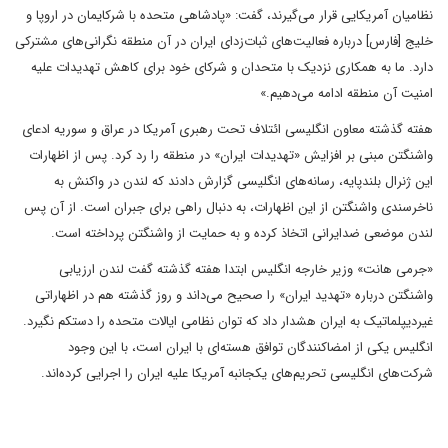
نظامیان آمریکایی قرار می‌گیرند، گفت: «پادشاهی متحده با شرکایمان در اروپا و
خلیج [فارس] درباره فعالیت‌های ثبات‌زدای ایران در آن منطقه نگرانی‌های مشترکی
دارد. ما به همکاری نزدیک با متحدان و شرکای خود برای کاهش تهدیدات علیه
امنیت آن منطقه ادامه می‌دهیم.»
هفته گذشته معاون انگلیسی ائتلاف تحت رهبری آمریکا در عراق و سوریه ادعای
واشنگتن مبنی بر افزایش «تهدیدات ایران» در منطقه را رد کرد. پس از اظهارات
این ژنرال بلندپایه، رسانه‌های انگلیسی گزارش دادند که لندن در واکنش به
ناخرسندی واشنگتن از این اظهارات، به دنبال راهی برای جبران است. از آن پس
لندن موضعی ضدایرانی اتخاذ کرده و به حمایت از واشنگتن پرداخته است.
«جرمی هانت» وزیر خارجه انگلیس ابتدا هفته گذشته گفت لندن ارزیابی
واشنگتن درباره «تهدید ایران» را صحیح می‌داند و روز گذشته هم در اظهاراتی
غیردیپلماتیک به ایران هشدار داد که توان نظامی ایالات متحده را دستکم نگیرد.
انگلیس یکی از امضاکنندگان توافق هسته‌ای با ایران است، با این وجود
شرکت‌های انگلیسی تحریم‌های یکجانبه آمریکا علیه ایران را اجرایی کرده‌اند.