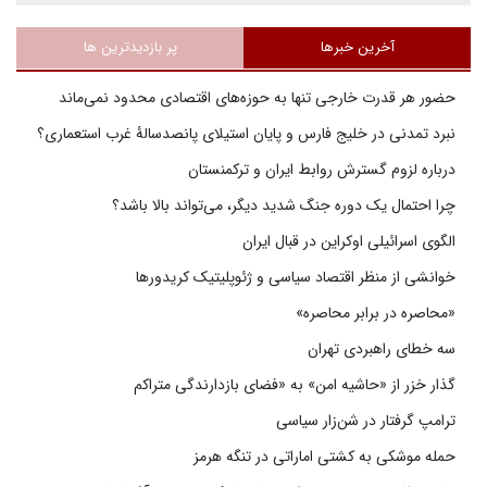
آخرین خبرها
پر بازدیدترین ها
حضور هر قدرت خارجی تنها به حوزه‌های اقتصادی محدود نمی‌ماند
نبرد تمدنی در خلیج فارس و پایان استیلای پانصدسالۀ غرب استعماری؟
درباره لزوم گسترش روابط ایران و ترکمنستان
چرا احتمال یک دوره جنگ شدید دیگر، می‌تواند بالا باشد؟
الگوی اسرائیلی اوکراین در قبال ایران
خوانشی از منظر اقتصاد سیاسی و ژئوپلیتیک کریدورها
«محاصره در برابر محاصره»
سه خطای راهبردی تهران
گذار خزر از «حاشیه امن» به «فضای بازدارندگی متراکم
ترامپ گرفتار در شن‌زار سیاسی
حمله موشکی به کشتی اماراتی در تنگه هرمز