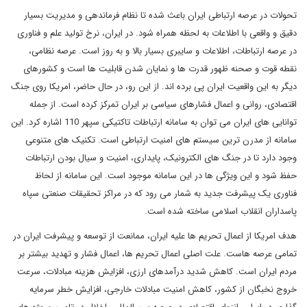
تحولات در عرصه ارتباطی ایران باعث شده تا نظام فرماندهی و مدیریت بسیار
دقیق و واقعی با اطلاعات به لحظه همراه شود. در ایران، نرخ تولید علم و فناوری
در عرصه ارتباطات، اطلاعات و سایبری بسیار بالا و به روز است. عرصه نظامی،
نقطه قوت و صحنه ظهور قدرت ها و نمایان شدن قابلیت ها است و کشورهای
دیگر به این واقعیت ایران پی برده اند. از این رو، در حال حاضر، امریکا روی جنگ
اقتصادی، روانی و اعمال فشارهای سیاسی بر ایران تمرکز کرده است. از جمله
توانایی های ایران می توان به سامانه ارتباطات تاکتیکی سپهر 110 اشاره کرد. این
سامانه از مدرن ترین سیستم های امنیت ارتباطی است. تکنیک های متنوعی
وجود دارد تا در جنگ های الکترونیک، پایداری، امنیت و سیال بودن ارتباطات
حفظ شود و این ویژگی ها در این سامانه موجود است. این سامانه از لحاظ
فناوری یک پیشرفت جدید به شمار می رود که در مراکز تحقیقات صنعتی سپاه
پاسداران انقلاب اسلامی ساخته شده است.
هدف امریکا از اعمال تحریم ها علیه ایران، ممانعت از توسعه و پیشرفت ایران در
تمامی عرصه هاست. علت اصلی اعمال تحریم ها، اعمال فشار و تهدید بیشتر بر
مردم ایران است. کاهش شدید درآمدهای ارزی، افزایش هزینه مبادلات، سرعت
خروج نخبگان از کشور، کاهش امنیت مبادلات خارجی، افزایش خطر سرمایه