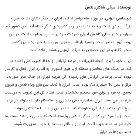
نویسنده: سرگی شاکاریانتس
دیپلماسی ایرانی:
در روز 7 ماه نوامبر 2019، ایران بار دیگر نشان داد که قدرت
بزرگ و جدی است و قصد ندارد، در برابر کشورهای دیگر کوتاه آید. این کشور گام
چهارم را در راستای کاهش اجرای تعهدات خود بر اساس برجام برداشت. در این
روند، اروپا مقصر است. روسیه بارها، از حقوق تهران و به حق بودن این کشور
سخن گفته و در این خصوص به شرکای اروپایی هشدار داده است.
ایران خود را برای ایجاد تغییرات در عرصه ارتباطی و حفظ امنیت ملی آماده می
کند. در جنگ های معاصر و منطقه ای، هیچ کشوری به اندازه ایران فعال و کارساز
نبوده است. براساس گزارش های رسیده، کل هزینه تهران در جنگ های سوریه،
عراق و یمن 16 میلیارد دلار بوده است. ایران با کمک نیروهای ویژه قدس و نیروی
بسیج، به قوه و توان خود تحکیم بخشیده است. تعداد کل این نیروها به دویست
هزار نفر می رسد. ایران به اندازه کافی پایداری و استحکام دارد که بتواند در برابر
موج اعتراضات ضد ایرانی مقاومت کند، اما در این زمینه، با مشکلاتی مواجه
است، زیرا نفوذ این کشور به گروه هایی وابسته است که یا نمی خواهند مستقیما
اداره شوند، مانند حزب الله در لبنان و یا قادر نیستند به خوبی مدیریت شوند،
مانند نیروها در عراق.