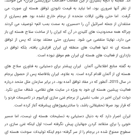
اند. مقابله با آنچه بسیاری از این مقامات «اقدامات تروریستی ایران» می خوانند،
از نظر آنها ضروری بود، اما نباید به قیمت نابودی توافق هسته ای صورت می
گرفت. اما حتی وقتی ایالات متحده از برجام خارج نشده بود هم بسیاری از
منتقدان از جمله اسرائیل آن را «مسیری به سمت بمب اتم» توصیف می کردند
چراکه همه محدودیت های کلیدی در آن که ایران را از ساخت سلاح هسته ای باز
می دارد، نهایتا منقضی می شود. بسیاری حتی معتقد بودند که پس از توافق
هسته ای نه تنها فعالیت های منطقه ای ایران افزایش یافته، بلکه توافق در
بازداری از فعالیت های هسته ای ایران هم موفق نبوده است.
به گفته منابع اطلاعاتی آلمان ایران پیشتر برای دستیابی به فناوری سلاح های
هسته ای از آلمان اقدام کرده است. به علاوه، ایران بلافاصله پس از حصول برجام
در سال 2015، آنطور که در مفاد توافق آمده بود، در برابر سازمان ملل متحد درباره
فعالیت پیشین هسته ای خود به ویژه در سایت های نظامی، شفاف سازی نکرد.
دولت ایران اخیر در عقب نشینی از برجام غنی سازی اورانیوم در تاسیسات فردو را
که قرار بود صرفا تحقیقاتی باشد، با سانتریفیوژهای پیشرفته آغاز کرده است.
ایران اصرار دارد که به دنبال دستیابی به تسلیحات هسته ای نیست، اما مسیر
خوبی را برای متقاعد کردن جهانیان پیش نگرفته است؛ اول اینکه غنی سازی در
سطوح ممنوع شده در برجام را از سر گرفته؛ دوم اینکه تولیدات سوخت هسته ای