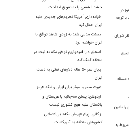
حشد الشعبی را به تعویق انداخت
ت نظام هنوز در
خزانه‌داری آمریکا تحریم‌های جدیدی علیه
ام خارج شود با توجه
ایران اعمال کرد
بسنت مدعی شد: به زودی شاهد توافق با
ظر شورای
ایران خواهیم بود
اسحاق دار: امیدواریم توافق مکه به ثبات در
لحاق
منطقه کمک کند
پایان عمر ۵۰ ساله دلارهای نفتی به دست
ایران
یجه مسئله
عبرت مصر و سوئز برای ایران و تنگه هرمز
اردوغان: پیمان سه‌جانبه با عربستان و
پاکستان علیه هیچ کشوری نیست
 را تامین
زاکانی: پیام «پیمان مکه» بی‌اعتمادی
کشورهای منطقه به آمریکاست
مربوط به