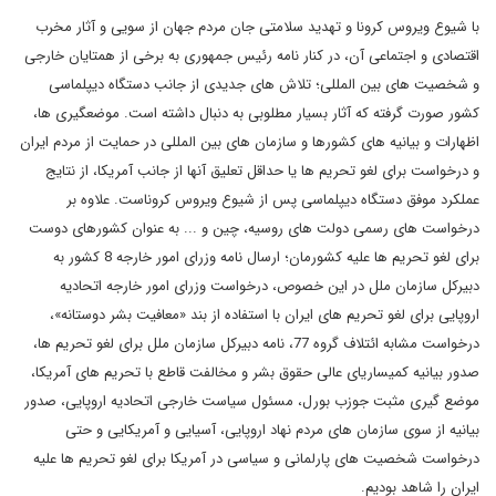
با شیوع ویروس کرونا و تهدید سلامتی جان مردم جهان از سویی و آثار مخرب
اقتصادی و اجتماعی آن، در کنار نامه رئیس جمهوری به برخی از همتایان خارجی
و شخصیت های بین المللی؛ تلاش های جدیدی از جانب دستگاه دیپلماسی
کشور صورت گرفته که آثار بسیار مطلوبی به دنبال داشته است. موضعگیری ها،
اظهارات و بیانیه های کشورها و سازمان های بین المللی در حمایت از مردم ایران
و درخواست برای لغو تحریم ها یا حداقل تعلیق آنها از جانب آمریکا، از نتایج
عملکرد موفق دستگاه دیپلماسی پس از شیوع ویروس کروناست. علاوه بر
درخواست های رسمی دولت های روسیه، چین و ... به عنوان کشورهای دوست
برای لغو تحریم ها علیه کشورمان؛ ارسال نامه وزرای امور خارجه 8 کشور به
دبیرکل سازمان ملل در این خصوص، درخواست وزرای امور خارجه اتحادیه
اروپایی برای لغو تحریم های ایران با استفاده از بند «معافیت بشر دوستانه»،
درخواست مشابه ائتلاف گروه 77، نامه دبیرکل سازمان ملل برای لغو تحریم ها،
صدور بیانیه کمیساریای عالی حقوق بشر و مخالفت قاطع با تحریم های آمریکا،
موضع گیری مثبت جوزب بورل، مسئول سیاست خارجی اتحادیه اروپایی، صدور
بیانیه از سوی سازمان های مردم نهاد اروپایی، آسیایی و آمریکایی و حتی
درخواست شخصیت های پارلمانی و سیاسی در آمریکا برای لغو تحریم ها علیه
ایران را شاهد بودیم.