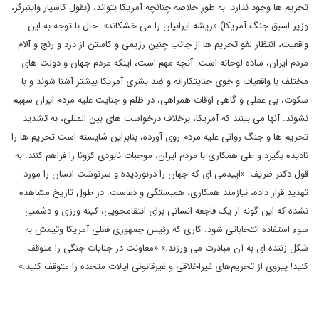
تحریم ها وجود ندارد. به طور خلاصه چنانچه آمریکا بتواند، (بقول کاسپار واینبرگر،
وزیر اسبق جنگ آمریکا) «ریشه ایرانیان را می خشکاند». حال با توجه به این
واقعیت، انتظار لغو تحریم ها از جانب چنین رژیمی و کاستن از درد و رنج و آلام
مردم ایران، ساده لوحانه است. آنچه مهم است، اینکه مردم جهان و دولت های
مختلف با واقعیات و خوی جنایتکارانه و ضد بشری آمریکا بیشتر آشنا شوند و با
سکوت، بی عملی و گاهی اوقات همراهی، در ظلم و جنایت علیه مردم ایران سهیم
نشوند. آنها می بینند که آمریکا، برخلاف درخواست های بین المللی، به تشدید
تحریم ها و جنگ روانی علیه مردم روی آورده، بنابراین شایسته است تحریم ها را
نادیده بگیرد و طی همکاری با مردم ایران، موجبات نابودی کرونا را فراهم کنند. به
قول دکتر ظریف: «اپیدمى ای که جهان را درنوردیده و سرنوشت انسان را مورد
تهدید قرار داده، نیازمند همکارى، همبستگى و دعاست. در طول تاریخ مشاهده
نشده که این گونه از یک فاجعه انسانى براى انتقامجویى، کینه ورزى و دشمنى
سوء استفاده انتخاباتی شود. کارى که رئیس جمهوری فعلى آمریکا وتیمش به
شکل زننده اى به آن مبادرت مى ورزند.» «معاونت در جنایات جنگی را متوقف
کنید! پیروی از تحریم‌های غیراخلاقی و غیرقانونی ایالات متحده را متوقف کنید.»