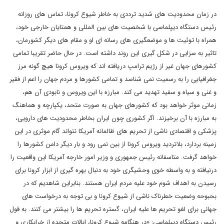
در زمان محدودیت های شدید ترددی به خاطر شیوع کرونا، تماس های روزانه
رئیس دستگاه دیپلماسی با شخصیت های بین المللی و همتایان خارجی خود،
همراه با توئیت ها و موضعگیری های رسانه ای او و مقام های دیگر کشورمان،
تاثیر به سزایی در شکل گیری این روند داشته است. در حال حاضر تقریبا تمامی
کشورهای جهان غیر از رژیم ترامپ دریافته اند که ویروس کرونا هیچ گونه مرز
جغرافیایی را به رسمیت نمی شناسد و تمامی کشورها و مردم جهان را اعم از فقیر
و غنی و سیاه و سفید تهدید می کند. مبارزه با این ویروس و نابودی آن هم،
زمانی موثر خواهد بود که کشورهای جهان به صورت متحد، یکپارچه و هماهنگ
به مبارزه با آن برخیزند. اگر کشوری چون ایران بخاطر محدودیت های دارویی،
پزشکی و اقتصادی ناشی از تحریم های ظالمانه آمریکا نتواند گام موثری در این
زمینه بردارد، بلاتردید ویروس کرونا از بین نمی رود و بار دیگر دامن کشورها را
خواهد گرفت. متاسفانه رئیس جمهوری و وزیر امور خارجه آمریکا این واقعیت را
درنیافته و به واسطه خوی وحشیگری خود به دنبال بهره گیری از ابزار کرونا برای
رسیدن به اهداف شوم خود علیه مردم ایران هستند. بنابراین شاهدیم که در
بحبوحه وضعیت خطرناک ناشی از شیوع کرونا و بی توجه به درخواست های
جهانی برای لغو تحریم ها علیه ایران، گستره تحریم ها را بیشتر می کنند. به قول
رئیس دستگاه دیپلماسی: «در هنگامه شیوع کرونا، ایالات متحده از خرابکاری و