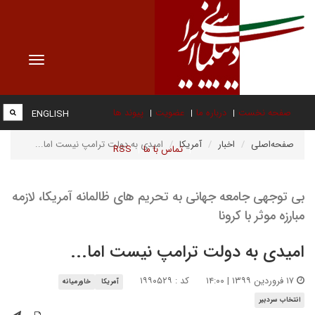
Toggle
vigation
صفحه نخست
درباره ما
عضویت
پیوند ها
ENGLISH
صفحه‌اصلی
اخبار
آمریکا
امیدی به دولت ترامپ نیست اما...
تماس با ما
RSS
بی توجهی جامعه جهانی به تحریم های ظالمانه آمریکا، لازمه
مبارزه موثر با کرونا
امیدی به دولت ترامپ نیست اما...
۱۷ فروردین ۱۳۹۹ | ۱۴:۰۰
کد : ۱۹۹۰۵۲۹
آمریکا
خاورمیانه
انتخاب سردبیر