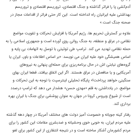
آدم‌کشی پا را فراتر گذاشته و جنگ اقتصادی، تروریسم اقتصادی و تروریسم
بهداشتی علیه ایرانیان راه انداخته است. این کار حتی فراتر از اقدامات مجاز در
صحنه جنگ است.»
علاوه بر گسترش تحریم ها، رژیم آمریکا با افزایش تحرکات و تقویت مواضع
نظامی در عراق و منطقه، به جنگ روانی روی آورده است و جمهوری اسلامی را به
حمله نظامی تهدید می کند. ترامپ طی توئیتی با توسل به اتهامات بی پایه و
اساس همیشگی خود علیه ایران می نویسد: «بر اساس اطلاعات و باور، ایران یا
گروه‌های نیابتی‌ اش در حال برنامه‌ریزی برای حمله‌ای پنهانی به نیروهای
آمریکایی و یا منافعش در عراق هستند. اگر این اتفاق بیافتد، قطعا ایران بهای
سنگینی خواهد پرداخت!» پایگاه تحلیلی اینترسپت با توجه به این تحرکات و
مواضع، در یادداشتی به قلم «مهدی حسن» هشدار می دهد که ترامپ درصدد
است از شیوع ویروس کرونا در جهان به عنوان پوششی برای جنگ با ایران بهره
برداری کند.
رفتار کینه جویانه و خصومت آمیز دولت های مختلف آمریکا در چهار دهه گذشته
علیه مردم ایران، به خوبی خوی وحشیانه و ضدبشری مقامات این کشور را برای
مردم کشورمان آشکار ساخته است و در نتیجه انتظاری از این کشور برای لغو