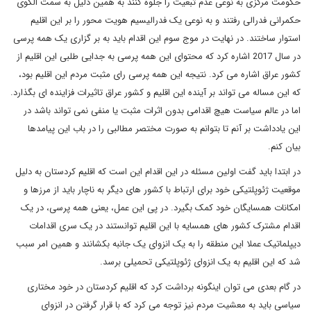
حکومت مرکزی به نوعی عدم تبعیت را جلوه کنند به همین دلیل به سمت الگوی
حکمرانی فدرالی رفتند و به نوعی یک فدرالیسیم هویت محور را بر این اقلیم
استوار ساختند. در نهایت در موج سوم این اقدام باید به بر گزاری یک همه پرسی
در سال 2017 اشاره کرد که محتوای این همه پرسی به جدایی طلبی این اقلیم از
کشور عراق اشاره می کرد. نتیجه این همه پرسی رای مثبت مردم این اقلیم بود،
که این مساله می تواند بر آینده این اقلیم و کشور عراق تاثیرات فزاینده ای بگذارد.
اما در عالم سیاست هیچ اقدامی بدون اثرات مثبت یا منفی نمی تواند باشد در
این یادداشت بر آنم تا بتوانم به صورت مختصر مطالبی را در باب این پیامدها
بیان کنم.
در ابتدا باید گفت اولین مسئله در این اقدام این است که اقلیم کردستان به دلیل
موقعیت ژئوپلتیکی خود برای ارتباط با کشور های دیگر به ناچار باید از مرزها و
امکانات همسایگان خود کمک بگیرد. در پی این عمل، یعنی همه پرسی، در یک
اقدام مشترک کشور های همسایه با این اقلیم توانستند در یک سری اقدامات
دیپلماتیک عملا این منطقه را به یک انزوای یک جانبه بکشانند و همین امر سبب
شد که این اقلیم به یک انزوای ژئوپلتیکی تحمیلی برسد.
در گام بعدی می توان اینگونه برداشت کرد که اقلیم کردستان در خود مختاری
سیاسی باید به معشیت مردم نیز توجه می کرد که با قرار گرفتن در انزوای