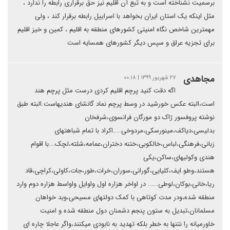
برسمیت نشناخته است و به تبع آن اقلیم نیز حق برقراری رابطه را ندارد ،
مثل اینکه یک استان ایران بخواهد با اسراییل رابطه برقرار کند ، ولی
مهمترین شاخص نگاه امنیتی کشورهای منطقه به اقلیم ، کمین و خیز اقلیم
برای تجزیه عراق و سپس دیگر کشورهای همسایه است
مجاهدی
۲۷ شهریور ۱۳۹۹ | ۰۰:۱۸
اگه دقت کنید پرچم اقلیم کردی درست مثل پرچم هند
است،البته عکس خورشید در وسط پرچم نماد گانشای هندیهاست.البته طبق
نوشته پروفسور ژاک دو مورگان فرانسوی،شرفخان
بدلیسی،دیاکف،مینورسکی،مردوخی....اکراد با تمام شباهتهای
زبانی،فرهنگی،لباس،خالکوبی،ختنه دختران،عمامه،شلته،لچک...با اقوام
هندی وکولیهای،ساکن،یکی
هستند،وطو.ایف،کلیایی،گورانی،سوران،خرات،طور،جات،کاولی،کراچی،قاد
ریا،خانی،بوکان،لوطی..... در اواخر هزاره اول واوایل واواسط هزاره دوم وارد
منطقه شده،ودر مدت کوتاهی با کمک دولتهای مسیحی،وبد خواهان
مسلمانان،تبدیل به ستون پنجم دشمنان دول منطقه شده و امنیت
خاورمیانه را نتنها به خطر بلکه تهدید به نابودی میکنند،واگر عاجلا چاره ای