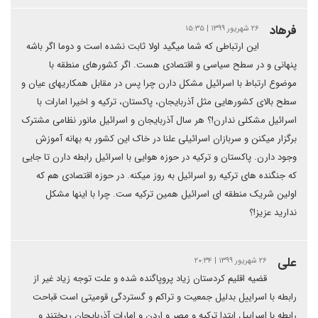
فرهاد
۲۶ شهریور ۱۳۹۹ | ۱۵:۳۵
این ارتباطی که شما میگید اولا ثابت نشده است و دوما اگر باشه
پنهانی و در سطح سیاسی و اقتصادی هست. اگر کشورهای منطقه با
موضوع ارتباط با اسرائیل مشکل دارن چرا پس در مقابل همکاریهای عیان و
سطح بالای کشورهایی مثل آذربایجان، پاکستان، ترکیه و اخیرا امارات با
اسرائیل مشکلی ندارن!؟ هر سال آذربایجان و اسرائیل مانور نظامی مشترک
برگزار میکنن و سربازان اسرائیلی علنا در خاک این کشور به بهانه آموزش
وجود دارن. پاکستان و ترکیه در حوزه هوایی با اسرائیل رابطه دارن تا جایی
که جنگنده های ترکیه رو اسرائیل به روز میکنه. در حوزه اقتصادی هم که
اولین شریک منطقه ای اسرائیل همین ترکیه ست. چرا با اینها مشکل
ندارید عزیز!؟
علی
۲۶ شهریور ۱۳۹۹ | ۲۰:۳۴
قضیه اقلیم کردستان زیاد پروپاگنده شده و علت توجه زیاد غیر از
رابطه با اسراییل بدلیل جمعیت و تراکم و گستردگی قومیتی است قباحت
رابطه با اسراییل ابتدا ترکیه و مصر و اردن و امارات آذربایجان ریختند و