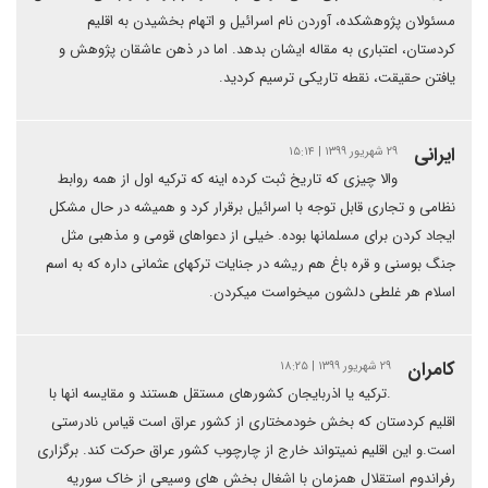
مسئولان پژوهشکدە، آوردن نام اسرائیل و اتهام بخشیدن بە اقلیم
کردستان، اعتباری بە مقالە ایشان بدهد. اما در ذهن عاشقان پژوهش و
یافتن حقیقت، نقطە تاریکی ترسیم کردید.
ایرانی
۲۹ شهریور ۱۳۹۹ | ۱۵:۱۴
والا چیزی که تاریخ ثبت کرده اینه که ترکیه اول از همه روابط
نظامی و تجاری قابل توجه با اسرائیل برقرار کرد و همیشه در حال مشکل
ایجاد کردن برای مسلمانها بوده. خیلی از دعواهای قومی و مذهبی مثل
جنگ بوسنی و قره باغ هم ریشه در جنایات ترکهای عثمانی داره که به اسم
اسلام هر غلطی دلشون میخواست میکردن.
كامران
۲۹ شهریور ۱۳۹۹ | ۱۸:۲۵
.ترکیه یا اذربایجان کشورهای مستقل هستند و مقایسه انها با
اقلیم کردستان که بخش خودمختاری از کشور عراق است قیاس نادرستی
است.و این اقلیم نمیتواند خارج از چارچوب کشور عراق حرکت کند. برگزاری
رفراندوم استقلال همزمان با اشغال بخش های وسیعی از خاک سوریه