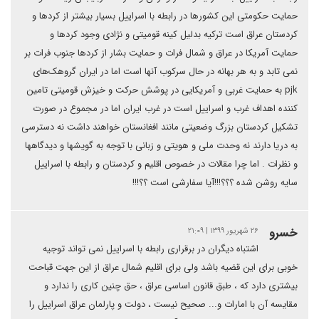
حمایت حکومتی این کشورها در رابطه با اسراییل بسیار بیشتر از کردها و
کردستان عراق است ترکیه بدلیل کینه قومیتی و نژادی وجود کردها و
حمایت آمریکا در عراق و شمال فرات و حمایت بشار از کردها جنوب فرات بر
نمی تابد و به هر بهانه در حال سرکوب آنها است اما در ایران گروهک‌های
pjk به حمایت غربی و آمریکایی در پوشش حرکت و خیزش قومیتی تامین
کننده اهداف غرب و اسراییل است در غرب ایران اما در مجموع در صورت
تشکیل کردستان بزرگ وضعیتی مانند افغانستان خواهند داشت نه دسترسی
به دریا دارند نه وحدت ملی و هویتی و زبانی با توجه به گویشها و دیدگاهها
و نظرات . اما چرا مقالات در خصوص اقلیم و کردستان و رابطه با اسراییل
سایه روشن شده ؟؟؟!!!آیا سفارشی است ؟؟!!!
خسرو
۲۶ شهریور ۱۳۹۹ | ۲۱:۰۹
اشتباه دیگران در برقراری رابطه با اسراییل نمی تواند توجیه
خوبی برای این قضیه باشد ولی برای اقلیم شمال عراق از این جهت قباحت
بیشتری دارد که ، طبق قانون اساسی عراق ، حق چنین کاری را ندارد و
مقایسه آن با امارات و... صحیح نیست ، دولت و پارلمان عراق اسراییل را