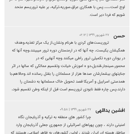
اوج است،،،،،.پس با همکاری عراق،سوریه،ترکیه، بر علیه تروریسم متحد
شویم که فردا دیر است.
حسن
۲۷ شهریور ۱۳۹۹ | ۰۲:۱۲
تروریست‌های کردی با هرنام ونشان،از یک مرکز تغذیه،وهدف
همگیشان یکیست، چه آنها که در ارمنستان دوره ترور میبینند،وچه آنها که
در یونان دوره تکمیلی ترور راطی میکنند.وچه آنهایی که در
محمور،سینجار،قندیل،دو ه اموزش خیانت وتقسیم ممالکی که سالها در اثر
جنایتهای بیشمارشان صدها هزار از مسلمانان را بقتل رسانده اند.وحالاهم،با
همدستی اسراییل و آمریکا قصد تحویل خاک مسلمانها به دشمنان را
دارند،پس چاره فقط نابودی تروریسم است قبل از اینکه وطن تقسیم شود،
افشین یداللهی
۲۷ شهریور ۱۳۹۹ | ۰۹:۵۸
چرا کشور های منطقه به ترکیه و آذربایجان نگاه
امنیتی دارند ، چون پهپاهای اسرائیلی از جمهوری جعلی آذربایجان وارد
مناطق هسته ای ایران شدند ، اولین کشورهای به ظاهر اسلامی هستند که