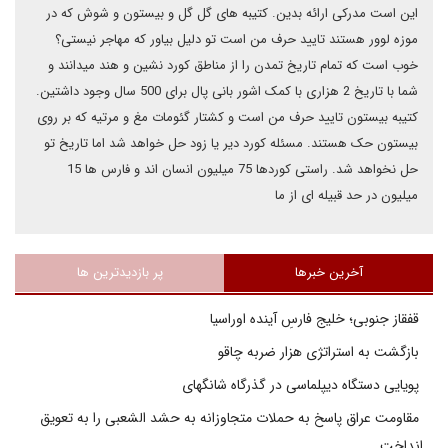
این است مدرکی ارائه بدین. کتیبه های گل گل و بیستون و شوش که در
موزه لوور هستند تایید حرف من است تو دلیل بیاور که مهاجر نیستی؟
خوب است که تمام تاریخ تمدن را از مناطق کورد نشین و هند میدانند و
شما با تاریخ 2 هزاری با کمک اشور بانی پال برای 500 سال وجود داشتین.
کتیبه بیستون تایید حرف من است و کشتار گئومات مغ و مرتیه که بر روی
بیستون حک هستند. مسئله کورد دیر یا زود حل خواهد شد اما تاریخ تو
حل نخواهد شد. راستی کوردها 75 میلیون انسان اند و فارس ها 15
میلیون در حد قبیله ای از ما
آخرین خبرها
پر بازدیدترین ها
قفقاز جنوبی؛ خلیج فارسِ آینده اوراسیا
بازگشت به استراتژی هزار ضربه چاقو
پویایی دستگاه دیپلماسی در گذرگاه شانگهای
مقاومت عراق پاسخ به حملات متجاوزانه به حشد الشعبی را به تعویق
انداخت