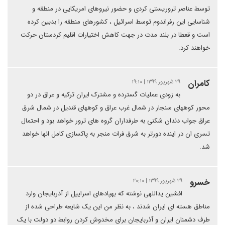
توسط عناصر تروریستی کردی و حضور نیروهای امریکایی در منطقه و
شناسایی این رفراندوم توسط اسرائیل ، کشورهای منطقه را بدبین کرده
است و قعطا در بلند مدت در جهت کاهش اختیارات اقلیم کردستان حرکت
خواهند کرد.
كامران
۲۹ شهریور ۱۳۹۹ | ۱۹:۱۰
به زودی عملیات گسترده و مشترک ایران ترکیه و عراق در دو
محور کوههای سنجار در شمال غرب عراق و کوههای قندیل در شمال شرق
عراق جواب دندان شکنی به طرفداران گروه های ترور خواهد بود و احتمال
تسری ان در اینده دورتر به شرق فرات منجر به پاکسازی کامل انها خواهد
شد.
خسرو
۲۹ شهریور ۱۳۹۹ | ۲۰:۱۰
افشین یداللهی نوشته که بهپادهای اسراییل از آذربایجان وارد
مناطق هسته ای ایران شدند ، به نظر من این یک شایعه طراحی شده از
طرف دشمنان ایران و آذربایجان برای مخدوش کردن روابط دو دولت با یک