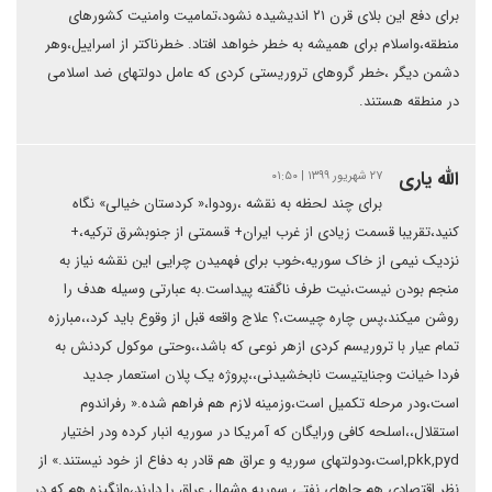
برای دفع این بلای قرن ۲۱ اندیشیده نشود،تمامیت وامنیت کشورهای
منطقه،واسلام برای همیشه به خطر خواهد افتاد. خطرناکتر از اسراییل،وهر
دشمن دیگر ،خطر گروهای تروریستی کردی که عامل دولتهای ضد اسلامی
در منطقه هستند.
الله یاری
۲۷ شهریور ۱۳۹۹ | ۰۱:۵۰
برای چند لحظه به نقشه ،رودوا،« کردستان خیالی» نگاه
کنید،تقریبا قسمت زیادی از غرب ایران+ قسمتی از جنوبشرق ترکیه،+
نزدیک نیمی از خاک سوریه،خوب برای فهمیدن چرایی این نقشه نیاز به
منجم بودن نیست،نیت طرف ناگفته پیداست.به عبارتی وسیله هدف را
روشن میکند،پس چاره چیست،؟ علاج واقعه قبل از وقوع باید کرد،،مبارزه
تمام عیار با تروریسم کردی ازهر نوعی که باشد،،وحتی موکول کردنش به
فردا خیانت وجنایتیست نابخشیدنی،،پروژه یک پلان استعمار جدید
است،ودر مرحله تکمیل است،وزمینه لازم هم فراهم شده.« رفراندوم
استقلال،،اسلحه کافی ورایگان که آمریکا در سوریه انبار کرده ودر اختیار
pkk,pyd,است،ودولتهای سوریه و عراق هم قادر به دفاع از خود نیستند.» از
نظر اقتصادی هم چاهای نفتی سوریه وشمال عراق را دارند،وانگیزه هم که در