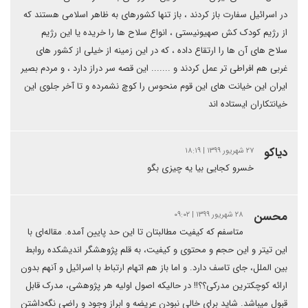
در اسرائیل سفارت باز کردند ، باز تنها کشورهای به ظاهر اسلامی هستند که
از رژیم کودک کش صهیونیستی ، انواع سلاح ها را خریده یا این رژیم
سلاح های آن ها را ارتقاع داده ، که در این زمینه از خیلی از کشور های
غربی هم افراطی تر عمل کردند و ....... این قصه سر دراز دارد ، و مردم بصیر
ایران این خیانت های این قوم منحوس را کوچ نشمرده و تا آخر جلوی این
خیانتکاران ایستاده اند
دياکو
۲۷ شهریور ۱۳۹۹ | ۱۸:۱۹
خسرو کجایی بیا یه چیزی بگو
محسن
۲۸ شهریور ۱۳۹۹ | ۰۹:۰۲
متاسفم کە کیفیت مطالبتان تا این حد پایین آمدە. مقالەای با
این تیتر و این حجم و محتوی و کیفیت، بە قلم پژوهشگر اندیشکدە روابط
بین الملل، جای تاسف دارد. و اما باز هم اتهام ارتباط با اسرائیل و آنهم بدون
ارائە کوچکترین مدرکی؟؟!! در حالیکە اصول اولیە هر پژوهشی، مدرک قابل
قبول میباشد. شاید برای خالی نبودن عریضە و ابراز وجود و راضی نگەداشتن