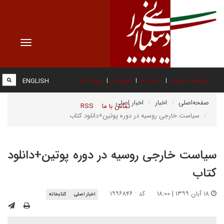
Toggle
vigation
صفحه نخست
درباره ما
عضویت
پیوند ها
ENGLISH
صفحه‌اصلی
اخبار
اخبار اصلی
تماس با ما
RSS
سیاست خارجی روسیه در دوره پوتین+دانلود کتاب
سیاست خارجی روسیه در دوره پوتین+دانلود
کتاب
۱۸ آبان ۱۳۹۹ | ۱۸:۰۰
کد : ۱۹۹۶۸۴۶
اخبار اصلی
کتابخانه