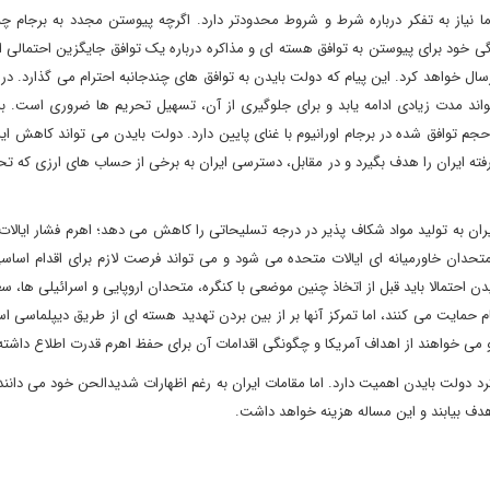
 نیاز به تفکر درباره شرط و شروط محدودتر دارد. اگرچه پیوستن مجدد به برجام چن
گی خود برای پیوستن به توافق هسته ای و مذاکره درباره یک توافق جایگزین احتمالی ا
ارسال خواهد کرد. این پیام که دولت بایدن به توافق های چندجانبه احترام می گذارد. در
د مدت زیادی ادامه یابد و برای جلوگیری از آن، تسهیل تحریم ها ضروری است. برا
 المللی انرژی اتمی گزارش داده است که ایران 12 برابر حجم توافق شده در برجام اورانیوم با غنای پایین دارد. دولت بایدن می تواند کا
 دو سانتریفیوژ پیشرفته ایران را هدف بگیرد و در مقابل، دسترسی ایران به برخی از حساب های ارزی ک
ان به تولید مواد شکاف پذیر در درجه تسلیحاتی را کاهش می دهد؛ اهرم فشار ایالات
تحدان خاورمیانه ای ایالات متحده می شود و می تواند فرصت لازم برای اقدام اساسی
یدن احتمالا باید قبل از اتخاذ چنین موضعی با کنگره، متحدان اروپایی و اسرائیلی ها، س
ام حمایت می کنند، اما تمرکز آنها بر از بین بردن تهدید هسته ای از طریق دیپلماسی ا
و می خواهند از اهداف آمریکا و چگونگی اقدامات آن برای حفظ اهرم قدرت اطلاع داشته 
د دولت بایدن اهمیت دارد. اما مقامات ایران به رغم اظهارات شدیدالحن خود می دانند 
 هدف بیابند و این مساله هزینه خواهد داشت.