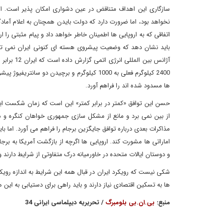
سازگاری این اهداف متناقض در عین دشواری امکان پذیر است. اما
نخواهد بود، اما ضرورت دارد که دولت بایدن همچنان به اعلام آماد
اتفاقی که به اروپایی ها اطمینان خاطر خواهد داد و پیام مثبتی را 
باید نشان دهد که وضعیت پیشروی هسته ای کنونی ایران نمی توان
آژانس بین
2400 کیلوگرم فعلی به 1000 کیلوگرم و برچیدن
ها مسدود شده اند را فراهم آورد.
حسن این توافق «کمتر در برابر کمتر» این است که زمان شکست ایر
از بین نمی برد و مانع از مشکل سازی جمهوری خواهان کنگره و م
مذاکرات بعدی درباره توافق جایگزین برجام را فراهم می آورد. اما با
اماراتی ها مشورت کند. اروپایی ها اگرچه از بازگشت آمریکا به برج
و دوستان ایالات متحده در خاورمیانه درک متفاوتی از شرایط دارند 
شکی نیست که رویکرد ایران در قبال همه این شرایط به اندازه رویکر
ها به تسکین اقتصادی نیاز دارند و باید راهی برای دستیابی به این
منبع:
بی.ان.بی بلومبرگ
/ تحریریه دیپلماسی ایرانی 34