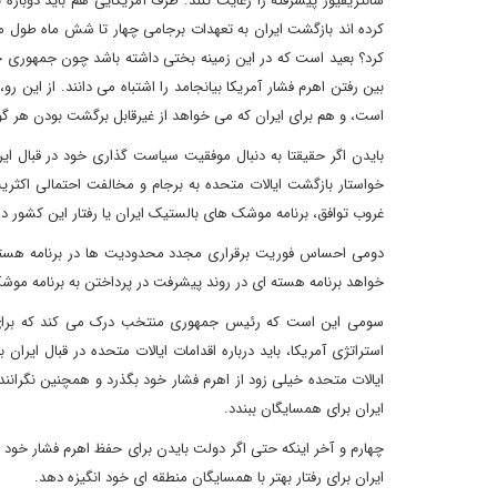
سانتریفیوژ پیشرفته را رعایت کنند. طرف آمریکایی هم باید دوباره ت
کرده اند بازگشت ایران به تعهدات برجامی چهار تا شش ماه طول 
کرد؟ بعید است که در این زمینه بختی داشته باشد چون جمهوری خواه
بین رفتن اهرم فشار آمریکا بیانجامد را اشتباه می دانند. از این
است، و هم برای ایران که می خواهد از غیرقابل برگشت بودن هر گونه توافقنامه احتمالی بعدی 
بایدن اگر حقیقتا به دنبال موفقیت سیاست گذاری خود در قبال ایرا
خواستار بازگشت ایالات متحده به برجام و مخالفت احتمالی اکثر
غروب توافق، برنامه موشک های بالستیک ایران یا رفتار این کشور د
دومی احساس فوریت برقراری مجدد محدودیت ها در برنامه هسته
خواهد برنامه هسته ای در روند پیشرفت در پرداختن به برنامه مو
سومی این است که رئیس جمهوری منتخب درک می کند که برای جل
استراتژی آمریکا، باید درباره اقدامات ایالات متحده در قبال ایران
ایالات متحده خیلی زود از اهرم فشار خود بگذرد و همچنین نگرانند 
ایران برای همسایگان ببندد.
چهارم و آخر اینکه حتی اگر دولت بایدن برای حفظ اهرم فشار خود بر ا
ایران برای رفتار بهتر با همسایگان منطقه ای خود انگیزه دهد.