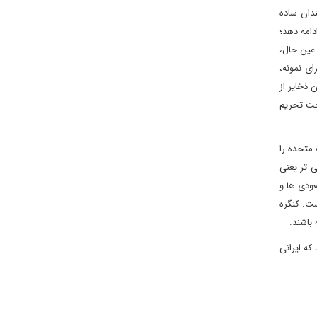
دان ساده
دامه دهد؛
 عین حال،
ی نمونه،
هش این ذخایر از
ه تحت تحریم
 متحده را
 تر یعنی
عودی ها و
ست. کنگره
باشند.
که ایرانی