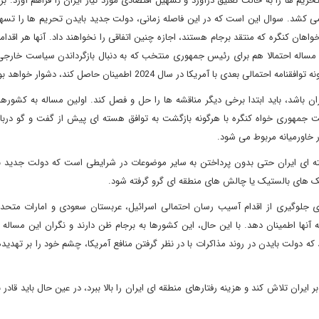
حریم ها را به حالت تعلیق درآورد و تسهیل اقتصادی مورد نیاز ایران را فراهم آورد. بر
می کشد. سوال این است که در این فاصله زمانی، دولت جدید بایدن تحریم ها را تسه
ان کنگره که منتقد برجام هستند، اجازه چنین اتفاقی را نخواهند داد. آنها هر اقدامی
 رو، مساله احتمالا هم برای رئیس جمهوری منتخب که به دنبال بازگرداندن سیاست خارج
با آمریکا در سال 2024 اطمینان حاصل کند، دشوار خواهد بود.
ن باشد، باید ابتدا برخی دیگر مناقشه ها را حل و فصل کند. اولین مساله به کشورها
یت جمهوری خواه کنگره با هرگونه بازگشت به توافق هسته ای پیش از گفت و گو دربار
ر خاورمیانه مربوط می شود.
 ای ایران حتی بدون پرداختن به سایر موضوعات در شرایطی است که دولت جدید ب
شک های بالستیک یا چالش های منطقه ای گرو گرفته شود.
وگیری از اقدام آسیب رسان احتمالی اسرائیل، عربستان سعودی و امارات متحده
 به آنها اطمینان دهد. با این حال، این کشورها به برجام ظن دارند و نگران این مساله
که دولت بایدن در روند مذاکرات با در نظر گرفتن منافع آمریکا، چشم خود را بر تهدیده
یران تلاش کند و هزینه رفتارهای منطقه ای ایران را بالا ببرد، در عین حال باید قادر ب