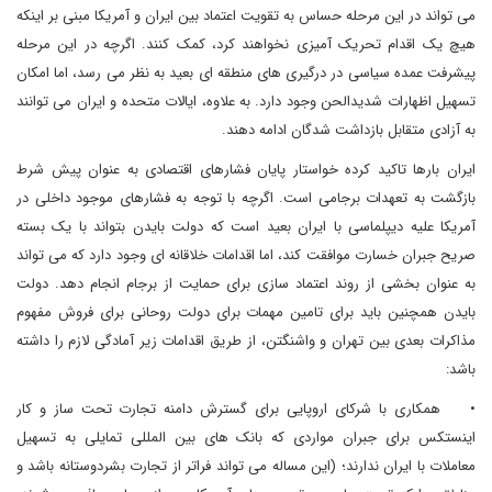
می تواند در این مرحله حساس به تقویت اعتماد بین ایران و آمریکا مبنی بر اینکه
هیچ یک اقدام تحریک آمیزی نخواهند کرد، کمک کنند. اگرچه در این مرحله
پیشرفت عمده سیاسی در درگیری های منطقه ای بعید به نظر می رسد، اما امکان
تسهیل اظهارات شدیدالحن وجود دارد. به علاوه، ایالات متحده و ایران می توانند
به آزادی متقابل بازداشت شدگان ادامه دهند.
ایران بارها تاکید کرده خواستار پایان فشارهای اقتصادی به عنوان پیش شرط
بازگشت به تعهدات برجامی است. اگرچه با توجه به فشارهای موجود داخلی در
آمریکا علیه دیپلماسی با ایران بعید است که دولت بایدن بتواند با یک بسته
صریح جبران خسارت موافقت کند، اما اقدامات خلاقانه ای وجود دارد که می تواند
به عنوان بخشی از روند اعتماد سازی برای حمایت از برجام انجام دهد. دولت
بایدن همچنین باید برای تامین مهمات برای دولت روحانی برای فروش مفهوم
مذاکرات بعدی بین تهران و واشنگتن، از طریق اقدامات زیر آمادگی لازم را داشته
باشد:
• همکاری با شرکای اروپایی برای گسترش دامنه تجارت تحت ساز و کار
اینستکس برای جبران مواردی که بانک های بین المللی تمایلی به تسهیل
معاملات با ایران ندارند؛ (این مساله می تواند فراتر از تجارت بشردوستانه باشد و