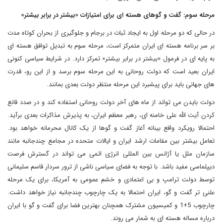
مرحله سوم: گفت و گوهای هسته ای برای امتیازات «بیشتر در برابر بیشتر»
در حالی که دو مرحله اول به ایجاد ثبات در برجام و جلوگیری از بحران کوتاه مدت
بر سر برنامه هسته ای ایران متمرکز است، مرحله سوم به تبدیل توافق هسته ای
به پایه ای در فرمول «بیشتر در برابر بیشتر» تمرکز دارد. در شرایط سیاسی کنونی
ایران بعید است که دولت روحانی به این مرحله سوم برسد و از این رو، قدرت
های جهانی باید برای پیشبرد این مرحله منتظر دولت بعدی بمانند.
دولت بایدن می تواند از ماه های آخر دولت روحانی استفاده کند و در صدد قانع
کردن آیت الله علی خامنه ای، رهبر معظم ایران، به پذیرش مذاکرات بعدی برآید.
احتمالا رویکرد واقع بینانه آغاز گفت و گوها از یک کانال محرمانه خواهد بود.
تعامل بیشتر بین مقامات ارشد ایران و ایالات متحده در مجامع چندجانبه مانند
سازمان ملل یا آژانس بین المللی انرژی اتمی می تواند در گسترش فرصت
دیپلماسی مفید باشد. با توجه به فضای سیاسی ناشی از ترور سردار قاسم سلیمانی
توسط دولت ترامپ و بی اعتمادی و خشم عمومی به آمریکا، برای یک مرحله
علنی تر گفت و گو، ایران احتمالا به یک چارچوب چندجانبه نیاز خواهد داشت.
چارچوب 5+1 و کمیسیون مشترک همچنان بهترین فضا برای گفت و گو با ایران
درباره مساله هسته ای به شمار می روند.