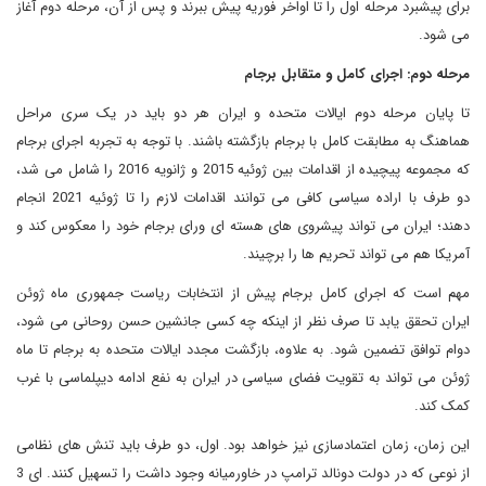
برای پیشبرد مرحله اول را تا اواخر فوریه پیش ببرند و پس از آن، مرحله دوم آغاز
می شود.
مرحله دوم: اجرای کامل و متقابل برجام
تا پایان مرحله دوم ایالات متحده و ایران هر دو باید در یک سری مراحل
هماهنگ به مطابقت کامل با برجام بازگشته باشند. با توجه به تجربه اجرای برجام
که مجموعه پیچیده از اقدامات بین ژوئیه 2015 و ژانویه 2016 را شامل می شد،
دو طرف با اراده سیاسی کافی می توانند اقدامات لازم را تا ژوئیه 2021 انجام
دهند؛ ایران می تواند پیشروی های هسته ای ورای برجام خود را معکوس کند و
آمریکا هم می تواند تحریم ها را برچیند.
مهم است که اجرای کامل برجام پیش از انتخابات ریاست جمهوری ماه ژوئن
ایران تحقق یابد تا صرف نظر از اینکه چه کسی جانشین حسن روحانی می شود،
دوام توافق تضمین شود. به علاوه، بازگشت مجدد ایالات متحده به برجام تا ماه
ژوئن می تواند به تقویت فضای سیاسی در ایران به نفع ادامه دیپلماسی با غرب
کمک کند.
این زمان، زمان اعتمادسازی نیز خواهد بود. اول، دو طرف باید تنش های نظامی
از نوعی که در دولت دونالد ترامپ در خاورمیانه وجود داشت را تسهیل کنند. ای 3