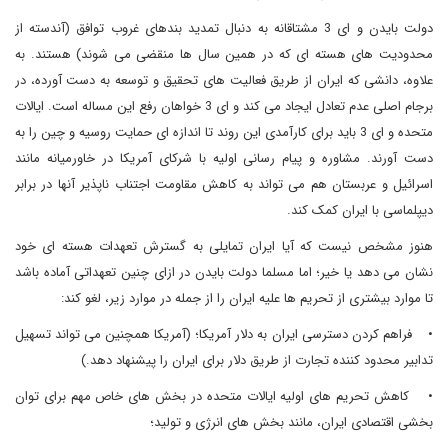
دولت بایدن و ای 3 مشتاقانه به دنبال تمدید بندهای غروب توافق (آندسته از
محدودیت های هسته ای که در همین سال ها منقضی می شوند) هستند. به
علاوه، دانشی که ایران از طریق فعالیت های تحقیق و توسعه به دست آورده، در
برجام اصلی عدم تعادل ایجاد می کند و ای 3 خواهان رفع این مساله است. ایالات
متحده و ای 3 باید برای کارآمدی این روند تا اندازه ای حمایت روسیه و چین را به
دست آورند. مشاوره و پیام رسانی اولیه با شرکای آمریکا در خاورمیانه مانند
اسرائیل و عربستان هم می تواند به کاهش مقاومت اجتناب ناپذیر آنها در برابر
دیپلماسی با ایران کمک کند.
هنوز مشخص نیست که آیا ایران تمایلی به گسترش تعهدات هسته ای خود
نشان می دهد یا خیر؛ اما مسلما دولت بایدن در ازای چنین تعهداتی آماده باشد
تا موارد بیشتری از تحریم ها علیه ایران را از جمله در موارد زیر، لغو کند:
• فراهم کردن دسترسی ایران به دلار آمریکا؛ (آمریکا همچنین می تواند تسهیل
تدابیر محدود کننده تجارت از طریق دلار برای ایران را پیشنهاد دهد.)
• کاهش تحریم های اولیه ایالات متحده در بخش های خاص مهم برای توان
بخشی اقتصادی ایران، مانند بخش های انرژی و تولید؛