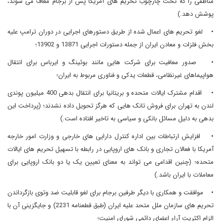
مناطقی را که تحت چارچوب تحریم های آمریکا پس از برجام معاف می شوند،
پوشش دهد.)
• لغو تحریم های اعمال شده از طریق دستورهای اجرایی در دوران ترامپ علیه
بخش فلزات و معادن ایران از جمله دستورات اجرایی 13871 و 13902؛
• صدور معافیت برای شرکت هایی مانند بوئینگ و ایرباس برای انتقال
هواپیماهای غیرنظامی، قطعات یدکی و فناوری مربوط به ایران؛
• اقدام مشترک ایالات متحده و بریتانیا برای انتقال بدهی 400 میلیون پوندی
لندن به تهران برای فروش تانک هایی که هرگز تحویل داده نشدند؛ (پرداخت این
بدهی به دلیل مسائل بانکی و سیاسی به تاخیر افتاده است.)
• افزایش ارتباطات بین اداره کنترل دارایی های خارجی و وزارت امور خارجه
آمریکا با فعالان تجاری و بانک های اروپایی در رابطه با تسهیل تحریم های ایالات
متحده؛ (چنین اقدامی می تواند به معنای تعیین یک یا دو بانک اروپایی برای
معاملات با ایران باشد.)
• موافقت و همکاری با دیگر طرفین برجام برای لغو قابلیت ضد وتوی بازگرداندن
تحریم های سازمان ملل متحد علیه ایران (طبق قطعنامه 2231) و جایگزینی آن با
الزام اکثریت آراء اعضای دائمی شورای امنیت؛