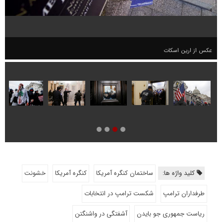
عکس از ارین اسکات
کلید واژه ها:
ساختمان کنگره آمریکا
کنگره آمریکا
خشونت
طرفداران ترامپ
شکست ترامپ در انتخابات
ریاست جمهوری جو بایدن
آشفتگی در واشنگتن