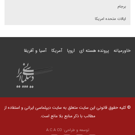
برجام
ایالات متحده امریکا
خاورمیانه
پرونده هسته ای
اروپا
آمریکا
آسیا و آفریقا
© کلیه حقوق قانونی این سایت متعلق به سایت دیپلماسی ایرانی و استفاده از
مطالب با ذکر منابع بلا مانع است.
توسعه و طراحی:
A.C.A CO