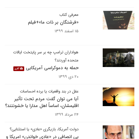
معرفی کتاب
«فرشتگان بر ذات ما»+فیلم
۱۵ اسفند ۱۳۹۹
هواداران ترامپ چه بر سر پایتخت ایالات
متحده آوردند؟
حمله به دموکراسی آمریکایی
گالری
۲۰ دی ۱۳۹۹
عقل در بند واقعیات یا برده احساسات
آیا می توان گفت مردم تحت تأثیر
اقلیمشان، اساساً اهل مدارا یا خشونتند؟
۲۴ مرداد ۱۳۹۹
دولت آمریکا، بازیگری «عادی» یا استثنایی؟
بی انصافی در «عادی خواندن» امریکا و