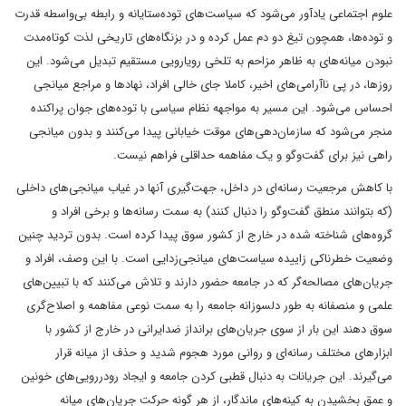
علوم اجتماعی یادآور می‌شود که سیاست‌های توده‌ستایانه و رابطه بی‌واسطه قدرت
و توده‌ها، همچون تیغ دو دم عمل کرده و در بزنگاه‌های تاریخی لذت کوتاه‌مدت
نبودن میانه‌های به ظاهر مزاحم به تلخی رویارویی مستقیم تبدیل می‌شود. این
روزها، در پی ناآرامی‌های اخیر، کاملا جای خالی افراد، نهادها و مراجع میانجی
احساس می‌شود. این مسیر به مواجهه نظام سیاسی با توده‌های جوان پراکنده
منجر می‌شود که سازمان‌دهی‌های موقت خیابانی پیدا می‌کنند و بدون میانجی
راهی نیز برای گفت‌وگو و یک مفاهمه حداقلی فراهم نیست.
با کاهش مرجعیت رسانه‌ای در داخل، جهت‌گیری آنها در غیاب میانجی‌های داخلی
(که بتوانند منطق گفت‌وگو را دنبال کنند) به سمت رسانه‌ها و برخی افراد و
گروه‌های شناخته شده در خارج از کشور سوق پیدا کرده است. بدون تردید چنین
وضعیت خطرناکی زاییده سیاست‌های میانجی‌زدایی است. با این وصف، افراد و
جریان‌های مصالحه‌گر که در جامعه حضور دارند و تلاش می‌کنند که با تبیین‌های
علمی و منصفانه به طور دلسوزانه جامعه را به سمت نوعی مفاهمه و اصلاح‌گری
سوق دهند این بار از سوی جریان‌های برانداز ضدایرانی در خارج از کشور با
ابزارهای مختلف رسانه‌ای و روانی مورد هجوم شدید و حذف از میانه قرار
می‌گیرند. این جریانات به دنبال قطبی کردن جامعه و ایجاد رودررویی‌های خونین
و عمق بخشیدن به کینه‌های ماندگار، از هر گونه حرکت جریان‌های میانه