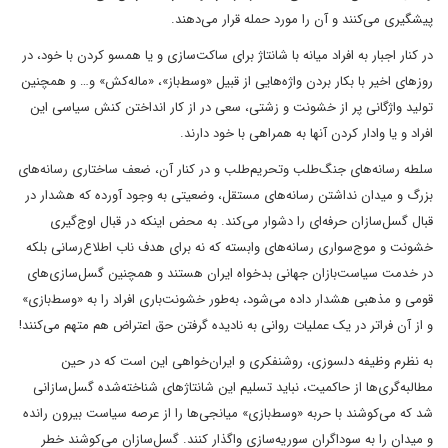
پیشگیری می‌کنند و آن را مورد حمله قرار می‌دهند.
در کنار اجبار به افراد میانه با شانتاژ برای ساکت‌سازی و یا همسو کردن با خود، در
روزهای اخیر با بکار بردن واژه‌هایی از قبیل «وسط‌باز»، «ماله‌کش» و… و همچنین
تولید واژگانی پر از خشونت و زشتی، سعی در از کار انداختن کنش سیاسی این
افراد و یا وادار کردن آنها به همراهی با خود دارند.
سلطه رسانه‌های جنگ‌طلب وتحریم‌طلب و در کنار آن، ضعف ساختاری رسانه‌های
بزرگ و میدان نداشتن رسانه‌های مستقل، وضعیتی به وجود آورده که هشدار در
قبال گسل‌سازان حرفه‌ای را دشوار می‌کند. به محض اینکه در قبال اوج‌گیری
خشونت و موج‌سواری رسانه‌های وابسته که نه برای هدف ناب اطلاع‌رسانی بلکه
در خدمت سیاست‌بازان جهانی بدخواه ایران هستند و همچنین گسل‌سازی‌های
قومی و مذهبی هشدار داده می‌شود، به‌طور خشونت‌باری افراد را به «وسط‌بازی»
و از آن فراتر در یک عملیات روانی به نادیده گرفتن حق اعتراض هم متهم می‌کنند!
به نظرم وظیفه دلسوزی، روشنفکری و ایران‌خواهی این است که در حین
مطالبه‌گری‌ها از حاکمیت، نباید تسلیم این شانتاژهای شناخته‌شده گسل‌سازانی
شد که می‌کوشند با حربه «وسط‌بازی» میانجی‌ها را از عرصه سیاست بیرون رانده
و میدان را به سوداگران سوریه‌سازی واگذار کنند. گسل‌سازان می‌کوشند خطر