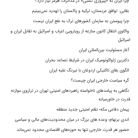
چرا ایران به «پیروزی نسبی» در مذاکرات هرمز نیاز دارد؟
بقایی: توافق عربستان، ترکیه و پاکستان را تهدید نمی‌بینیم
چرا پیوستن به سازمان کشورهای ترک به نفع ایران نیست
واکاوی انتقال کانون منازعه از رویارویی اعراب و اسرائیل به تقابل ایران و
اسرائیل
آغاز مسئولیت بین‌المللی ایران
دکترین ژئواکونومیک ایران در شرایط تصاعد بحران
الگوی بقای تاکتیکی اردوغان با نیرنگ علیه ایران
گره سیاست خارجی ایران چیست؟
نگاهی به پیامدهای ناخواسته راهبردهای امنیتی تهران در ترازوی موازنه
قدرت در خاورمیانه
پیمان دفاعی مکه؛ نظم امنیتی جدید منطقه
اندی برنهام؛ وعده های بزرگ در میان محدودیت‌های مالی و سیاسی
حضور هر قدرت خارجی تنها به حوزه‌های اقتصادی محدود نمی‌ماند