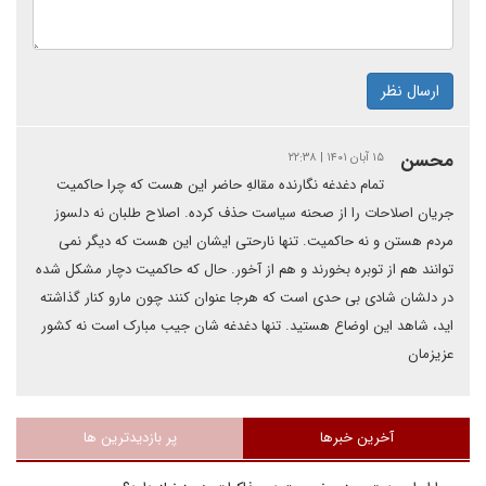
ارسال نظر
محسن
۱۵ آبان ۱۴۰۱ | ۲۲:۳۸
تمام دغدغه نگارنده مقالهِ حاضر این هست که چرا حاکمیت
جریان اصلاحات را از صحنه سیاست حذف کرده. اصلاح طلبان نه دلسوز
مردم هستن و نه حاکمیت. تنها نارحتی ایشان این هست که دیگر نمی
توانند هم از توبره بخورند و هم از آخور. حال که حاکمیت دچار مشکل شده
در دلشان شادی بی حدی است که هرجا عنوان کنند چون مارو کنار گذاشته
اید، شاهد این اوضاع هستید. تنها دغدغه شان جیب مبارک است نه کشور
عزیزمان
آخرین خبرها
پر بازدیدترین ها