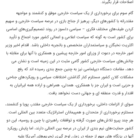
اصلاحات قرار بگیرند.
گام سوم برای برخورداری از یک سیاست خارجی موفق و کنشمند و مواجهه
مقتدرانه با کشورهای دیگر، پرهیز از جناح بازی در عرصه سیاست خارجی و سهیم
کردن طیف‌های مختلف فکری – سیاسی دلسوز در روند تصمیم‌گیری‌های اساسی
برای کشور است به گونه که سیاست اعلامی و اعمالی کشور مورد اجماع و تأیید
اکثریت نخبگان و سیاستمداران متخصص و باتجربه داخلی باشد. اقدام اخیر وزیر
امور خارجه در دعوت از وزرای امور خارجه پیشین و همفکری با آنها برای مقابله با
چالش‌های سیاست خارجی کشور گامی مثبت در این زمینه است و نشان می
دهد، مقامات دستگاه دیپلماسی نیز به چنین جمع بندی رسیده اند که رفع
مشکلات کلان کشور مستلزم کنار گذاشتن اختلافات سیاسی و رویکردهای جناحی
و حزبی است و ایران جز با همفکری، همدلی، همراهی و اراده همه ایرانیان به
اقتدار و قدرت منطقه ای و جهانی دست نخواهد یافت.
سوای از الزامات داخلی، برخورداری از یک سیاست خارجی مقتدر، پویا و کنشمند،
مستلزم برخورداری از متحدان و همپیمانان استراتژیک متعدد بین المللی است.
هر چند پیرو تلاش‌های صورت گرفته و توافقات راهبردی با چین و روسیه، این دو
کشور حمایت‌های نیم بندی از ایران در عرصه بین المللی دارند، اما پایش رویکرد
آنها در بزنگاه های مهم از جمله در زمان اوج گیری تحریم‌های آمریکا علیه