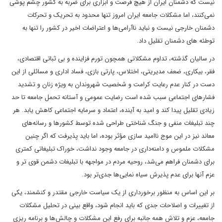
نیست که دشمنان ایران از هیچ فرصت و ابزاری برای ضربه به کشور چشم پوشی
نمی‌کنند، اما مشکلات جامعه ایران امروز تنها محدود به تحریک و تحرکات
دشمنان خارجی نیست و نباید ناآرامی‌ها و اعتراضات اخیر در کشور را تنها به
توطئه های دشمنان تقلیل داد.
در سالیان گذشته، تداوم مشکلاتی همچون تورم فزاینده و بی ثباتی اقتصادی،
فقر، بیکاری، ضعف مدیریتی، اختلاس، پارتی بازی، فساد اداری و مسائلی از این
دست در کنار عدم رعایت کرامت و شخصیت شهروندان به ویژه زنان و تشدید
فشارهای اجتماعی سبب شده است رضایت عمومی و آستانه تحمل جامعه تا حد
زیادی تقلیل پیدا کند و امید به آینده، اعتماد و سرمایه اجتماعی کاهش یابد. هر
چند تبلیغات منفی و جنگ شناختی طراحی شده توسط کشورها و رسانه‌های
معاند نیز در این موج ناامید سازی مؤثر بوده، اما باید پذیرفت که اگر چنین
مشکلات ملموس و دامنه‌داری در جامعه وجود نداشت، خوراک تبلیغاتی کمتری
برای دشمنان فراهم می‌شد، روحیه مردم در مواجهه با تبلیغات دشمن قوی تر و
عزم آنها برای عدم پذیرش سیاه نمایی‌ها جدی‌تر بود.
بر این اساس به منظور برخورداری از یک سیاست خارجی مقتدر و کنشمند، یکی
از تغییرات و اصلاحات جدی که باید انجام شود، واقع بینی در تحلیل مشکلات
جامعه، عزم و تلاش همه جانبه برای رفع این مشکلات و چالش‌ها و برنامه ریزی