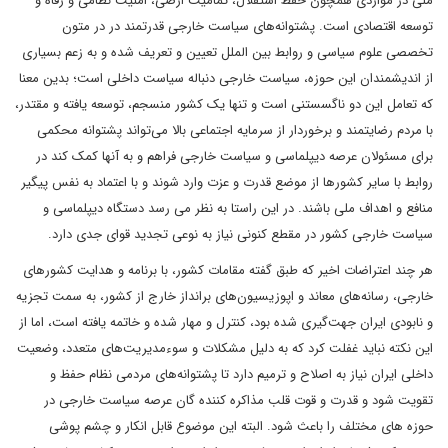
ملی در مواردی همچون حفظ استقلال، تمامیت ارضی، امنیت نظامی و رفاه و
توسعه اقتصادی است. پشتوانه‌های سیاست خارجی قدرتمند در در متون
تخصصی علوم سیاسی و روابط بین الملل تعیین و تعریف شده و به زعم بسیاری
از اندیشمندان این حوزه، سیاست خارجی دنباله سیاست داخلی است؛ بدین معنا
که تعامل این دو ناگسستنی است و تنها یک کشور منسجم، توسعه یافته و مقتدر،
با مردم رضایتمند و برخوردار از سرمایه اجتماعی بالا می‌تواند پشتوانه محکمی
برای مسئولان عرصه دیپلماسی و سیاست خارجی فراهم و به آنها کمک کند در
روابط با سایر کشورها از موضع قدرت و عزت وارد شوند و با اعتماد به نفس پیگیر
منافع و اهداف ملی باشند. در این راستا به نظر می رسد دستگاه دیپلماسی و
سیاست خارجی کشور در مقطع کنونی نیاز به نوعی تجدید قوای جدی دارد.
هر چند اعتراضات اخیر که طبق گفته مقامات کشور، با برنامه و هدایت کشورهای
خارجی، رسانه‌های معاند و اپوزیسیون‌های برانداز خارج از کشور، به سمت تجزیه
و نابودی ایران جهت‌گیری شده بود، کنترل و مهار شده و خاتمه یافته است، اما از
این نکته نباید غفلت کرد که به دلیل مشکلات و سوءمدیریت‌های متعدد، وضعیت
داخلی ایران نیاز به اصلاح و ترمیم دارد تا پشتوانه‌های مردمی نظام حفظ و
تقویت شود و قدرت و قوت قلب مذاکره کننده گان عرصه سیاست خارجی در
حوزه های مختلف را باعث شود. البته این موضوع قابل انکار و چشم پوشی