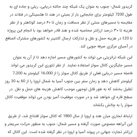
کریدور شمال- جنوب به عنوان یک شبکه چند حالته دریایی، ریلی و جاده ای به
طول 7200 کیلومتر برای جابجایی بار از بمبئی در هند تا هلسینکی در فنلاند در
مقایسه با مسیرهای سنتی از نظر مسافت و زمان تا ۴۰ درصد کوتاهتر و از نظر
هزینه تا ۳۰ درصد ارزانتر محاسبه شده و هند قادر خواهد بود با انجام این پروژه
تا 20٪ در هزینه حمل و نقل و تدارکات ارسال کانتینر به کشورهای مشترک المنافع
در آسیای مرکزی صرفه جویی کند.
این شبکه ترانزیتی می تواند به کشورهای مسیر اجازه دهد تا از آن به عنوان
مسیر جایگزین کانال سوئز استفاده نمایند. از نظر تئوری این کریدور می تواند
فاصله مسیر دریایی فعلی از طریق کانال سوئز را از 16،000 کیلومتر به 7،200
کیلومتر کاهش دهد و زمان سفر بین جنوب آسیا به شمال اروپا را از 60 به 30 روز
تقلیل بخشد که به طور قابل توجهی موجب کاهش هزینه های حمل و نقل. در
سطح قاره ای خواهد شد و در صورت موفقیت آمیز بودن می تواند موقعیت کانال
سوئز را به چالش بکشاند.
ارتباط تجاری میان هند و اروپا از سال 1860 که کانال سوئز افتتاح شد، از طریق
این آبراهه مصنوعی صورت گرفته و مسیر شمال- جنوب به منظور حرکت سریعتر و
ارزانتر تجارت جهانی در پیوند آسیا و اروپا در نظر گرفته شده است. این کانال که