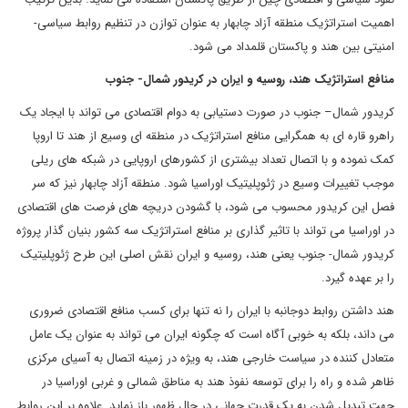
اهمیت استراتژیک منطقه آزاد چابهار به عنوان توازن در تنظیم روابط سیاسی-
امنیتی بین هند و پاکستان قلمداد می شود.
منافع استراتژیک هند، روسیه و ایران در کریدور شمال- جنوب
کریدور شمال– جنوب در صورت دستیابی به دوام اقتصادی می تواند با ایجاد یک
راهرو قاره ای به همگرایی منافع استراتژیک در منطقه ای وسیع از هند تا اروپا
کمک نموده و با اتصال تعداد بیشتری از کشورهای اروپایی در شبکه های ریلی
موجب تغییرات وسیع در ژئوپلیتیک اوراسیا شود. منطقه آزاد چابهار نیز که سر
فصل این کریدور محسوب می شود، با گشودن دریچه های فرصت های اقتصادی
در اوراسیا می تواند با تاثیر گذاری بر منافع استراتژیک سه کشور بنیان گذار پروژه
کریدور شمال- جنوب یعنی هند، روسیه و ایران نقش اصلی این طرح ژئوپلیتیک
را بر عهده گیرد.
هند داشتن روابط دوجانبه با ایران را نه تنها برای کسب منافع اقتصادی ضروری
می داند، بلکه به خوبی آگاه است که چگونه ایران می تواند به عنوان یک عامل
متعادل کننده در سیاست خارجی هند، به ویژه در زمینه اتصال به آسیای مرکزی
ظاهر شده و راه را برای توسعه نفوذ هند به مناطق شمالی و غربی اوراسیا در
جهت تبدیل شدن به یک قدرت جهانی در حال ظهور باز نماید. علاوه بر این روابط