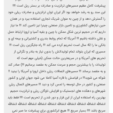
پیشرفت کامل عظیم مسیرهای ترانزیت و صادرات بر بستر ریل است !!!!
این سند رو به رشد خواهد بود اگر ایران توان ترانزیتی و صادرات ریلی خود
را گسترش دهد و از چین به عنوان شریک تجاری استفاده ببرد و در همان
حین نیازهای کشاورزی و تامین بازار صنعتی چینرا نیز تامین کند !!! ما نیاز
داریم که در حجیم ترین شکل ممکن با چین و بقیه آسیا و اروپا ارتباط حمل
و نقلی داشته باشیم !!! آمریکا که تمام روابط بندری و کشتیرانی و بیمه ای و
بانکی ما را 42 سال است تحریم کرده می کند !!! راه جایگزین ریل است !!!
مسیری که ایران بتواند تمام تولیداتش را بدون نیاز به بنادر و نگرانی از
تحریم های آمریکا و در سریعترین حالت ممکن (خیلی مهم است که
تولیدات را با بیشترین حجم و سرعت ممکن به مقصد برسانیم !!!) صادر کند
و به مقصد برساند !!! مسیرهای اتصالات ریلی داخل اروپا و آمریکا را ببنید !!
شوکه می شوید!!! در قیاسش با قاره آسیا کاملا می شود جهان اولی و کشور
صنعتی و کشور در حال توسعه را لمس کرد و دید !!! مسیرهای اتصال ریلی
شهرهای و دهکده های لجستیک و افزایش ناوگان ریلی و ترانزیت حجیم
بهترین راه استفاده ایران از این قرار و دور شدن از تحریم است !!!! فقط باید
انشاالله انشاالله انشاالله انشاالله انشاالله انشاالله انشاالله انشاالله انشاالله انشاالله
سریع باشد !!!! بسیار سریع !!! هیچ ابرکشوری برای پیشرفت ما صبر نمی