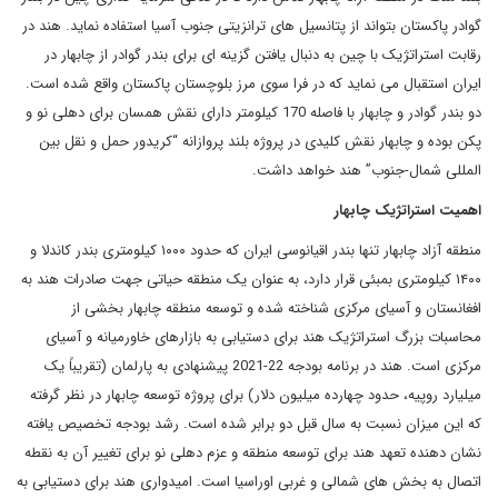
گوادر پاکستان بتواند از پتانسیل های ترانزیتی جنوب آسیا استفاده نماید. هند در
رقابت استراتژیک با چین به دنبال یافتن گزینه ای برای بندر گوادر از چابهار در
ایران استقبال می نماید که در فرا سوی مرز بلوچستان پاکستان واقع شده است.
دو بندر گوادر و چابهار با فاصله 170 کیلومتر دارای نقش همسان برای دهلی نو و
پکن بوده و چابهار نقش کلیدی در پروژه بلند پروازانه “کریدور حمل و نقل بین
المللی شمال-جنوب” هند خواهد داشت.
اهمیت استراتژیک چابهار
منطقه آزاد چابهار تنها بندر اقیانوسی ایران که حدود ۱۰۰۰ کیلومتری بندر کاندلا و
۱۴۰۰ کیلومتری بمبئی قرار دارد، به عنوان یک منطقه حیاتی جهت صادرات هند به
افغانستان و آسیای مرکزی شناخته شده و توسعه منطقه چابهار بخشی از
محاسبات بزرگ استراتژیک هند برای دستیابی به بازارهای خاورمیانه و آسیای
مرکزی است. هند در برنامه بودجه 22-2021 پیشنهادی به پارلمان (تقریباً یک
میلیارد روپیه، حدود چهارده میلیون دلار) برای پروژه توسعه چابهار در نظر گرفته
که این میزان نسبت به سال قبل دو برابر شده است. رشد بودجه تخصیص یافته
نشان دهنده تعهد هند برای توسعه منطقه و عزم دهلی نو برای تغییر آن به نقطه
اتصال به بخش های شمالی و غربی اوراسیا است. امیدواری هند برای دستیابی به