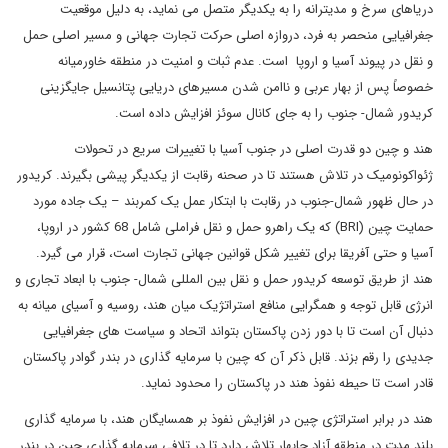
دریاهای سرخ و مدیترانه را به یکدیگر متصل می نماید، به دلیل موقعیت
جغرافیایی منحصر به فرد، دروازه اصلی حرکت تجارت جهانی و مسیر اصلی حمل
و نقل در پیوند آسیا و اروپا است. عدم ثبات و امنیت در منطقه خاورمیانه
خصوصاً پس از بهار عربی و ناامن شدن مسیرهای دریایی پتانسیل جایگزینی
کریدور شمال- جنوب را به جای کانال سوئز افزایش داده است.
هند و چین دو قدرت اصلی در جنوب آسیا با تغییرات سریع در تحولات
ژئواکونومیک در تلاش هستند تا در صحنه رقابت از یکدیگر پیشی بگیرند. کریدور
در حال ظهور شمال-جنوب در رقابت با ابتکار عمل یک کمربند – یک جاده مورد
حمایت چین (BRI) که یک راهرو حمل و نقل فراملی شامل 68 کشور در اروپا،
آسیا و حتی آفریقا برای تغییر شکل قوانین جهانی تجارت است، قرار می گیرد.
هند از طریق توسعه کریدور حمل و نقل بین المللی شمال- جنوب با ابعاد تجاری و
انرژی قابل توجه و همگرایی منافع استراتژیک میان هند، روسیه و آسیای میانه به
دنبال آن است تا با دور زدن پاکستان بتواند اتحاد و سیاست های جغرافیایی
جدیدی را رقم بزند. قابل ذکر آن که چین با سرمایه گذاری در بندر گوادر پاکستان
قادر است تا حیطه نفوذ هند در پاکستان را محدود نماید.
هند در برابر استراتژی چین در افزایش نفوذ بر همسایگان هند، با سرمایه گذاری
بلند مدت در منطقه آزاد چابهار تلاش دارد تا در تلافی سرمایه گذاری چین در بندر