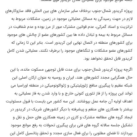
پروژه کریدور شمال-جنوب برخلاف سایر سازمان های بین المللی فاقد سازوکارهای
لازم در حهت رسیدگی به مسائل عملیاتی موجود در زمین، مشکلات مربوط به
ترانزیت و اسناد گمرکی، عدم قوانین مشترک عبور از مرز بوده و عدم شفافیت در
مسائل مربوط به بیمه و تبادل داده ها بین کشورهای عضو از چالش های موجود
برای کشورهای منطقه در اتصال نهایی این کریدور است. بنابر این تا زمانی که
کشورهای عضو مشکلات و تنگناهای موجود را برطرف نکنند، عملیاتی شدن کامل
کریدور قابل تحقق نخواهد بود.
اگرچه پروژه کریدور شمال-جنوب برای مدت قابل توجهی مسکوت مانده، با این
حال همگرایی مجدد کشورهای هند، ایران و روسیه به عنوان ارکان اصلی این
شبکه عظیم با پیگیری منافع ژئوپلیتیکی و ژئواکونومیکی در منطقه اوراسیا می
تواند این پروژه را از فاز تئوری کنونی خارج و با وارد شدن به فاز عملیاتی به
اهداف اولیه آن جامه عمل بپوشانند. این سه کشور می بایست با قبول مسئولیت
بیشتر با همکاری های منظم و پیشرفته با دیگر کشورهای شریک در کریدور در
ایجاد گروه های مطالعه مشترک و کاری در زمینه همکاری های حمل و نقل و
تشکیل جلسه سالانه گروه های فنی برای پیگیری تحولات به رفع موانع موجود
بپردازند تا فضای مطلوبی را برای فعال سازی مجدد و تحقق پتانسیل کامل این