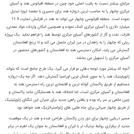
مزایای بیشتر نسبت به رقیب اصلی خود چین در منطقه اقیانوس هند و آسیای
مرکزی چابهار را به مناسب ترین دروازه هند برای مسیری با مقصد اروپا تبدیل
نموده است. منطقه اقیانوسی چابهار می تواند به هند در افزایش تجارت 11.9
میلیارد دلاری با آسیای مرکزی کمک نموده و همچنین امکان واردات مواد معدنی،
فلزات، نفت و گاز از کشورهای آسیای مرکزی توسط هند را فراهم نماید. یک پروژه
ریلی که چابهار را به زاهدان در مرز ایران متصل می کند و تا زرنج افغانستان
گسترش می یابد، امکان دسترسی هند به افغانستان و کشورهای محصور در
آسیای مرکزی را تسهیل می بخشد.
آنچه که بیشتر مورد توجه دهلی نو قرار می گیرد، یک طرح جامع است که بتواند
ژئوپلیتیک هند را به سوی شمال غربی اوراسیا گسترش دهد. اگر چه یک دروازه
مستقیم از طریق پاکستان کوتاه ترین و اقتصادی ترین راه دسترسی هند به
افغانستان و آسیای مرکزی است، اما اختلاف هند با همسایگان مانند پاکستان و
چین مانعی بر سر راه بوده و یافتن راهی جدید برای جبران این تنگنای ژئوپلیتیک
از طریق چابهار جبرانی برای جاه طلبی های ژئواستراتژیک هند خواهد بود.
مسیر دریایی چابهار برای دور زدن پاکستان طراحی شده و هند در یک موقعیت
جدید از برقراری روابط نزدیک تر با ایران و افغانستان به عنوان یک اهرم در برابر
نفوذ سیاسی و اقتصادی چین از طریق پاکستان استفاده می نماید. بدین ترتیب