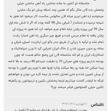
متاسفانه تو کشور ما جاده ساختن راه آهن ساختن خیلی
وضعش بده الان مثال بگم که همین چند لحظه پیش تو یک سایتی
میخوندم اره اهن تبریز میانه الان سالهاس سالست کار میشود اما هنوز به
نتیجه نرسیده و استاندار آ.شرقی سال 98 گفته بوده که اگر تا شش ماه اول
سال 99 این پروزه پایان نیابه اعلام جرم خواهد کرد اما هنوز نه پروژه ای
پایان یافته نه اعلام جرمی شده و هیچ چیز دیگری راه اهن استارا رشت
تمام نشد و ترکیه با زیرکی از طریق بندر باکو این ترانزیت اسیای شرقی و
یمانه رو بدون سپری شدن از خاک ایران اجرایی کرد تا وزن دیپلماتیک و
استاتژیک ایران و کم کنه متاسفانه الان این وضع حاکم هست که چون
بودجه نداریم پروژه های عمرانی 70 یا دقیقت نمیدانم 80 درصد به بالا ادامه
پیدا میکنن اما بقیه رو رها میکنند وتازه اونها هم با تورم روز افزون با بودجه
از پیش تعیین شده و حتی تعدیل نشده باز نیمه کاره می مونن و خواهشم
اینکه ما اینقدر کامنت میذاریم اینجا پخشش بکنین و تریبونتون رو یکطرفه
نکنین خیلی کلمتهامون فیلتر میشند چرا؟
ناشناس
۱۱ فروردین ۱۴۰۰ | ۲۲:۲۶
بهترین استفاده ممکن از این قرارداد دو جانبه !!! تکمیل و