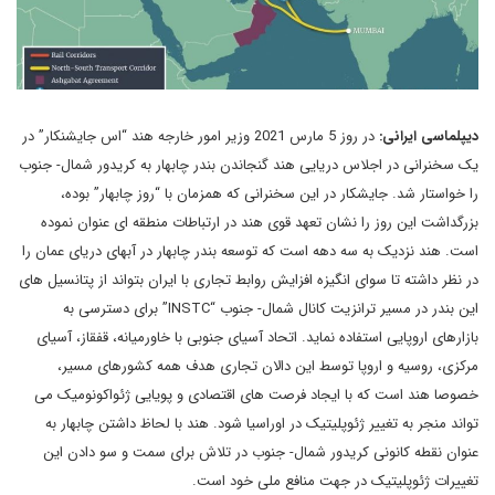
دیپلماسی ایرانی:
در روز 5 مارس 2021 وزیر امور خارجه هند “اس جایشنکار” در
یک سخنرانی در اجلاس دریایی هند گنجاندن بندر چابهار به کریدور شمال- جنوب
را خواستار شد. جایشکار در این سخنرانی که همزمان با “روز چابهار” بوده،
بزرگداشت این روز را نشان تعهد قوی هند در ارتباطات منطقه ای عنوان نموده
است. هند نزدیک به سه دهه است که توسعه بندر چابهار در آبهای دریای عمان را
در نظر داشته تا سوای انگیزه افزایش روابط تجاری با ایران بتواند از پتانسیل های
این بندر در مسیر ترانزیت کانال شمال- جنوب “INSTC” برای دسترسی به
بازارهای اروپایی استفاده نماید. اتحاد آسیای جنوبی با خاورمیانه، قفقاز، آسیای
مرکزی، روسیه و اروپا توسط این دالان تجاری هدف همه کشورهای مسیر،
خصوصا هند است که با ایجاد فرصت های اقتصادی و پویایی ژئواکونومیک می
تواند منجر به تغییر ژئوپلیتیک در اوراسیا شود. هند با لحاظ داشتن چابهار به
عنوان نقطه کانونی کریدور شمال- جنوب در تلاش برای سمت و سو دادن این
تغییرات ژئوپلیتیک در جهت منافع ملی خود است.