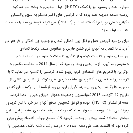
تجاری هند و روسیه نیز با کمک (INSTC) قوای جدیدی دریافت خواهد کرد.
روسیه متحد دیرینه هند بوده که با گرایش های اخیر مسکو به سوی پاکستان
نگرانی دهلی نو را برانگیخته است و (INSTC) می تواند توجه روسیه را به سمت
هند معطوف سازد.
برای روسیه کریدور حمل و نقل بین المللی شمال و جنوب این امکان را فراهم می
آورد تا با اتصال به آبهای گرم خلیج فارس و اقیانوس هند، ارتباط تجاری
اوراسیایی خود را تقویت کرده و از تنگنای ژئوپلیتیک خود در ارتباط با عدم
دسترسی به آبهای آزاد رهایی یابد. روسیه که از سال 2014 با مداخله نظامی در
اوکراین با تحریم های اقتصادی غرب روبرو شده، فرصتی را کسب می نماید تا با
توسعه روابط تجاری با کشورهای حاشیه دریای خزر بتواند از فشارهای ناشی از
تحریم ها بکاهد. رهبران روسیه، آذربایجان، ایران، قزاقستان و ترکمنستان که در
تاریخ 12 آگوست 2018 کنوانسیون وضعیت حقوقی دریای خزر را امضا کردند،
همه از اعضای (INSTC) بوده و توافق کاسپین منافع آنها را در خزر با این کریدور
پیوند می دهد. روسیه امیدوار است که در نتیجه رشد اقتصادی هند، از این دالان
بیشتر استفاده شود. پیش از پاندمی کووید 19، مجمع جهانی اقتصاد پیش بینی
کرده بود که اقتصاد هند طی دهه آینده 7.5 درصد رشد داشته باشد. همچنین با