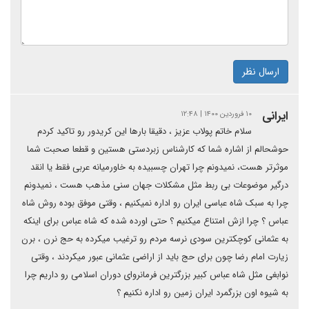
ارسال نظر
ایرانی
۱۰ فروردین ۱۴۰۰ | ۱۲:۴۸
سلام خاتم پولاب عزیز ، دقیقا بارها این کریدور رو تاکید کردم
حوشحالم از اشاره شما که کارشناس زبردستی هستین و قطعا صحبت شما
موثرتر هست، نمیدونم چرا تهران چسبیده به خاورمیانه عربی فقط یا انقد
درگیر موضوعات بی ربط مثل مشکلات جهان سنی مذهب هست ، نمیدونم
چرا به سبک شاه عباسی ایران رو اداره نمیکنیم ، وقتی موفق بوده روش شاه
عباس ؟ چرا ازش امتناع میکنیم ؟ حتی اورده شده که شاه عباس برای اینکه
به عثمانی کوچکترین سودی نرسه مردم رو ترغیب میکرده به حج نرن ، برن
زیارت امام رضا چون برای حج باید از اراضی عثمانی عبور میکردند ، وقتی
نوابغی مثل شاه عباس کبیر بزرگترین فرمانروای دوران اسلامی رو داریم چرا
به شیوه اون بزرگمرد ایران زمین رو اداره نکنیم ؟