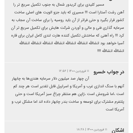
مسیر کلیدی برای کریدور شمال به جنوب تکمیل سریع تر را
آهن رشت آستارا است !!! مسیری که باید جزو الویت های اصلی ساخت
کشور قرار بگیرد و حتی فراتر از آن باید روسیه را برای ساخت آن مجاب به
سرمایه گذاری فنی و مالی و آوردن شرکت هایش برای تکمیل سریع تر آن
کرد !!! راه آهنی که ساختش تکمیل کننده هارت لندی کامل ایران برای قاره
آسیا خواهد بود انشاالله انشاالله انشاالله انشاالله انشاالله انشاالله انشاالله
انشاالله انشاالله !!!!
در جواب خسرو
۱۱ فروردین ۱۴۰۰ | ۱۲:۵۶
آن چهار صد میلیون دلار سرمایه هندی‌ها به چابهار
آنهم با سنگ اندازی غرب و آمریکا و اسراییل قابل تقدیر است هر چند کم
است ،اما شروعش است ،ژاپن هم منتظر چراغ سبز آمریکا است و حتی
پلتفرم مشترک برای توسعه و ساخت بندر چابهار داده اند اما مشکل غرب و
آمریکا است
اشکان
۱۱ فروردین ۱۴۰۰ | ۱۸:۲۸