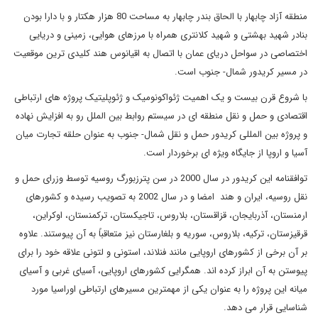
منطقه آزاد چابهار با الحاق بندر چابهار به مساحت 80 هزار هکتار و با دارا بودن
بنادر شهید بهشتی و شهید کلانتری همراه با مرزهای هوایی، زمینی و دریایی
اختصاصی در سواحل دریای عمان با اتصال به اقیانوس هند کلیدی ترین موقعیت
در مسیر کریدور شمال- جنوب است.
با شروع قرن بیست و یک اهمیت ژئواکونومیک و ژئوپلیتیک پروژه های ارتباطی
اقتصادی و حمل و نقل منطقه ای در سیستم روابط بین الملل رو به افزایش نهاده
و پروژه بین المللی کریدور حمل و نقل شمال- جنوب به عنوان حلقه تجارت میان
آسیا و اروپا از جایگاه ویژه ای برخوردار است.
توافقنامه این کریدور در سال 2000 در سن پترزبورگ روسیه توسط وزرای حمل و
نقل روسیه، ایران و هند امضا و در سال 2002 به تصویب رسیده و کشورهای
ارمنستان، آذربایجان، قزاقستان، بلاروس، تاجیکستان، ترکمنستان، اوکراین،
قرقیزستان، ترکیه، بلاروس، سوریه و بلغارستان نیز متعاقباً به آن پیوستند. علاوه
بر آن برخی از کشورهای اروپایی مانند فنلاند، استونی و لتونی علاقه خود را برای
پیوستن به آن ابراز کرده اند. همگرایی کشورهای اروپایی، آسیای غربی و آسیای
میانه این پروژه را به عنوان یکی از مهمترین مسیرهای ارتباطی اوراسیا مورد
شناسایی قرار می دهد.