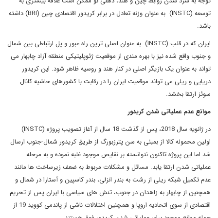
توجه به سرد شدن روابط چین و هند، دهلی نو ممکن است علاقه بیشتری به
توسعه (INSTC) به عنوان وزنه تعادل در برابر کریدور اقتصادی چین (BRI) داشته
باشد.
ایران که در قلب (INSTC) به عنوان اصلی ترین راه عبور و پل ارتباطی بین شمال
و جنوب واقع شده نیز با بهره مندی از موقعیت ژئوپلیتیکی منطقه آزاد چابهار می
تواند به عنوان یک بازیگر اصلی در کنار هند و روسیه ظاهر شود. این کریدور
دریایی و ریلی می تواند موقعیت ایران را در رقابت با کشورهای حاشیه کانال
سوئز ارتقا بخشد.
موانع عدم عملیاتی شدن کریدور
در ژانویه سال 2018، پس از گذشت 18 سال از آغاز تصویب پروژه (INSTC)
اولین محموله کالا از بمبئی به سن پترزبورگ از طریق کریدور شمال-جنوب ارسال
شد اما این پروژه تاکنون نتوانسته بر نقایص موجود غلبه نموده و به مرحله
عملیاتی شدن ارتقا یابد. مسائل و مشکلات مربوط به ضعف زیرساخت ها مانند
عدم تکمیل شبکه ریلی از رشت به بندر انزلی، بندر کاسپین و آستارا در شمال و
همچنین از چابهار به زاهدان در جنوب، تنش های سیاسی با ایران پس از تحریم
اقتصادی از سوی اتحادیه اروپا و همچنین اختلالات ناشی از پاندمی کووید 19 از
جمله موانع موجود برای عملیاتی شدن کریدور فوق هستند.