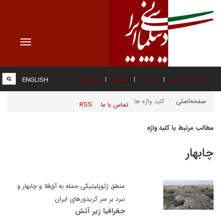
Toggle
vigation
صفحه نخست
درباره ما
عضویت
پیوند ها
ENGLISH
صفحه‌اصلی
کلید واژه ها
تماس با ما
RSS
مطالب مرتبط با کلید واژه
چابهار
منطق ژئوپلیتیکی حمله به آق‌قلا و چابهار و
نبرد بر سر کریدورهای ایران
جغرافیا زیر آتش