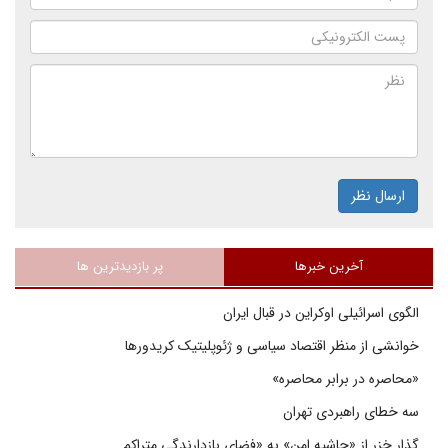
ارسال نظر
آخرین خبرها
پر بازدیدترین ها
الگوی اسرائیلی اوکراین در قبال ایران
خوانشی از منظر اقتصاد سیاسی و ژئوپلیتیک کریدورها
«محاصره در برابر محاصره»
سه خطای راهبردی تهران
گذار خزر از «حاشیه امن» به «فضای بازدارندگی متراکم