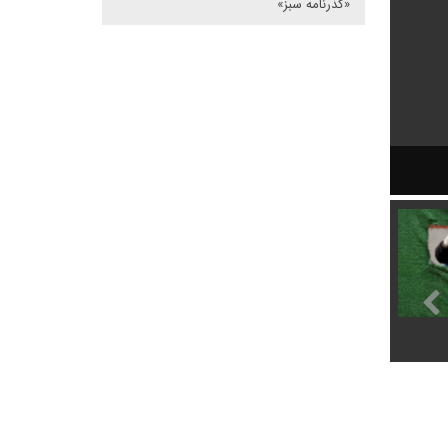
«گذرنامه سبز»
شانگهای به قرنطینه برگشت