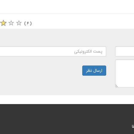
( ۶ )
ارسال نظر
ا