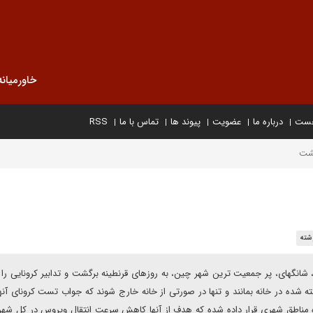
خاورمیانه
خست
درباره ما
عضویت
پیوند ها
تماس با ما
RSS
گشت
شته
وس کووید ۱۹ و سویه های دیگر آن، شانگهای، پر جمعیت ترین شهر چین، به روزهای قرنطینه برگشت و تدابیر کرونایی 
 شده در خانه بمانند و تنها در صورتی از خانه خارج شوند که جواب تست کرونای آنه
 مناطق شهری قرار داده شده که هدف از آنها کاهش سرعت انتقال ویروس در کل شه