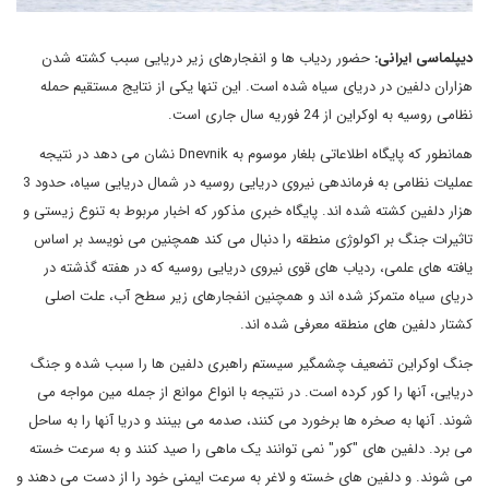
دیپلماسی ایرانی:
حضور ردیاب ها و انفجارهای زیر دریایی سبب کشته شدن
هزاران دلفین در دریای سیاه شده است. این تنها یکی از نتایج مستقیم حمله
نظامی روسیه به اوکراین از 24 فوریه سال جاری است.
همانطور که پایگاه اطلاعاتی بلغار موسوم به Dnevnik نشان می دهد در نتیجه
عملیات نظامی به فرماندهی نیروی دریایی روسیه در شمال دریایی سیاه، حدود 3
هزار دلفین کشته شده اند. پایگاه خبری مذکور که اخبار مربوط به تنوع زیستی و
تاثیرات جنگ بر اکولوژی منطقه را دنبال می کند همچنین می نویسد بر اساس
یافته های علمی، ردیاب های قوی نیروی دریایی روسیه که در هفته گذشته در
دریای سیاه متمرکز شده اند و همچنین انفجارهای زیر سطح آب، علت اصلی
کشتار دلفین های منطقه معرفی شده اند.
جنگ اوکراین تضعیف چشمگیر سیستم راهبری دلفین ها را سبب شده و جنگ
دریایی، آنها را کور کرده است. در نتیجه با انواع موانع از جمله مین مواجه می
شوند. آنها به صخره ها برخورد می کنند، صدمه می بینند و دریا آنها را به ساحل
می برد. دلفین های "کور" نمی توانند یک ماهی را صید کنند و به سرعت خسته
می شوند. و دلفین های خسته و لاغر به سرعت ایمنی خود را از دست می دهند و