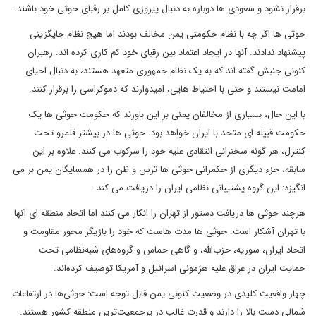
برقرار نشود و سعودی ها دوباره به دنبال پیروزی کامل بر رقبای حوثی خود باشند.
حوثی ها اگر چه با نظام حکومتی یمن مخالف بودند اما هیچ نظام جایگزینی
پیشنهاد ندادند. آنها در ایجاد اعتماد بین رقبای خود کم کاری کرده اند. رهبران
کنونی جنبش گفته اند که به یک نظام جمهوری متعهد هستند، به دنبال احیای
امامت نیستند و حتی با احتیاط هایی، امیدوارند که دموکراسی را برقرار کنند.
با این حال، بسیاری از مخالفان یمنی بر این باورند که حکومت حوثی ها یک
حکومت قبیله ای متحد با ایران خواهد بود. حوثی ها در بیشتر قلمرو تحت
کنترل، هر گونه سخنرانی انتقادی علیه خود را سرکوب می کنند. علاوه بر این
سابقه، جزء دیگری از حکمرانی حوثی ها ترس و ظن را در همسایگان یمن بر می
انگیزد: این گروه پشتیبانی نظامی ایران را دریافت می کند.
هرچند حوثی ها دریافت دستور از تهران را انکار می کنند اما اتحاد منطقه ای آنها
با تهران آشکار است. حوثی ها مدت هاست که خود را بازیگر محور مقاومت و
اتحاد ایران، سوریه، حزب‌الله، و گاهی حماس و گروه‌های شبه‌نظامی تحت
حمایت ایران در عراق علیه هژمونی اسرائیل و آمریکا توصیف کرده‌اند.
چهار واقعیت کلیدی در وضعیت کنونی یمن قابل توجه است: حوثی‌ها در ارتفاعات
شمالی دست بالا را دارند و قدرت غالب در پرجمعیت‌ترین منطقه کشور هستند.