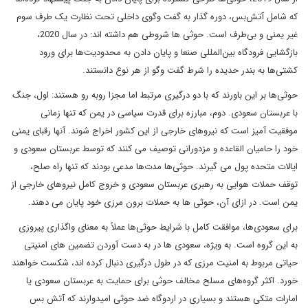
که شامل آتش‌بس، دوره گذار به گفت وگوی داخلی تحت نظارت یک طرف سوم
غیر یمنی و بی‌طرف است. حوثی ها شروطی هم داشته اند: در سال 2020،
بازگشایی فرودگاه بین‌المللی صنعا و پایان دادن به محدودیت‌ها برای ورود
کشتی‌ها به بندر حدیده را شرط گفت وگو از هر نوع دانستند.
حوثی‌ها بر این باورند که با دو درگیری مرتبط اما مجزا روبه رو هستند: اول، جنگ
با عربستان سعودی. دوم، مبارزه برای قدرت سیاسی در یمن که تنها زمانی
موفقیت آمیز است که نیروهای خارجی از این کشور اخراج شوند. آنها رقبای یمنی
خود را حامیان القاعده و مزدورانی توصیف می کنند که توسط عربستان سعودی و
ایالات متحده پول می گیرند. حوثی‌ها مدت‌ها مدعی بودند که تنها راه صلح،
توقف حملات هوایی به رهبری عربستان سعودی و خروج کامل نیروهای خارجی از
یمن است. در ازای آن، حوثی ها به حملات برون مرزی خود پایان می دهند.
برای سعودی‌ها، موافقت کامل با شرایط حوثی‌ها عملاً به معنای واگذاری پیروزی
به این گروه است. به ویژه، سعودی ها در به دست آوردن تضمین های امنیتی
حیاتی مربوط به امنیت مرزی که در طول درگیری دنبال کرده اند، شکست خواهند
خورد. اکثر گروه‌های مسلح مخالف حوثی برای حمایت به عربستان سعودی یا
امارات متکی هستند و بسیاری در اردوگاه ضد حوثی امیدوارند که آتش بس