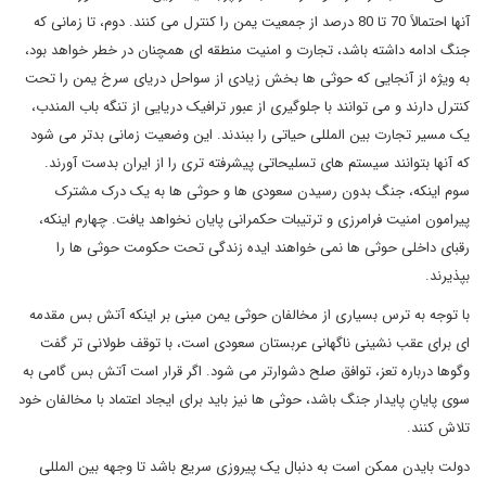
آنها احتمالاً 70 تا 80 درصد از جمعیت یمن را کنترل می کنند. دوم، تا زمانی که
جنگ ادامه داشته باشد، تجارت و امنیت منطقه ای همچنان در خطر خواهد بود،
به ویژه از آنجایی که حوثی ها بخش زیادی از سواحل دریای سرخ یمن را تحت
کنترل دارند و می توانند با جلوگیری از عبور ترافیک دریایی از تنگه باب المندب،
یک مسیر تجارت بین المللی حیاتی را ببندند. این وضعیت زمانی بدتر می شود
که آنها بتوانند سیستم های تسلیحاتی پیشرفته تری را از ایران بدست آورند.
سوم اینکه، جنگ بدون رسیدن سعودی ها و حوثی ها به یک درک مشترک
پیرامون امنیت فرامرزی و ترتیبات حکمرانی پایان نخواهد یافت. چهارم اینکه،
رقبای داخلی حوثی ها نمی خواهند ایده زندگی تحت حکومت حوثی ها را
بپذیرند.
با توجه به ترس بسیاری از مخالفان حوثی یمن مبنی بر اینکه آتش بس مقدمه
ای برای عقب نشینی ناگهانی عربستان سعودی است، با توقف طولانی تر گفت
وگوها درباره تعز، توافق صلح دشوارتر می شود. اگر قرار است آتش بس گامی به
سوی پایانِ پایدار جنگ باشد، حوثی ها نیز باید برای ایجاد اعتماد با مخالفان خود
تلاش کنند.
دولت بایدن ممکن است به دنبال یک پیروزی سریع باشد تا وجهه بین المللی