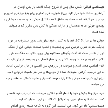
دیپلماسی ایرانی:
شش سال پس از شروع جنگ فاجعه بار یمن اوضاع در
آرامترین حالت خود قرار دارد. پرواز هواپیماهای تجاری برای رفع نیازهای ضروری
مردم از سر گرفته شده، حمله به مناطق تحت کنترل حوثی ها و حملات موشکی و
پهپادی حوثی ها به عربستان و امارات همگی با آتش بس برقرار شده، متوقف
شده است.
حوثی ها در سال 2015، تعز را به کنترل خود درآوردند. بدون پیشرفت در مورد
جایگاه تعز به عنوان دومین شهر پرجمعیت و قطب صنعت حیاتی قبل از جنگ،
دور از انتظار است که گفت وگوهای مستقیم برای پایان دادن به جنگ به طور
دائم به نتیجه برسد. با وجود آتش بس، خطر قحطی در بحبوحه افزایش قیمت
اقلام اساسی مانند گندم و سوخت در بازارهای بین المللی در حال افزایش است.
به این ترتیب، گرفتن امتیازات عمده از حوثی‌ها بر سر تعز اهمیت فراوانی دارد.
برای این کار جامعه جهانی ابتدا باید بفهمد که حوثی ها چه کسانی هستند و چه
می خواهند.
خود حوثی‌ها جنبش خود را انصار الله و انقلابی می‌دانند که در برابر نفوذ فاسد و
تحت سلطه قدرت‌های غربی و اسرائیل که اغلب از آن با عنوان "حکومت
صهیونیستی" یاد می‌شود، می ایستند. این گروه به شاخه شیعه زیدی اسلام