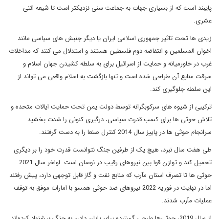
پایبند است که از بسیاری جهات به جماعت سنی نزدیکتر است تا شیعه اثنی
عشری.
زیدی ها تحت تاثیر جمهوری اسلامی ایران یا دیگر جنبش های سیاسی مانند
اخوان المسلمین و انتفاضه دوم فلسطین هستند و استدلال می کنند که مداخلات
غرب در خاورمیانه و حمایت از اسرائیل برای به سلطه کشیدن جهان اسلام و
سرقت منابع آن طراحی شده است و تنها بازگشت به اسلام واقعی می تواند از
این سلطه جلوگیری کند.
ترکیبی از شیوه های سرکوبگرانه توسط دولت یمن تحت حمایت ایالات متحده و
تلاش حوثی ها برای کسب قدرت سیاسی، درگیری کنونی را شدت بخشید.
سرانجام حوثی ها در پاییز سال 2014 کنترل صنعا را به دست گرفتند.
طی هفت سال نبرد، هیچ یک از طرفین جنگ نتوانست قدرت خود را بر دیگری
تحمیل کند و توازن قوا بین نیروهای رقیب در نوسان است. اواخر سال 2021
حوثی ها تا تصرف استان مآرب که منابع نفت و گاز قابل توجهی دارد، پیش رفتند
اما در نهایت در فوریه 2022 نیروهای ضد حوثی همسو با امارات موفق به توقف
عملیات مآرب شدند.
از سال 2019، حوثی‌ها طرحی گسترده برای پایان دادن به جنگ پیشنهاد کرده‌اند