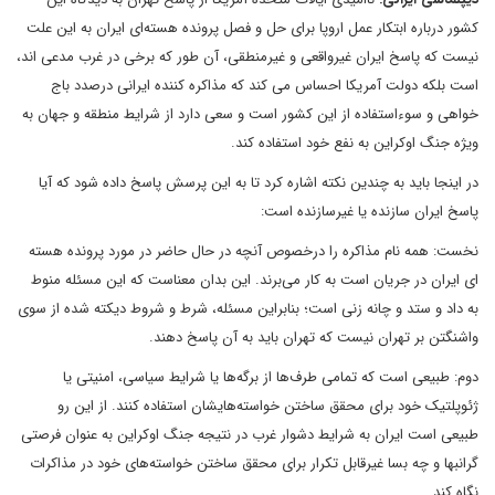
کشور درباره ابتکار عمل اروپا برای حل و فصل پرونده هسته‌ای ایران به این علت
نیست که پاسخ ایران غیرواقعی و غیرمنطقی، آن طور که برخی در غرب مدعی اند،
است بلکه دولت آمریکا احساس می کند که مذاکره کننده ایرانی درصدد باج
خواهی و سوءاستفاده از این کشور است و سعی دارد از شرایط منطقه و جهان به
ویژه جنگ اوکراین به نفع خود استفاده کند.
در اینجا باید به چندین نکته اشاره کرد تا به این پرسش پاسخ داده شود که آیا
پاسخ ایران سازنده یا غیرسازنده است:
نخست: همه نام مذاکره را درخصوص آنچه در حال حاضر در مورد پرونده هسته
ای ایران در جریان است به کار می‌برند. این بدان معناست که این مسئله منوط
به داد و ستد و چانه زنی است؛ بنابراین مسئله، شرط و شروط دیکته شده از سوی
واشنگتن بر تهران نیست که تهران باید به آن پاسخ دهند.
دوم: طبیعی است که تمامی طرف‌ها از برگه‌ها یا شرایط سیاسی، امنیتی یا
ژئوپلتیک خود برای محقق ساختن خواسته‌هایشان استفاده کنند. از این رو
طبیعی است ایران به شرایط دشوار غرب در نتیجه جنگ اوکراین به عنوان فرصتی
گرانبها و چه بسا غیرقابل تکرار برای محقق ساختن خواسته‌های خود در مذاکرات
نگاه کند.