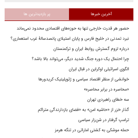
آخرین خبرها
پر بازدیدترین ها
حضور هر قدرت خارجی تنها به حوزه‌های اقتصادی محدود نمی‌ماند
نبرد تمدنی در خلیج فارس و پایان استیلای پانصدسالۀ غرب استعماری؟
درباره لزوم گسترش روابط ایران و ترکمنستان
چرا احتمال یک دوره جنگ شدید دیگر، می‌تواند بالا باشد؟
الگوی اسرائیلی اوکراین در قبال ایران
خوانشی از منظر اقتصاد سیاسی و ژئوپلیتیک کریدورها
«محاصره در برابر محاصره»
سه خطای راهبردی تهران
گذار خزر از «حاشیه امن» به «فضای بازدارندگی متراکم
ترامپ گرفتار در شن‌زار سیاسی
حمله موشکی به کشتی اماراتی در تنگه هرمز