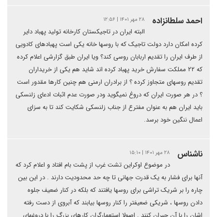
احمد سلطانزاده
۲۸ مهر ۱۴۰۱ | ۱۲:۵۶
البته ایران در تاجیکستان کارخانه تولید پهباد دایر
کرده امکان دارد دولت تاجیک که با روسها خانه یکی است پهبادهای کادویی
از طرف ایران را تقدیم اربابان روسی کند؟ ویا ایران طبق گزارشی اعلام کرده
که ۲۲ مملکت سفارش خرید پهباد کرده اند شاید هم یکی از خریداران
تقدیم روسهای متجاوز کرده ؟ از برادران ارمنی هم چنین کارها مقدور است
؟ در هر صورت ایران که دروغ نمیگوید ودر صورت عدم اثبات ادعای زلنسکی
باید ایران هم به عنوان مفترع از جناب زلنسکی شکایت کند تا به سزای
اعمال ننگین خود برسد.
ناشناس
۲۸ مهر ۱۴۰۱ | ۱۵:۱۰
در موضوع اوکراین تشت غرب از پشت بام افتاد و اعلام کرد که
آنها برای فشار به یک قدرت جهانی تا چه حد محدودیت دارند . در این بین
چاره را بر شریک تراشی برای روسها یافتند که بلکه در کنار ضعیف جلوه
دادن روسها ، شریکی ضعیفتر را کنار روسها بیابند که آبروی از دست رفته
اشان را با آن جبران کنند . اصولا استعمارگران کارهای بزرگ را با دروغهای